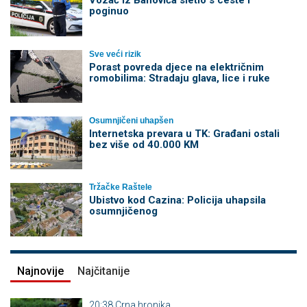
Vozač iz Banovića sletio s ceste i
poginuo
Sve veći rizik
Porast povreda djece na električnim
romobilima: Stradaju glava, lice i ruke
Osumnjičeni uhapšen
Internetska prevara u TK: Građani ostali
bez više od 40.000 KM
Tržačke Raštele
Ubistvo kod Cazina: Policija uhapsila
osumnjičenog
Najnovije
Najčitanije
20:38
Crna hronika