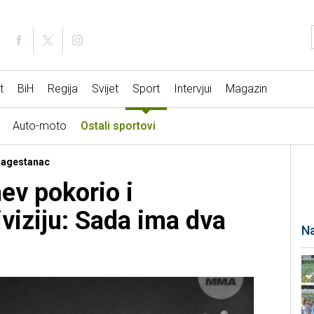
t
BiH
Regija
Svijet
Sport
Intervjui
Magazin
Auto-moto
Ostali sportovi
 Dagestanac
v pokorio i
viziju: Sada ima dva
Na