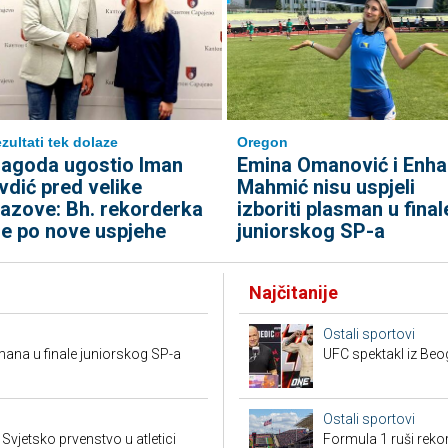
Oregon
zultati tek dolaze
Emina Omanović i Enha
agoda ugostio Iman
Mahmić nisu uspjeli
vdić pred velike
izboriti plasman u final
zazove: Bh. rekorderka
juniorskog SP-a
de po nove uspjehe
Najčitanije
Ostali sportovi
mana u finale juniorskog SP-a
UFC spektakl iz Beog
Ostali sportovi
vjetsko prvenstvo u atletici
Formula 1 ruši reko