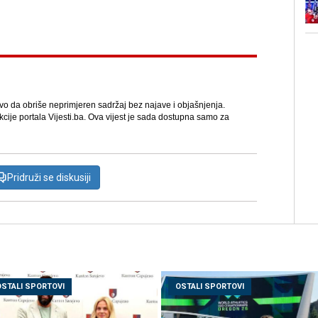
avo da obriše neprimjeren sadržaj bez najave i objašnjenja.
kcije portala Vijesti.ba. Ova vijest je sada dostupna samo za
Pridruži se diskusiji
OSTALI SPORTOVI
OSTALI SPORTOVI