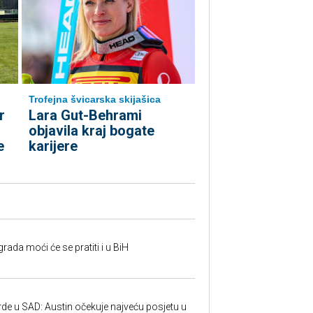
Trofejna švicarska skijašica
r
Lara Gut-Behrami
objavila kraj bogate
e
karijere
rada moći će se pratiti i u BiH
rde u SAD: Austin očekuje najveću posjetu u