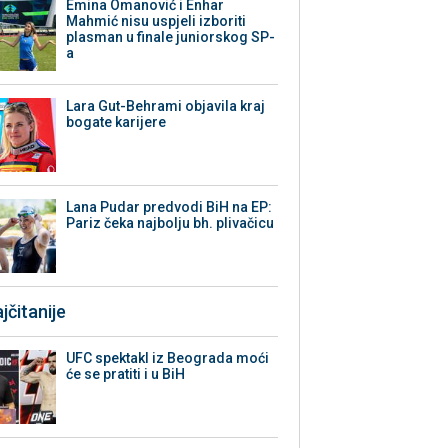
Emina Omanović i Enhar
Mahmić nisu uspjeli izboriti
plasman u finale juniorskog SP-
a
Lara Gut-Behrami objavila kraj
bogate karijere
Lana Pudar predvodi BiH na EP:
Pariz čeka najbolju bh. plivačicu
jčitanije
UFC spektakl iz Beograda moći
će se pratiti i u BiH