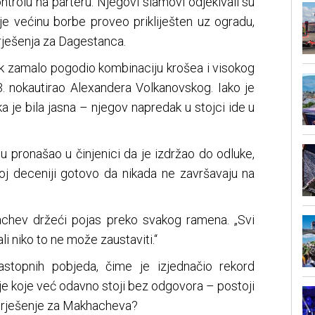
ntrolu na parteru. Njegovi slamovi odjekivali su
e većinu borbe proveo prikliješten uz ogradu,
 rješenja za Dagestanca.
ak zamalo pogodio kombinaciju krošea i visokog
3. nokautirao Alexandera Volkanovskog. Iako je
a je bila jasna – njegov napredak u stojci ide u
u pronašao u činjenici da je izdržao do odluke,
j deceniji gotovo da nikada ne završavaju na
achev držeći pojas preko svakog ramena. „Svi
 ali niko to ne može zaustaviti.“
topnih pobjeda, čime je izjednačio rekord
nje koje već odavno stoji bez odgovora – postoji
i rješenje za Makhacheva?