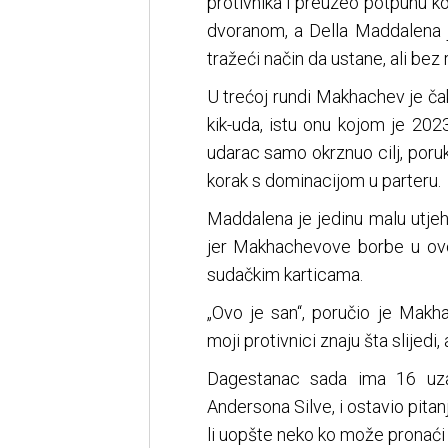
protivnika i preuzeo potpunu ko
dvoranom, a Della Maddalena j
tražeći način da ustane, ali bez
U trećoj rundi Makhachev je č
kik-uda, istu onu kojom je 202
udarac samo okrznuo cilj, poruk
korak s dominacijom u parteru.
Maddalena je jedinu malu utjeh
jer Makhachevove borbe u ovo
sudačkim karticama.
„Ovo je san“, poručio je Makh
moji protivnici znaju šta slijedi,
Dagestanac sada ima 16 uzas
Andersona Silve, i ostavio pita
li uopšte neko ko može pronać