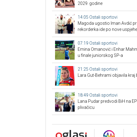
2029. godine
14:05
Ostali sportovi
Magoda ugostio Iman Avdić pred
rekorderka ide po nove uspjeh
07:19
Ostali sportovi
Emina Omanović i Enhar Mahmić
u finale juniorskog SP-a
21:25
Ostali sportovi
Lara Gut-Behrami objavila kraj 
18:49
Ostali sportovi
Lana Pudar predvodi BiH na EP:
plivačicu