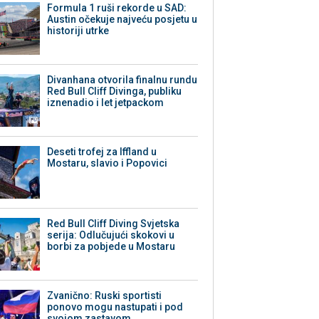
Formula 1 ruši rekorde u SAD:
Austin očekuje najveću posjetu u
historiji utrke
Divanhana otvorila finalnu rundu
Red Bull Cliff Divinga, publiku
iznenadio i let jetpackom
Deseti trofej za Iffland u
Mostaru, slavio i Popovici
Red Bull Cliff Diving Svjetska
serija: Odlučujući skokovi u
borbi za pobjede u Mostaru
Zvanično: Ruski sportisti
ponovo mogu nastupati i pod
svojom zastavom