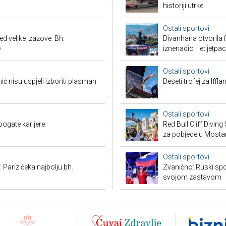
historiji utrke
Ostali sportovi
 velike izazove: Bh.
Divanhana otvorila f
e
iznenadio i let jetp
Ostali sportovi
 nisu uspjeli izboriti plasman
Deseti trofej za Iffl
Ostali sportovi
bogate karijere
Red Bull Cliff Diving
za pobjede u Mosta
Ostali sportovi
 Pariz čeka najbolju bh.
Zvanično: Ruski spo
svojom zastavom