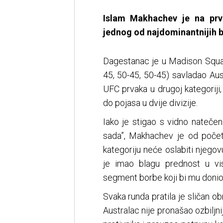
Islam Makhachev je na prvo
jednog od najdominantnijih 
Dagestanac je u Madison Squa
45, 50-45, 50-45) savladao Au
UFC prvaka u drugoj kategoriji, 
do pojasa u dvije divizije.
Iako je stigao s vidno nateč
sada”, Makhachev je od počet
kategoriju neće oslabiti njegov
je imao blagu prednost u vis
segment borbe koji bi mu donio
Svaka runda pratila je sličan o
Australac nije pronašao ozbiljn