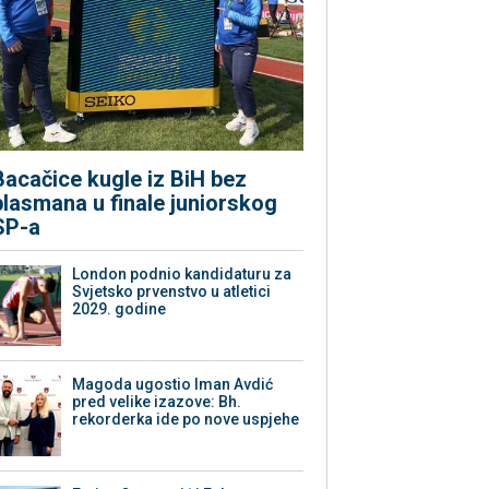
Bacačice kugle iz BiH bez
plasmana u finale juniorskog
SP-a
London podnio kandidaturu za
Svjetsko prvenstvo u atletici
2029. godine
Magoda ugostio Iman Avdić
pred velike izazove: Bh.
rekorderka ide po nove uspjehe