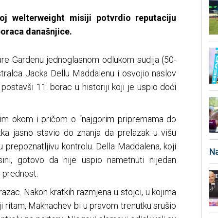
j welterweight misiji potvrdio reputaciju
boraca današnjice.
re Gardenu jednoglasnom odlukom sudija (50-
stralca Jacka Dellu Maddalenu i osvojio naslov
postavši 11. borac u historiji koji je uspio doći
enim okom i pričom o “najgorim pripremama do
ka jasno stavio do znanja da prelazak u višu
u prepoznatljivu kontrolu. Della Maddalena, koji
Na
ini, gotovo da nije uspio nametnuti nijedan
 prednost.
brazac. Nakon kratkih razmjena u stojci, u kojima
iji ritam, Makhachev bi u pravom trenutku srušio