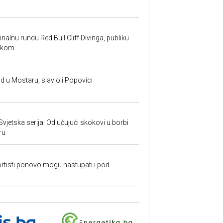
inalnu rundu Red Bull Cliff Divinga, publiku
ackom
and u Mostaru, slavio i Popovici
 Svjetska serija: Odlučujući skokovi u borbi
ru
rtisti ponovo mogu nastupati i pod