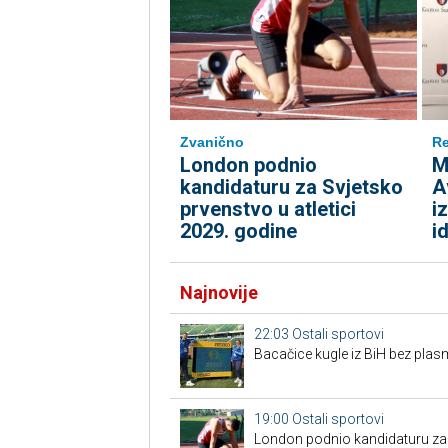
Zvanično
Re
London podnio
M
kandidaturu za Svjetsko
A
prvenstvo u atletici
i
2029. godine
i
Najnovije
22:03
Ostali sportovi
Bacačice kugle iz BiH bez plas
19:00
Ostali sportovi
London podnio kandidaturu za S