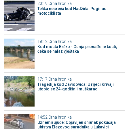
20:19
Crna hronika
Teška nesreća kod Hadžića: Poginuo
motociklista
18:12
Crna hronika
Kod mosta Brčko - Gunja pronađene kosti,
čeka se nalaz vještaka
17:17
Crna hronika
Tragedija kod Zavidovića: U rijeci Krivaji
utopio se 24-godišnji muškarac
14:52
Crna hronika
Uznemirujuće: Objavljen snimak pokušaja
ubistva Elezovog saradnika u Lukavici