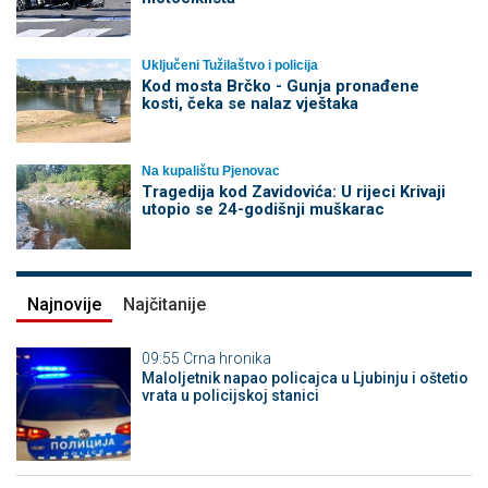
Uključeni Tužilaštvo i policija
Kod mosta Brčko - Gunja pronađene
kosti, čeka se nalaz vještaka
Na kupalištu Pjenovac
Tragedija kod Zavidovića: U rijeci Krivaji
utopio se 24-godišnji muškarac
Najnovije
Najčitanije
09:55
Crna hronika
Maloljetnik napao policajca u Ljubinju i oštetio
vrata u policijskoj stanici