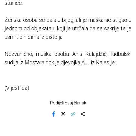
stanice.
Ženska osoba se dala u bijeg, ali je muškarac stigao u
jednom od objekata u koji je utrčala da se sakrije te je
usmrtio hicima iz pištolja.
Nezvanično, muška osoba Anis Kalajdžić, fudbalski
sudija iz Mostara dok je djevojka A.J. iz Kalesije.
(Vijesti.ba)
Podijeli ovaj članak
Facebook
X
Kopiraj link
Više