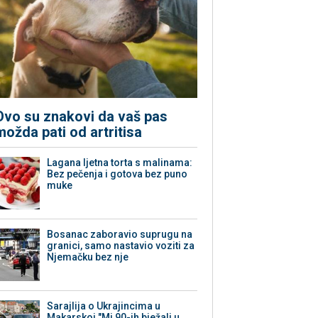
Ovo su znakovi da vaš pas
možda pati od artritisa
Lagana ljetna torta s malinama:
Bez pečenja i gotova bez puno
muke
Bosanac zaboravio suprugu na
granici, samo nastavio voziti za
Njemačku bez nje
Sarajlija o Ukrajincima u
Makarskoj "Mi 90-ih bježali u