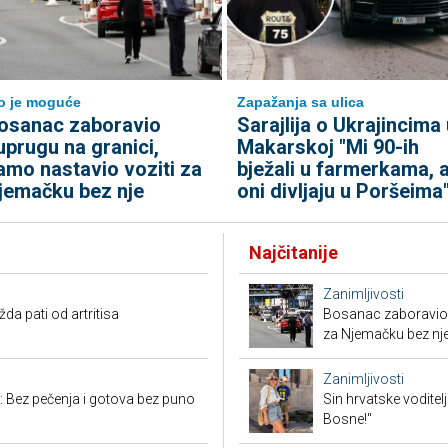
to je moguće
Zapažanja sa ulica
osanac zaboravio
Sarajlija o Ukrajincima 
uprugu na granici,
Makarskoj "Mi 90-ih
amo nastavio voziti za
bježali u farmerkama, 
jemačku bez nje
oni divljaju u Poršeima
Najčitanije
Zanimljivosti
a pati od artritisa
Bosanac zaboravio 
za Njemačku bez nj
Zanimljivosti
: Bez pečenja i gotova bez puno
Sin hrvatske voditel
Bosne!"