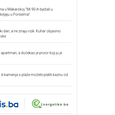
ima u Makarskoj "Mi 90-ih bježali u
ivljaju u Poršeima"
ki dan, a ne znaju rizik: Kuhar objasnio
aske
partman, a dočekao je prizor koji ju je
a ili kamenja s plaže možete platiti kaznu od