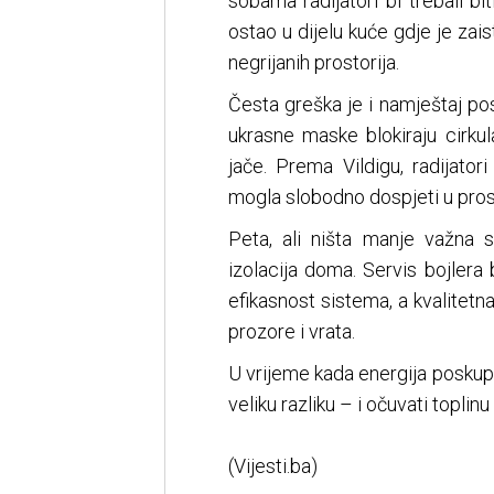
sobama radijatori bi trebali bi
ostao u dijelu kuće gdje je zai
negrijanih prostorija.
Česta greška je i namještaj pos
ukrasne maske blokiraju cirkula
jače. Prema Vildigu, radijator
mogla slobodno dospjeti u pros
Peta, ali ništa manje važna 
izolacija doma. Servis bojler
efikasnost sistema, a kvalitetn
prozore i vrata.
U vrijeme kada energija poskup
veliku razliku – i očuvati toplin
(Vijesti.ba)