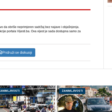
avo da obriše neprimjeren sadržaj bez najave i objašnjenja.
kcije portala Vijesti.ba. Ova vijest je sada dostupna samo za
Pridruži se diskusiji
ZANIMLJIVOSTI
ZANIMLJIVOSTI