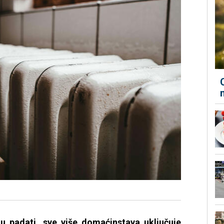
u padati, sve više domaćinstava uključuje