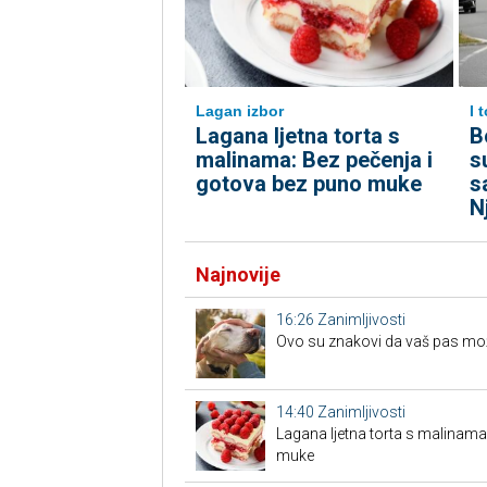
Lagan izbor
I 
Lagana ljetna torta s
B
malinama: Bez pečenja i
s
gotova bez puno muke
s
N
Najnovije
16:26
Zanimljivosti
Ovo su znakovi da vaš pas možd
14:40
Zanimljivosti
Lagana ljetna torta s malinama
muke