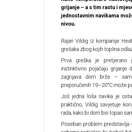
grijanje – a s tim rastu i mje
jednostavnim navikama može 
nivou.
Rajan Vildig iz kompanije Hea
grešaka zbog kojih toplina odlazi
Prva greška je pretjerano 
instinktivno pojačaju grijanj
zagrijava dom brže – samo
preporučenih 19–20°C može podi
Još jedna loša navika je ostavl
praktično, Vildig savjetuje ko
rada, kako bi dom bio topao sa
Poseban problem predstavlja gr