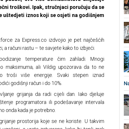
sečni troškovi. Ipak, stručnjaci poručuju da se
uštedjeti iznos koji se osjeti na godišnjem
tforce za Express.co izdvojio je pet najčešćih
, a računi rastu – te savjete kako to izbjeći.
podizanje temperature čim zahladi. Mnogi
e do maksimuma, ali Vildig upozorava da to ne
 troši više energije. Svaki stepen iznad
ći godišnji račun i do 10%.
Na
janje grijanja da radi cijeli dan. Iako djeluje
rištenje programatora ili podešavanje intervala
mo onda kada je potrebno.
ijanje prostorija koje se ne koriste. U takvim