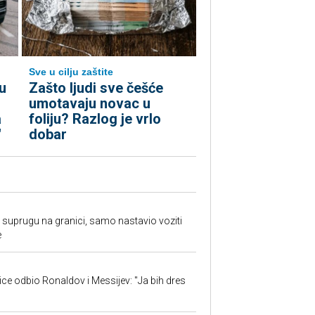
Sve u cilju zaštite
u
Zašto ljudi sve češće
umotavaju novac u
a
foliju? Razlog je vrlo
"
dobar
suprugu na granici, samo nastavio voziti
e
jice odbio Ronaldov i Messijev: "Ja bih dres