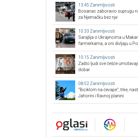
13:45
Zanimljivosti
Bosanac zaboravio suprugu na 
za Njemačku bez nje
10:33
Zanimljivosti
Sarajlija o Ukrajincima u Makars
farmerkama, a oni divljaju u P
10:15
Zanimljivosti
Zašto ljudi sve češće umotavaju
dobar
08:52
Zanimljivosti
"Biciklom na ćevape", trke, nas
Jahorini i Ravnoj planini