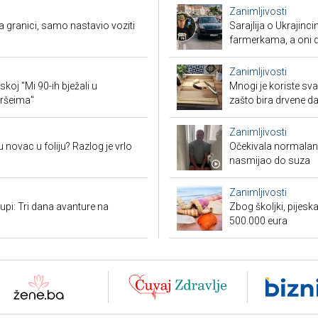
Zanimljivosti
granici, samo nastavio voziti
Sarajlija o Ukrajinc
farmerkama, a oni d
Zanimljivosti
koj "Mi 90-ih bježali u
Mnogi je koriste sva
oršeima"
zašto bira drvene d
Zanimljivosti
 novac u foliju? Razlog je vrlo
Očekivala normalan a
nasmijao do suza
Zanimljivosti
tupi: Tri dana avanture na
Zbog školjki, pijesk
500.000 eura