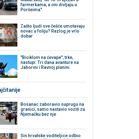
farmerkama, a oni divljaju u
Poršeima"
Zašto ljudi sve češće umotavaju
novac u foliju? Razlog je vrlo
dobar
"Biciklom na ćevape", trke,
nastupi: Tri dana avanture na
Jahorini i Ravnoj planini
jčitanije
Bosanac zaboravio suprugu na
granici, samo nastavio voziti za
Njemačku bez nje
Sin hrvatske voditeljice odbio