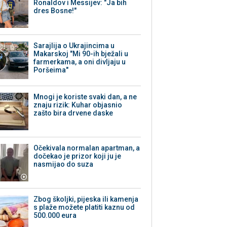
Ronaldov i Messijev: "Ja bih
dres Bosne!"
Sarajlija o Ukrajincima u
Makarskoj "Mi 90-ih bježali u
farmerkama, a oni divljaju u
Poršeima"
Mnogi je koriste svaki dan, a ne
znaju rizik: Kuhar objasnio
zašto bira drvene daske
Očekivala normalan apartman, a
dočekao je prizor koji ju je
nasmijao do suza
Zbog školjki, pijeska ili kamenja
s plaže možete platiti kaznu od
500.000 eura