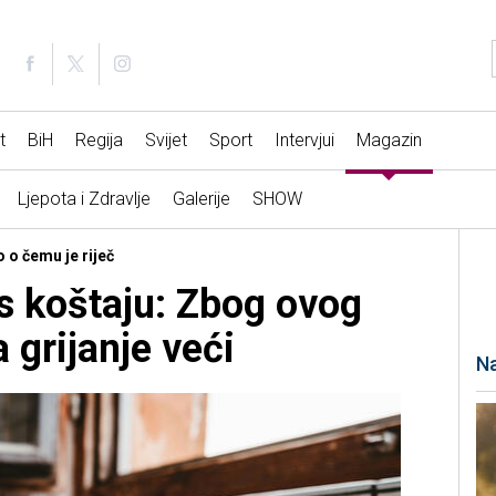
t
BiH
Regija
Svijet
Sport
Intervjui
Magazin
Ljepota i Zdravlje
Galerije
SHOW
o o čemu je riječ
s koštaju: Zbog ovog
 grijanje veći
Na