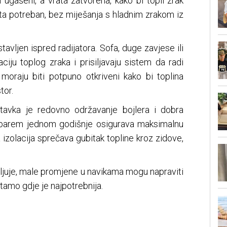
ti ugašeni, a vrata zatvorena, kako bi topli zrak
sta potreban, bez miješanja s hladnim zrakom iz
tavljen ispred radijatora. Sofa, duge zavjese ili
ciju toplog zraka i prisiljavaju sistem da radi
i moraju biti potpuno otkriveni kako bi toplina
tor.
stavka je redovno održavanje bojlera i dobra
a barem jednom godišnje osigurava maksimalnu
a izolacija sprečava gubitak topline kroz zidove,
ljuje, male promjene u navikama mogu napraviti
u tamo gdje je najpotrebnija.