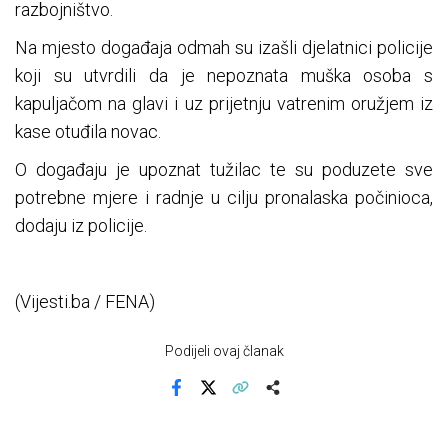
razbojništvo.
Na mjesto događaja odmah su izašli djelatnici policije
koji su utvrdili da je nepoznata muška osoba s
kapuljačom na glavi i uz prijetnju vatrenim oružjem iz
kase otuđila novac.
O događaju je upoznat tužilac te su poduzete sve
potrebne mjere i radnje u cilju pronalaska počinioca,
dodaju iz policije.
(Vijesti.ba / FENA)
Podijeli ovaj članak
Facebook
X
Kopiraj link
Više