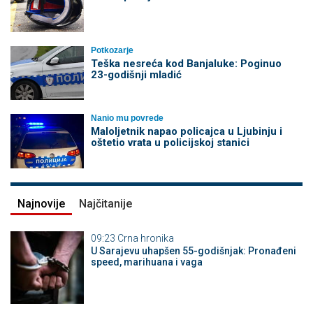
Potkozarje
Teška nesreća kod Banjaluke: Poginuo
23-godišnji mladić
Nanio mu povrede
Maloljetnik napao policajca u Ljubinju i
oštetio vrata u policijskoj stanici
Najnovije
Najčitanije
09:23
Crna hronika
U Sarajevu uhapšen 55-godišnjak: Pronađeni
speed, marihuana i vaga