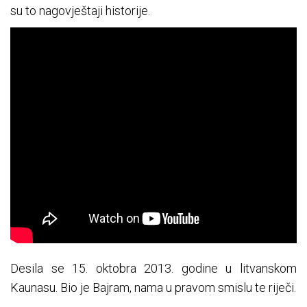
su to nagovještaji historije.
Desila se 15. oktobra 2013. godine u litvanskom
Kaunasu. Bio je Bajram, nama u pravom smislu te riječi.