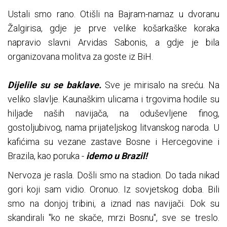
Ustali smo rano. Otišli na Bajram-namaz u dvoranu
Žalgirisa, gdje je prve velike košarkaške koraka
napravio slavni Arvidas Sabonis, a gdje je bila
organizovana molitva za goste iz BiH.
Dijelile su se baklave.
Sve je mirisalo na sreću. Na
veliko slavlje. Kaunaškim ulicama i trgovima hodile su
hiljade naših navijača, na oduševljene finog,
gostoljubivog, nama prijateljskog litvanskog naroda. U
kafićima su vezane zastave Bosne i Hercegovine i
Brazila, kao poruka -
idemo u Brazil!
Nervoza je rasla. Došli smo na stadion. Do tada nikad
gori koji sam vidio. Oronuo. Iz sovjetskog doba. Bili
smo na donjoj tribini, a iznad nas navijači. Dok su
skandirali "ko ne skače, mrzi Bosnu", sve se treslo.