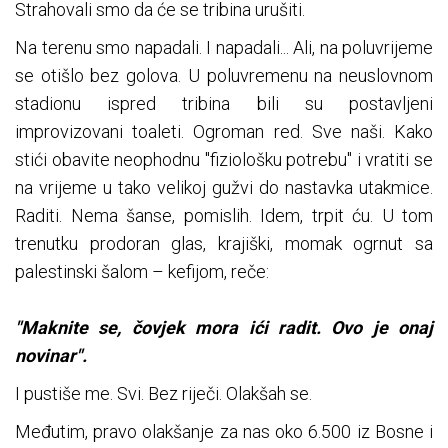
Strahovali smo da će se tribina urušiti.
Na terenu smo napadali. I napadali... Ali, na poluvrijeme
se otišlo bez golova. U poluvremenu na neuslovnom
stadionu ispred tribina bili su postavljeni
improvizovani toaleti. Ogroman red. Sve naši. Kako
stići obavite neophodnu "fiziološku potrebu" i vratiti se
na vrijeme u tako velikoj gužvi do nastavka utakmice.
Raditi. Nema šanse, pomislih. Idem, trpit ću. U tom
trenutku prodoran glas, krajiški, momak ogrnut sa
palestinski šalom – kefijom, reče:
"Maknite se, čovjek mora ići radit. Ovo je onaj
novinar".
I pustiše me. Svi. Bez riječi. Olakšah se.
Međutim, pravo olakšanje za nas oko 6.500 iz Bosne i