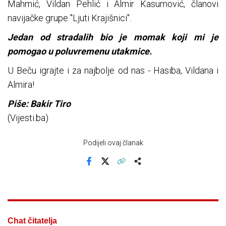
Mahmić, Vildan Pehlić i Almir Kasumović, članovi
navijačke grupe "Ljuti Krajišnici".
Jedan od stradalih bio je momak koji mi je
pomogao u poluvremenu utakmice.
U Beču igrajte i za najbolje od nas - Hasiba, Vildana i
Almira!
Piše: Bakir Tiro
(Vijesti.ba)
Podijeli ovaj članak
Facebook
X
Kopiraj link
Više
Chat čitatelja