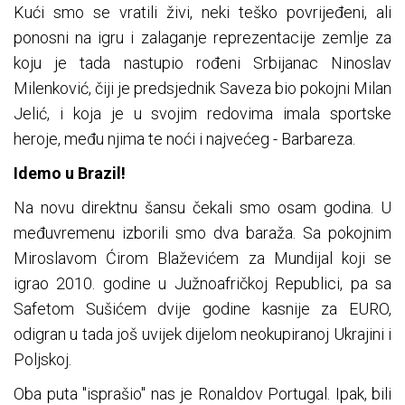
Kući smo se vratili živi, neki teško povrijeđeni, ali
ponosni na igru i zalaganje reprezentacije zemlje za
koju je tada nastupio rođeni Srbijanac Ninoslav
Milenković, čiji je predsjednik Saveza bio pokojni Milan
Jelić, i koja je u svojim redovima imala sportske
heroje, među njima te noći i najvećeg - Barbareza.
Idemo u Brazil!
Na novu direktnu šansu čekali smo osam godina. U
međuvremenu izborili smo dva baraža. Sa pokojnim
Miroslavom Ćirom Blaževićem za Mundijal koji se
igrao 2010. godine u Južnoafričkoj Republici, pa sa
Safetom Sušićem dvije godine kasnije za EURO,
odigran u tada još uvijek dijelom neokupiranoj Ukrajini i
Poljskoj.
Oba puta "isprašio" nas je Ronaldov Portugal. Ipak, bili