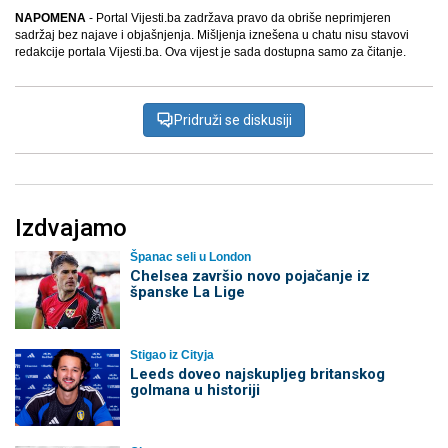
NAPOMENA
- Portal Vijesti.ba zadržava pravo da obriše neprimjeren
sadržaj bez najave i objašnjenja. Mišljenja iznešena u chatu nisu stavovi
redakcije portala Vijesti.ba. Ova vijest je sada dostupna samo za čitanje.
Pridruži se diskusiji
Izdvajamo
Španac seli u London
Chelsea završio novo pojačanje iz
španske La Lige
Stigao iz Cityja
Leeds doveo najskupljeg britanskog
golmana u historiji