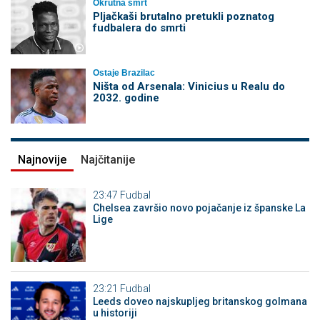
Okrutna smrt
Pljačkaši brutalno pretukli poznatog
fudbalera do smrti
Ostaje Brazilac
Ništa od Arsenala: Vinicius u Realu do
2032. godine
Najnovije
Najčitanije
23:47
Fudbal
Chelsea završio novo pojačanje iz španske La
Lige
23:21
Fudbal
Leeds doveo najskupljeg britanskog golmana
u historiji