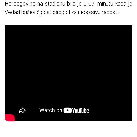
Hercegovine na stadionu bilo je u 67. minutu kada je
Vedad Ibišević postigao gol za neopisivu radost.