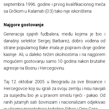
septembra 1996. godine i prvog kvalifikacionog meča
sa Grčkom u Kalamati (0:3) tako nije iskorištena.
Najgore gostovanje
Generacija sjajnih fudbalera, među kojima je bio i
današnji selektor Sergej Barbarez, dobro vođena od
strane popularnog Bake imala je popravni dvije godine
kasnije. Ali, u daleko težim okolnostima i na najgorem
mogućem gostovanju samo 10 godina nakon brutalne
agresije na Bosnu i Hercegovinu.
Taj 12. oktobar 2005. u Beogradu za sve Bosance i
Hercegovce koji su igrali za svoju zemlju i nisu navijali
za susjednu bio je u pravom smislu riječi - pakao. Od
ranih jutarnjih sati šovinizam i nacionalizam odjekivao
je ulicama prijestolnice tadašnje Srbije i Crne Gore.