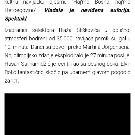
kultnu navijačku pjesmu "Haj'mo Bosno, haj'mo
Hercegovino".
Vladala je neviđena euforija.
Spektakl
.
Izabranici selektora Blaža Sliškovića u odličnoj
atmosferi bodreni od 35.000 navijača primili su gol u
12. minutu. Danci su poveli preko Martina Jorgensena.
No, olimpijsko zdanje eksplodiralo je 27 minuta poslije.
Hasan Salihamidžić je centrirao sa desnog boka. Elvir
Bolić fantastično skočio pa udarcem glavom pogodio
za 1:1.