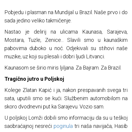
Pobjedu i plasman na Mundijal u Brazil. Naše prvo i do
sada jedino veliko takmičenje.
Nastao je delirij na ulicama Kaunasa, Sarajeva,
Mostara, Tuzle, Zenice... Slavili smo u kaunaškim
pabovima duboko u noć. Odjekivali su stihovi naše
muzike, uz koji su plesali i dobri ljudi Litvanci.
Kaunasom se širio miris ljiljana. Za Bajram. Za Brazil.
Tragično jutro u Poljskoj
Kolege Zlatan Kapić i ja, nakon prespavanih svega tri
sata, uputili smo se kući. Službenim automobilom na
skoro dvodnevni put ka Sarajevu. Vozio sam.
U poljskoj Lomži dobili smo informaciju da su u teškoj
saobraćajnoj nesreći
poginula
tri naša navijača, Hasib