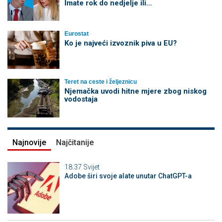
Imate rok do nedjelje ili…
Eurostat
Ko je najveći izvoznik piva u EU?
Teret na ceste i željeznicu
Njemačka uvodi hitne mjere zbog niskog
vodostaja
Najnovije
Najčitanije
18:37
Svijet
Adobe širi svoje alate unutar ChatGPT-a