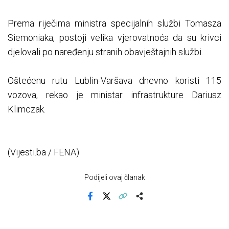
Prema riječima ministra specijalnih službi Tomasza
Siemoniaka, postoji velika vjerovatnoća da su krivci
djelovali po naređenju stranih obavještajnih službi.
Oštećenu rutu Lublin-Varšava dnevno koristi 115
vozova, rekao je ministar infrastrukture Dariusz
Klimczak.
(Vijesti.ba / FENA)
Podijeli ovaj članak
Facebook
X
Kopiraj link
Više