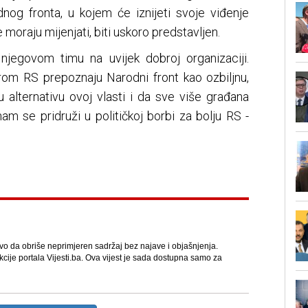
nog fronta, u kojem će iznijeti svoje viđenje
e moraju mijenjati, biti uskoro predstavljen.
njegovom timu na uvijek dobroj organizaciji.
om RS prepoznaju Narodni front kao ozbiljnu,
u alternativu ovoj vlasti i da sve više građana
nam se pridruži u političkoj borbi za bolju RS -
avo da obriše neprimjeren sadržaj bez najave i objašnjenja.
kcije portala Vijesti.ba. Ova vijest je sada dostupna samo za