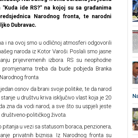
m "Kuda ide RS?" na kojoj su sa građanima
 predsjednica Narodnog fronta, te narodni
eljko Dubravac.
ma i na ovoj smo u odličnoj atmosferi odgovorili
ašeg naroda iz Kotor Varoši. Poslali smo jasne
itanju prijevremenih izbora. RS su neophodne
im promjenama treba da bude pobjeda Branka
z Narodnog fronta.
edan osnov da brani svoje politike, te da narod
Na
stanje u društvu kriva isključivo vlast koja je 20
a zna da vodi narod, a sve što su uspjeli jeste
društveno-političkog života.
o pitanja u vezi sa statusom boraca, penzionera,
anje privatnih biznisa. Iz Narodnog fronta su