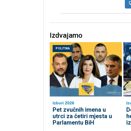
Izdvajamo
POLITIKA
Izbori 2026
Iz
Pet zvučnih imena u
D
utrci za četiri mjesta u
h
Parlamentu BiH
i