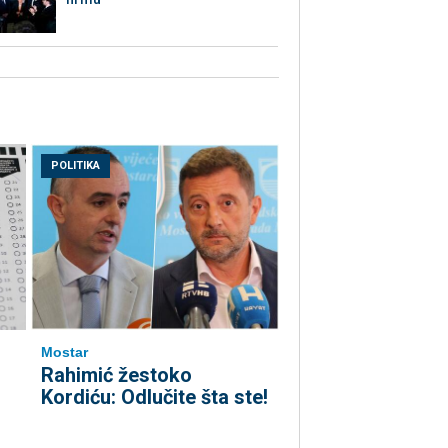
POLITIKA
Mostar
Rahimić žestoko
Kordiću: Odlučite šta ste!