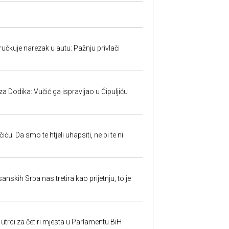
učkuje narezak u autu: Pažnju privlači
 Dodika: Vučić ga ispravljao u Čipuljiću
u: Da smo te htjeli uhapsiti, ne bi te ni
sanskih Srba nas tretira kao prijetnju, to je
utrci za četiri mjesta u Parlamentu BiH