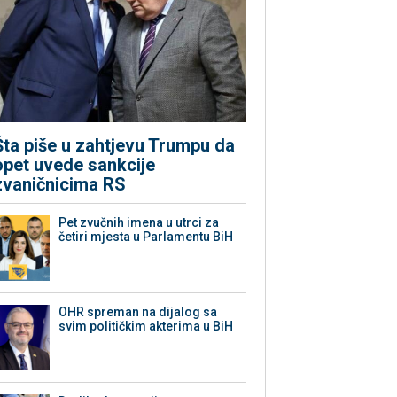
Šta piše u zahtjevu Trumpu da
opet uvede sankcije
zvaničnicima RS
Pet zvučnih imena u utrci za
četiri mjesta u Parlamentu BiH
OHR spreman na dijalog sa
svim političkim akterima u BiH