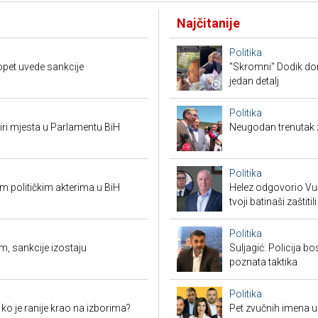
Najčitanije
Politika
opet uvede sankcije
"Skromni" Dodik dor
jedan detalj
Politika
tiri mjesta u Parlamentu BiH
Neugodan trenutak za
Politika
 političkim akterima u BiH
Helez odgovorio Vučić
tvoji batinaši zaštitili
Politika
m, sankcije izostaju
Suljagić: Policija bo
poznata taktika
Politika
i ko je ranije krao na izborima?
Pet zvučnih imena u 