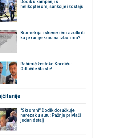
Dodik u kampanji s
helikopterom, sankcije izostaju
Biometrija i skeneri će razotkriti
ko je ranije krao na izborima?
Rahimić žestoko Kordiću:
Odlučite šta ste!
jčitanije
"Skromni" Dodik doručkuje
narezak u autu: Pažnju privlači
jedan detalj