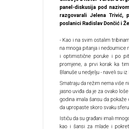
panel-diskusija pod nazivo
razgovarali Jelena Trivić,
poslanici Radislav Dončić i Ž
- Kao i na svim ostalim tribina
na mnoga pitanja i nedoumice n
i optimistične poruke i po p
promjene, a prvi korak ka t
Blanuše u nedjelju - naveli su i
Smatraju da režim nema više nij
jasno uviđa da je za ovako loše 
godina imala šansu da pokaže d
da upropaste skoro svaku sferu 
Ističu da su građani imali mnog
kao i šansi za mlade i pokret