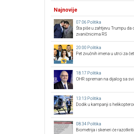
Najnovije
07:06
Politika
Šta piše u zahtjevu Trumpu da 
zvaničnicima RS
20:00
Politika
Pet zvučnih imena u utrci za če
18:17
Politika
OHR spreman na dijalog sa svim
13:13
Politika
Dodik u kampanji s helikoptero
08:34
Politika
Biometrija i skeneri će razotkrit