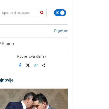
Prijavi se
 / Promo
Podijeli ovaj članak
Facebook
X
Kopiraj link
Više
jnovije