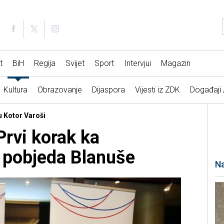
t
BiH
Regija
Svijet
Sport
Intervjui
Magazin
Kultura
Obrazovanje
Dijaspora
Vijesti iz ZDK
Događaji
 u Kotor Varoši
Prvi korak ka
 pobjeda Blanuše
Na