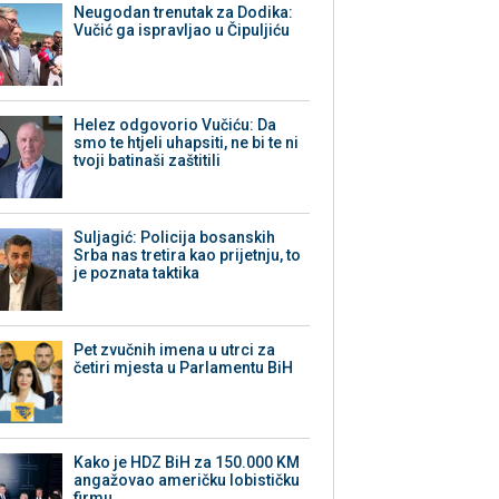
Neugodan trenutak za Dodika:
Vučić ga ispravljao u Čipuljiću
Helez odgovorio Vučiću: Da
smo te htjeli uhapsiti, ne bi te ni
tvoji batinaši zaštitili
Suljagić: Policija bosanskih
Srba nas tretira kao prijetnju, to
je poznata taktika
Pet zvučnih imena u utrci za
četiri mjesta u Parlamentu BiH
Kako je HDZ BiH za 150.000 KM
angažovao američku lobističku
firmu