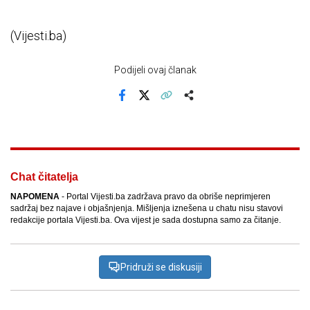
(Vijesti.ba)
Podijeli ovaj članak
Facebook
X
Kopiraj link
Više
Chat čitatelja
NAPOMENA
- Portal Vijesti.ba zadržava pravo da obriše neprimjeren
sadržaj bez najave i objašnjenja. Mišljenja iznešena u chatu nisu stavovi
redakcije portala Vijesti.ba. Ova vijest je sada dostupna samo za čitanje.
Pridruži se diskusiji