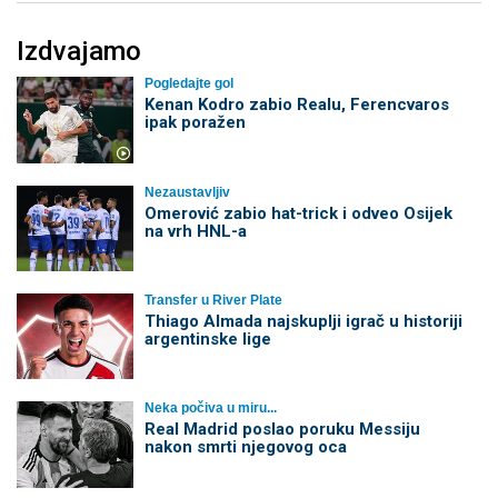
Izdvajamo
Pogledajte gol
Kenan Kodro zabio Realu, Ferencvaros
ipak poražen
Nezaustavljiv
Omerović zabio hat-trick i odveo Osijek
na vrh HNL-a
Transfer u River Plate
Thiago Almada najskuplji igrač u historiji
argentinske lige
Neka počiva u miru...
Real Madrid poslao poruku Messiju
nakon smrti njegovog oca