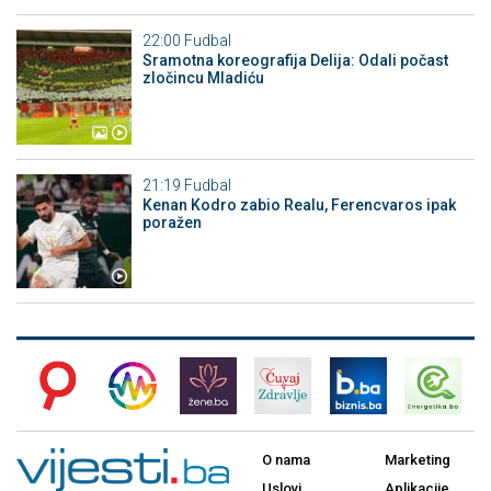
22:00
Fudbal
Sramotna koreografija Delija: Odali počast
zločincu Mladiću
21:19
Fudbal
Kenan Kodro zabio Realu, Ferencvaros ipak
poražen
O nama
Marketing
Uslovi
Aplikacije