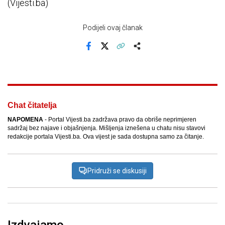
(Vijesti.ba)
Podijeli ovaj članak
Facebook
X
Kopiraj link
Više
Chat čitatelja
NAPOMENA
- Portal Vijesti.ba zadržava pravo da obriše neprimjeren
sadržaj bez najave i objašnjenja. Mišljenja iznešena u chatu nisu stavovi
redakcije portala Vijesti.ba. Ova vijest je sada dostupna samo za čitanje.
Pridruži se diskusiji