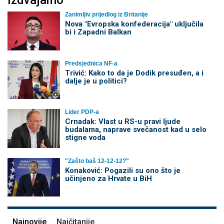
Izdvajamo
Zanimljiv prijedlog iz Britanije
Nova "Evropska konfederacija" uključila
bi i Zapadni Balkan
Predsjednica NF-a
Trivić: Kako to da je Dodik presuđen, a i
dalje je u politici?
Lider PDP-a
Crnadak: Vlast u RS-u pravi ljude
budalama, naprave svečanost kad u selo
stigne voda
"Zašto baš 12-12-12?"
Konaković: Pogazili su ono što je
učinjeno za Hrvate u BiH
Najnovije
Najčitanije