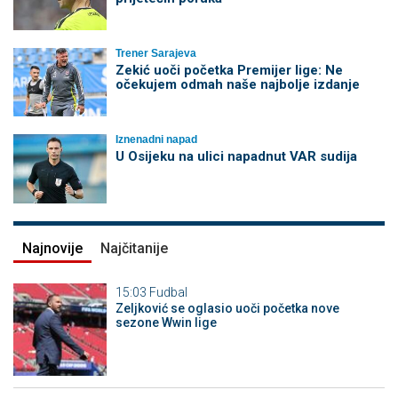
Trener Sarajeva
Zekić uoči početka Premijer lige: Ne
očekujem odmah naše najbolje izdanje
Iznenadni napad
U Osijeku na ulici napadnut VAR sudija
Najnovije
Najčitanije
15:03
Fudbal
Zeljković se oglasio uoči početka nove
sezone Wwin lige