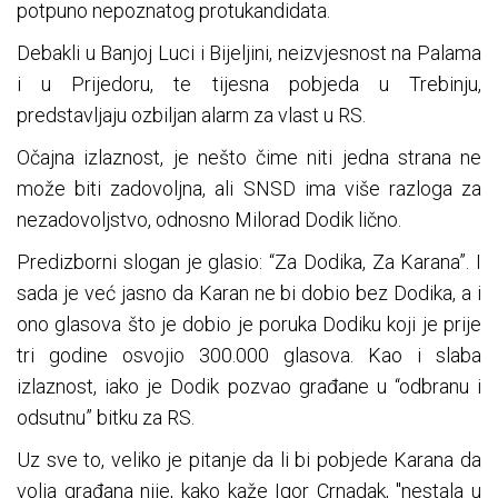
potpuno nepoznatog protukandidata.
Debakli u Banjoj Luci i Bijeljini, neizvjesnost na Palama
i u Prijedoru, te tijesna pobjeda u Trebinju,
predstavljaju ozbiljan alarm za vlast u RS.
Očajna izlaznost, je nešto čime niti jedna strana ne
može biti zadovoljna, ali SNSD ima više razloga za
nezadovoljstvo, odnosno Milorad Dodik lično.
Predizborni slogan je glasio: “Za Dodika, Za Karana”. I
sada je već jasno da Karan ne bi dobio bez Dodika, a i
ono glasova što je dobio je poruka Dodiku koji je prije
tri godine osvojio 300.000 glasova. Kao i slaba
izlaznost, iako je Dodik pozvao građane u “odbranu i
odsutnu” bitku za RS.
Uz sve to, veliko je pitanje da li bi pobjede Karana da
volja građana nije, kako kaže Igor Crnadak, "nestala u