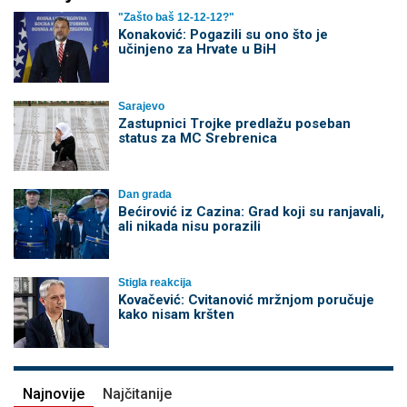
"Zašto baš 12-12-12?"
Konaković: Pogazili su ono što je
učinjeno za Hrvate u BiH
Sarajevo
Zastupnici Trojke predlažu poseban
status za MC Srebrenica
Dan grada
Bećirović iz Cazina: Grad koji su ranjavali,
ali nikada nisu porazili
Stigla reakcija
Kovačević: Cvitanović mržnjom poručuje
kako nisam kršten
Najnovije
Najčitanije