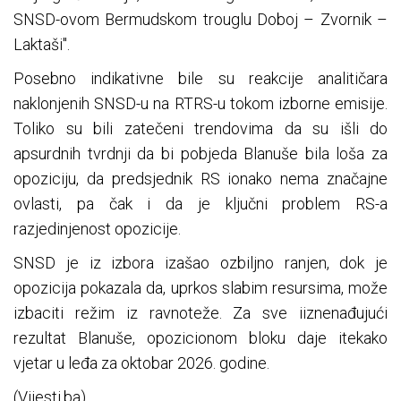
SNSD-ovom Bermudskom trouglu Doboj – Zvornik –
Laktaši".
Posebno indikativne bile su reakcije analitičara
naklonjenih SNSD-u na RTRS-u tokom izborne emisije.
Toliko su bili zatečeni trendovima da su išli do
apsurdnih tvrdnji da bi pobjeda Blanuše bila loša za
opoziciju, da predsjednik RS ionako nema značajne
ovlasti, pa čak i da je ključni problem RS-a
razjedinjenost opozicije.
SNSD je iz izbora izašao ozbiljno ranjen, dok je
opozicija pokazala da, uprkos slabim resursima, može
izbaciti režim iz ravnoteže. Za sve iiznenađujući
rezultat Blanuše, opozicionom bloku daje itekako
vjetar u leđa za oktobar 2026. godine.
(Vijesti.ba)