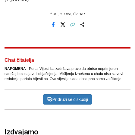
Podijeli ovaj članak
Facebook
X
Kopiraj link
Više
Chat čitatelja
NAPOMENA
- Portal Vijesti.ba zadržava pravo da obriše neprimjeren
sadržaj bez najave i objašnjenja. Mišljenja iznešena u chatu nisu stavovi
redakcije portala Vijesti.ba. Ova vijest je sada dostupna samo za čitanje.
Pridruži se diskusiji
Izdvajamo