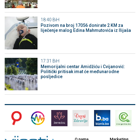
18:40
BiH
Pozivom na broj 17056 donirate 2 KM za
liječenje malog Edina Mahmutovića iz Ilijaša
17:31
BiH
Memorijalni centar Amidžiću i Cvijanović:
Politički pritisak imat će međunarodne
posljedice
O nama
Marketing