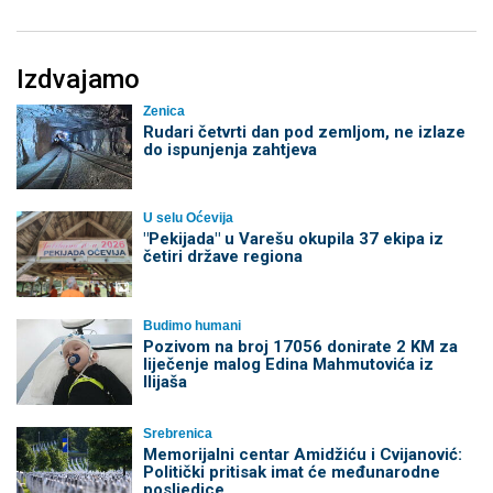
Izdvajamo
Zenica
Rudari četvrti dan pod zemljom, ne izlaze
do ispunjenja zahtjeva
U selu Oćevija
"Pekijada" u Varešu okupila 37 ekipa iz
četiri države regiona
Budimo humani
Pozivom na broj 17056 donirate 2 KM za
liječenje malog Edina Mahmutovića iz
Ilijaša
Srebrenica
Memorijalni centar Amidžiću i Cvijanović:
Politički pritisak imat će međunarodne
posljedice