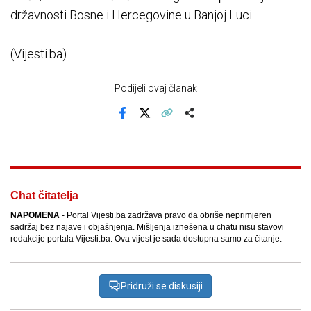
državnosti Bosne i Hercegovine u Banjoj Luci.
(Vijesti.ba)
Podijeli ovaj članak
Facebook
X
Kopiraj link
Više
Chat čitatelja
NAPOMENA
- Portal Vijesti.ba zadržava pravo da obriše neprimjeren
sadržaj bez najave i objašnjenja. Mišljenja iznešena u chatu nisu stavovi
redakcije portala Vijesti.ba. Ova vijest je sada dostupna samo za čitanje.
Pridruži se diskusiji