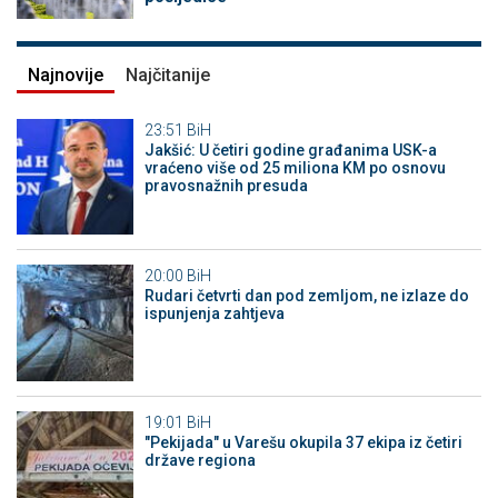
Najnovije
Najčitanije
23:51
BiH
Jakšić: U četiri godine građanima USK-a
vraćeno više od 25 miliona KM po osnovu
pravosnažnih presuda
20:00
BiH
Rudari četvrti dan pod zemljom, ne izlaze do
ispunjenja zahtjeva
19:01
BiH
"Pekijada" u Varešu okupila 37 ekipa iz četiri
države regiona