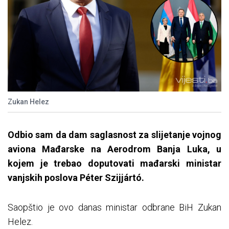
Zukan Helez
Odbio sam da dam saglasnost za slijetanje vojnog
aviona Ma
đarske na Aerodrom Banja Luka, u
kojem je trebao doputovati mađarski ministar
vanjskih poslova P
éter
Szijjártó
.
Saopštio je ovo danas ministar odbrane BiH Zukan
Helez.