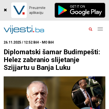
Preuzmite
aplikaciju
Toggl
navig
26.11.2025 / 12:52 BiH - MO BiH
Diplomatski šamar Budimpešti:
Helez zabranio slijetanje
Szijjartu u Banja Luku