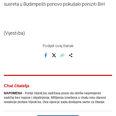
susreta u Budimpešti ponovo pokušalo poniziti BiH.
(Vijesti.ba)
Podijeli ovaj članak
Facebook
X
Kopiraj link
Više
Chat čitatelja
NAPOMENA
- Portal Vijesti.ba zadržava pravo da obriše neprimjeren
sadržaj bez najave i objašnjenja. Mišljenja iznešena u chatu nisu stavovi
redakcije portala Vijesti.ba. Ova vijest je sada dostupna samo za čitanje.