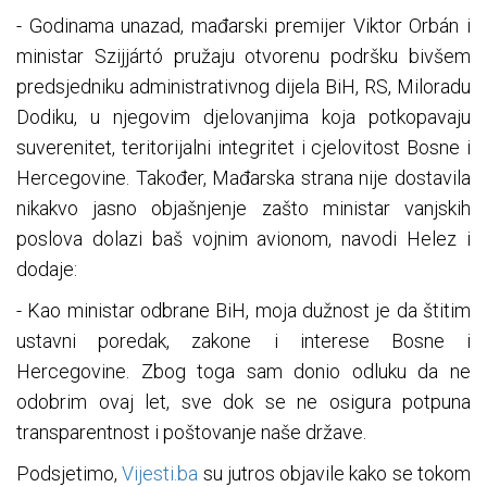
- Godinama unazad, mađarski premijer Viktor Orbán i
ministar Szijjártó pružaju otvorenu podršku bivšem
predsjedniku administrativnog dijela BiH, RS, Miloradu
Dodiku, u njegovim djelovanjima koja potkopavaju
suverenitet, teritorijalni integritet i cjelovitost Bosne i
Hercegovine. Također, Mađarska strana nije dostavila
nikakvo jasno objašnjenje zašto ministar vanjskih
poslova dolazi baš vojnim avionom, navodi Helez i
dodaje:
- Kao ministar odbrane BiH, moja dužnost je da štitim
ustavni poredak, zakone i interese Bosne i
Hercegovine. Zbog toga sam donio odluku da ne
odobrim ovaj let, sve dok se ne osigura potpuna
transparentnost i poštovanje naše države.
Podsjetimo,
Vijesti.ba
su jutros objavile kako se tokom