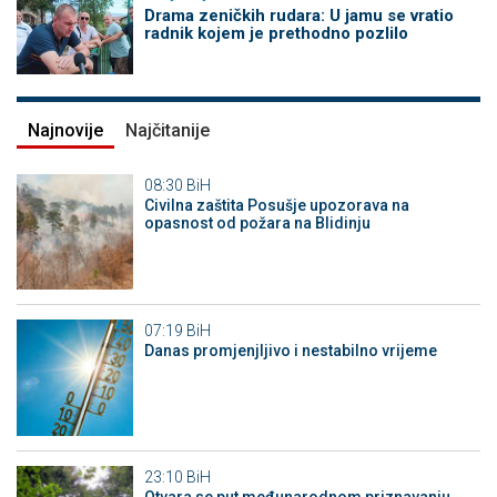
Drama zeničkih rudara: U jamu se vratio
radnik kojem je prethodno pozlilo
Najnovije
Najčitanije
08:30
BiH
Civilna zaštita Posušje upozorava na
opasnost od požara na Blidinju
07:19
BiH
Danas promjenjljivo i nestabilno vrijeme
23:10
BiH
Otvara se put međunarodnom priznavanju