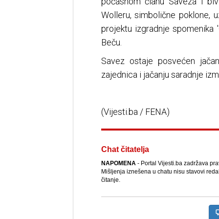
počasnom članu Saveza i biv
Wolleru, simbolične poklone, 
projektu izgradnje spomenika '
Beču.
Savez ostaje posvećen jačanj
zajednica i jačanju saradnje iz
(Vijesti.ba / FENA)
Chat čitatelja
NAPOMENA
- Portal Vijesti.ba zadržava pr
Mišljenja iznešena u chatu nisu stavovi reda
čitanje.