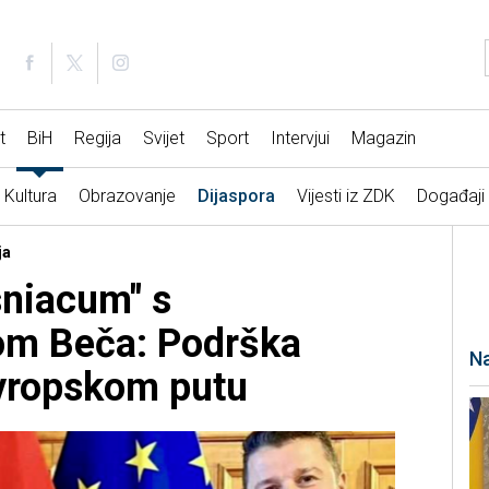
t
BiH
Regija
Svijet
Sport
Intervjui
Magazin
Kultura
Obrazovanje
Dijaspora
Vijesti iz ZDK
Događaji
ja
sniacum" s
om Beča: Podrška
Na
evropskom putu