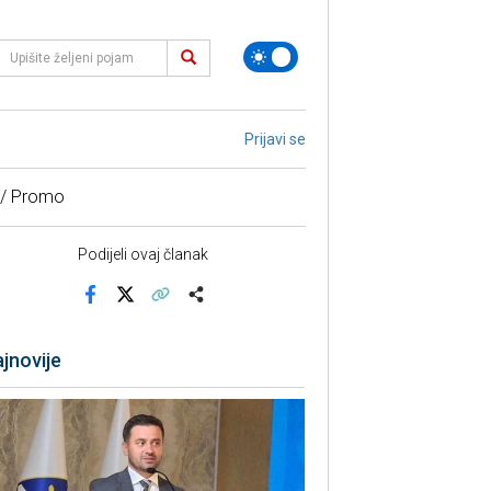
Prijavi se
 / Promo
Podijeli ovaj članak
Facebook
X
Kopiraj link
Više
jnovije