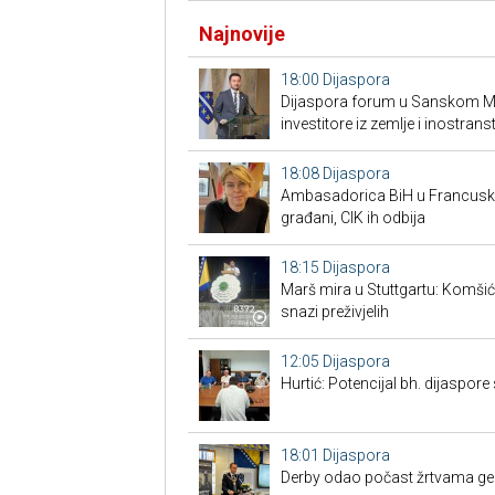
Najnovije
18:00
Dijaspora
Dijaspora forum u Sanskom Mos
investitore iz zemlje i inostrans
18:08
Dijaspora
Ambasadorica BiH u Francuskoj
građani, CIK ih odbija
18:15
Dijaspora
Marš mira u Stuttgartu: Komšić g
snazi preživjelih
12:05
Dijaspora
Hurtić: Potencijal bh. dijaspore 
18:01
Dijaspora
Derby odao počast žrtvama gen