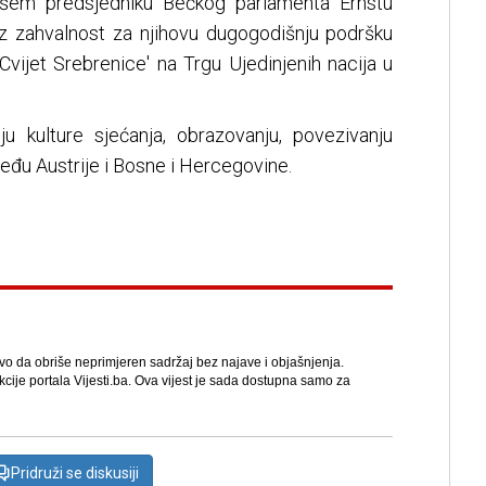
šem predsjedniku Bečkog parlamenta Ernstu
uz zahvalnost za njihovu dugogodišnju podršku
Cvijet Srebrenice' na Trgu Ujedinjenih nacija u
u kulture sjećanja, obrazovanju, povezivanju
među Austrije i Bosne i Hercegovine.
avo da obriše neprimjeren sadržaj bez najave i objašnjenja.
kcije portala Vijesti.ba. Ova vijest je sada dostupna samo za
Pridruži se diskusiji