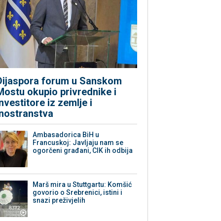
Dijaspora forum u Sanskom
Mostu okupio privrednike i
investitore iz zemlje i
inostranstva
Ambasadorica BiH u
Francuskoj: Javljaju nam se
ogorčeni građani, CIK ih odbija
Marš mira u Stuttgartu: Komšić
govorio o Srebrenici, istini i
snazi preživjelih