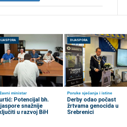
DIJASPORA
DIJASPORA
žavni ministar
Poruke sjećanja i istine
urtić: Potencijal bh.
Derby odao počast
ijaspore snažnije
žrtvama genocida u
ključiti u razvoj BiH
Srebrenici