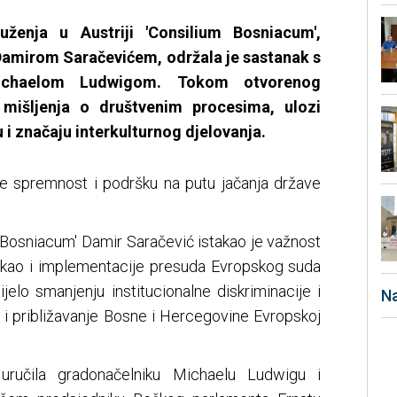
uženja u Austriji 'Consilium Bosniacum',
amirom Saračevićem, održala je sastanak s
ichaelom Ludwigom. Tokom otvorenog
 mišljenja o društvenim procesima, ulozi
i značaju interkulturnog djelovanja.
je spremnost i podršku na putu jačanja države
 Bosniacum' Damir Saračević istakao je važnost
 kao i implementacije presuda Evropskog suda
ijelo smanjenju institucionalne diskriminacije i
Na
 i približavanje Bosne i Hercegovine Evropskoj
uručila gradonačelniku Michaelu Ludwigu i