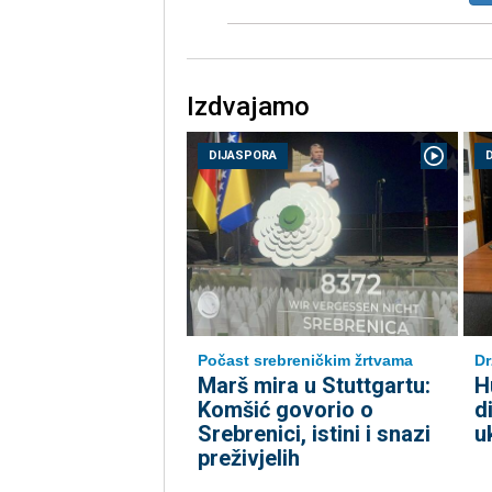
Izdvajamo
DIJASPORA
Počast srebreničkim žrtvama
Dr
Marš mira u Stuttgartu:
H
Komšić govorio o
d
Srebrenici, istini i snazi
u
preživjelih