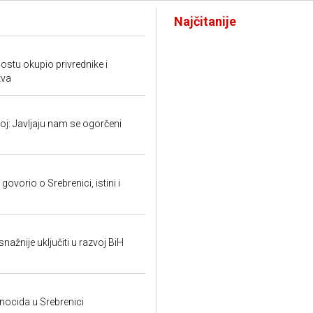
Najčitanije
tu okupio privrednike i
tva
: Javljaju nam se ogorčeni
ovorio o Srebrenici, istini i
snažnije uključiti u razvoj BiH
ocida u Srebrenici