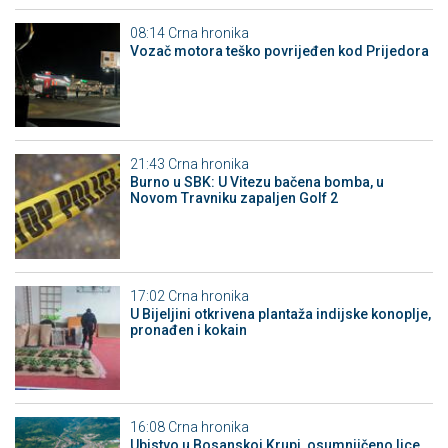
08:14
Crna hronika
Vozač motora teško povrijeđen kod Prijedora
21:43
Crna hronika
Burno u SBK: U Vitezu bačena bomba, u
Novom Travniku zapaljen Golf 2
17:02
Crna hronika
​U Bijeljini otkrivena plantaža indijske konoplje,
pronađen i kokain
16:08
Crna hronika
Ubistvo u Bosanskoj Krupi, osumnjičeno lice