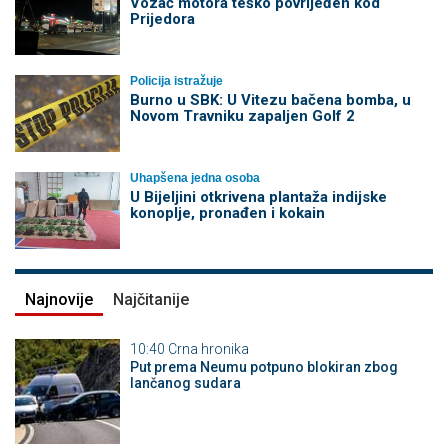
Vozač motora teško povrijeđen kod
Prijedora
Policija istražuje
Burno u SBK: U Vitezu bačena bomba, u
Novom Travniku zapaljen Golf 2
Uhapšena jedna osoba
​U Bijeljini otkrivena plantaža indijske
konoplje, pronađen i kokain
Najnovije
Najčitanije
10:40
Crna hronika
Put prema Neumu potpuno blokiran zbog
lančanog sudara