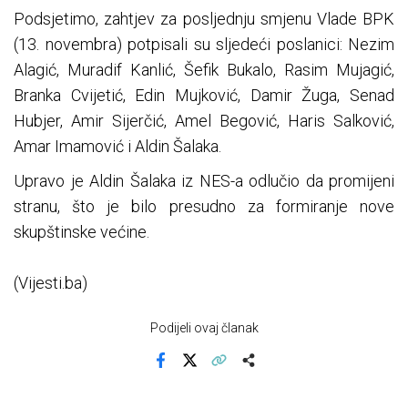
Podsjetimo, zahtjev za posljednju smjenu Vlade BPK
(13. novembra) potpisali su sljedeći poslanici: Nezim
Alagić, Muradif Kanlić, Šefik Bukalo, Rasim Mujagić,
Branka Cvijetić, Edin Mujković, Damir Žuga, Senad
Hubjer, Amir Sijerčić, Amel Begović, Haris Salković,
Amar Imamović i Aldin Šalaka.
Upravo je Aldin Šalaka iz NES-a odlučio da promijeni
stranu, što je bilo presudno za formiranje nove
skupštinske većine.
(Vijesti.ba)
Podijeli ovaj članak
Facebook
X
Kopiraj link
Više