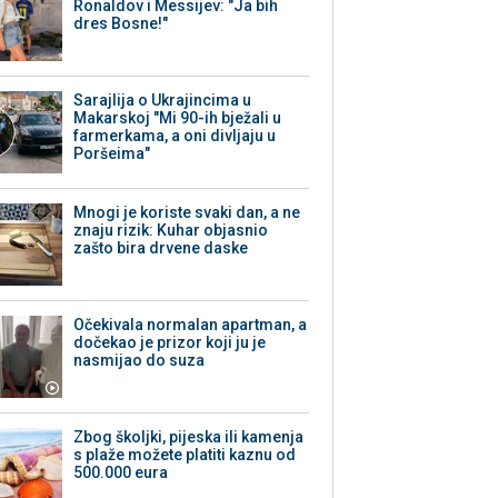
Ronaldov i Messijev: "Ja bih
dres Bosne!"
Sarajlija o Ukrajincima u
Makarskoj "Mi 90-ih bježali u
farmerkama, a oni divljaju u
Poršeima"
Mnogi je koriste svaki dan, a ne
znaju rizik: Kuhar objasnio
zašto bira drvene daske
Očekivala normalan apartman, a
dočekao je prizor koji ju je
nasmijao do suza
Zbog školjki, pijeska ili kamenja
s plaže možete platiti kaznu od
500.000 eura