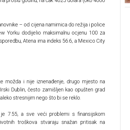
 na prošlu godinu, na čak 4625 dolara (oko 4000
anovnike – od cijena namirnica do režija i police
ew Yorku dodijelio maksimalnu ocjenu 100 za
usporedbu, Atena ima indeks 56.6, a Mexico City
e možda i nije iznenađenje, drugo mjesto na
Irski Dublin, često zamišljen kao opušten grad
leko stresnijim nego što bi se reklo.
 je 7.55, a sve veći problemi s finansijskom
životnih troškova stvaraju snažan pritisak na