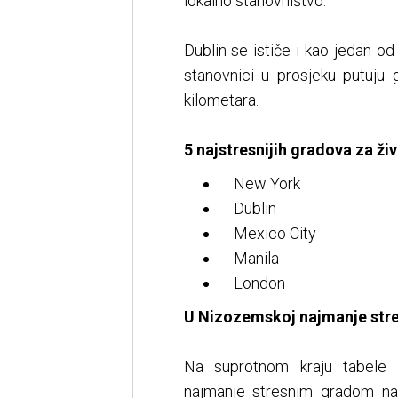
lokalno stanovništvo.
Dublin se ističe i kao jedan od
stanovnici u prosjeku putuj
kilometara.
5 najstresnijih gradova za živ
New York
Dublin
Mexico City
Manila
London
U Nizozemskoj najmanje str
Na suprotnom kraju tabele 
najmanje stresnim gradom na