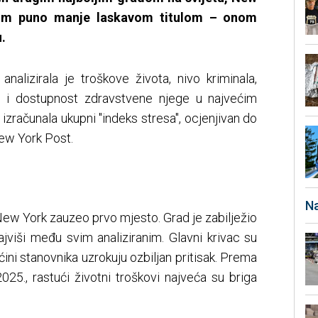
nom puno manje laskavom titulom – onom
.
analizirala je troškove života, nivo kriminala,
e i dostupnost zdravstvene njege u najvećim
zračunala ukupni "indeks stresa", ocjenjivan do
ew York Post.
Na
New York zauzeo prvo mjesto. Grad je zabilježio
jviši među svim analiziranim. Glavni krivac su
ećini stanovnika uzrokuju ozbiljan pritisak. Prema
 2025., rastući životni troškovi najveća su briga