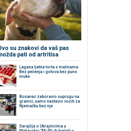
Ovo su znakovi da vaš pas
možda pati od artritisa
Lagana ljetna torta s malinama:
Bez pečenja i gotova bez puno
muke
Bosanac zaboravio suprugu na
granici, samo nastavio voziti za
Njemačku bez nje
Sarajlija o Ukrajincima u
Makarskoj "Mi 90-ih bježali u