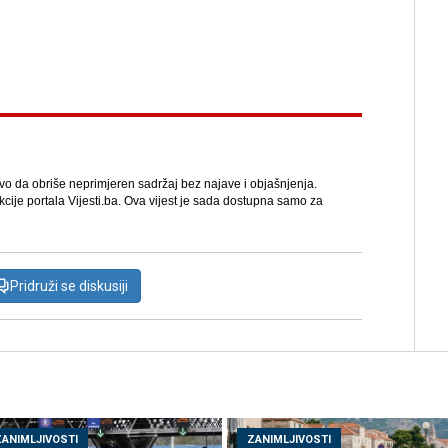
avo da obriše neprimjeren sadržaj bez najave i objašnjenja.
kcije portala Vijesti.ba. Ova vijest je sada dostupna samo za
Pridruži se diskusiji
ZANIMLJIVOSTI
ZANIMLJIVOSTI