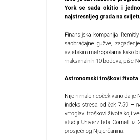
York se sada okitio i jed
najstresnijeg grada na svijetu
Finansijska kompanija Remitly 
saobraćajne gužve, zagađenj
svjetskim metropolama kako bi i
maksimalnih 10 bodova, piše N
Astronomski troškovi života
Nije nimalo neočekivano da je 
indeks stresa od čak 7.59 – na
vrtoglavi troškovi života koji v
studiji Univerziteta Cornell iz
prosječnog Njujorčanina.