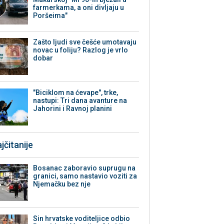
farmerkama, a oni divljaju u
Poršeima"
Zašto ljudi sve češće umotavaju
novac u foliju? Razlog je vrlo
dobar
"Biciklom na ćevape", trke,
nastupi: Tri dana avanture na
Jahorini i Ravnoj planini
jčitanije
Bosanac zaboravio suprugu na
granici, samo nastavio voziti za
Njemačku bez nje
Sin hrvatske voditeljice odbio