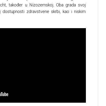
cht, također u Nizozemskoj. Oba grada svoj
j dostupnosti zdravstvene skrbi, kao i niskim