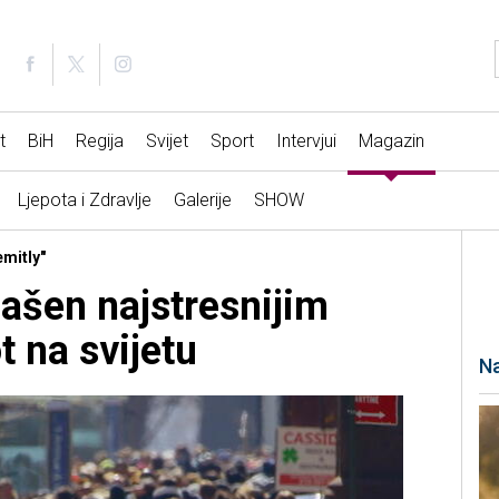
t
BiH
Regija
Svijet
Sport
Intervjui
Magazin
Ljepota i Zdravlje
Galerije
SHOW
emitly"
ašen najstresnijim
 na svijetu
Na