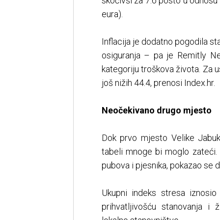
skočivši za 7.6 posto u odnosu
eura).
Inflacija je dodatno pogodila st
osiguranja – pa je Remitly N
kategoriju troškova života. Za 
još nižih 44.4, prenosi Index.hr.
Neočekivano drugo mjesto
Dok prvo mjesto Velike Jabuk
tabeli mnoge bi moglo zateći. 
pubova i pjesnika, pokazao se da
Ukupni indeks stresa iznosio
prihvatljivošću stanovanja i 