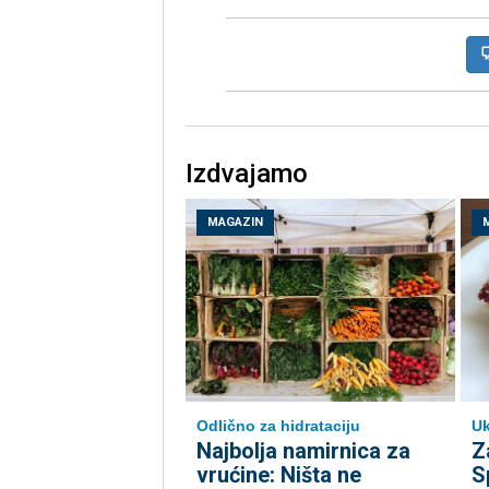
Izdvajamo
MAGAZIN
Odlično za hidrataciju
Uk
Najbolja namirnica za
Z
vrućine: Ništa ne
S