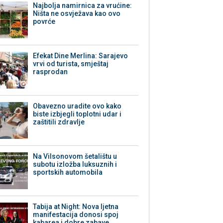
Najbolja namirnica za vrućine:
Ništa ne osvježava kao ovo
povrće
Efekat Dine Merlina: Sarajevo
vrvi od turista, smještaj
rasprodan
Obavezno uradite ovo kako
biste izbjegli toplotni udar i
zaštitili zdravlje
Na Vilsonovom šetalištu u
subotu izložba luksuznih i
sportskih automobila
Tabija at Night: Nova ljetna
manifestacija donosi spoj
kabarea i dobre zabave