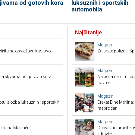
ljivama od gotovih kora
luksuznih i sportskih
automobila
Najčitanije
Magazin
 Ništa ne osvježava kao ovo
Za prste polizati: S
Magazin
u sa šljivama od gotovih kora
Najbolja namirnica 
povrće
Magazin
tu izložba luksuznih i sportskih
Efekat Dine Merlina: 
rasprodan
Magazin
zilu na Manjači
Obavezno uradite ovo 
zdravlje