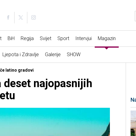
t
BiH
Regija
Svijet
Sport
Intervjui
Magazin
Ljepota i Zdravlje
Galerije
SHOW
če latino gradovi
a deset najopasnijih
jetu
Na