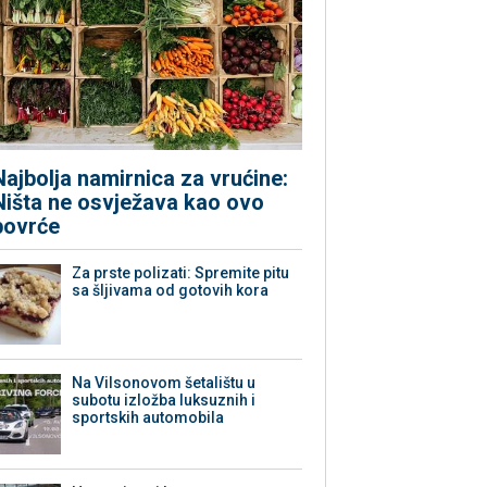
Najbolja namirnica za vrućine:
Ništa ne osvježava kao ovo
povrće
Za prste polizati: Spremite pitu
sa šljivama od gotovih kora
Na Vilsonovom šetalištu u
subotu izložba luksuznih i
sportskih automobila