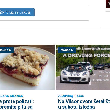
Pridruži se diskusiji
MAGAZIN
MAGAZIN
usna slastica
A Driving Force
a prste polizati:
Na Vilsonovom šetališt
premite pitu sa
u subotu izložba