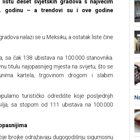
e listu deset svjetskih gradova s najvećim
. godinu – a trendovi su i ove godine
gradova nalazi se u Meksiku, a ostatak liste čine
na, sa čak 138 ubistava na 100.000 stanovnika.
u titulu najopasnijeg mjesta na svijetu, što se
unima kartela, trgovinom drogom i slabim
ularno turističko odredište koje posljednjih
Na
asilja, sa stopom od 111 ubistava na 100.000
opasnijima
, čije brojke odražavaju dugogodišnju sigurnosnu