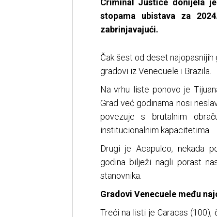
Criminal Justice donijela j
stopama ubistava za 2024
zabrinjavajući.
Čak šest od deset najopasnijih 
gradovi iz Venecuele i Brazila.
Na vrhu liste ponovo je Tijua
Grad već godinama nosi neslavn
povezuje s brutalnim obrač
institucionalnim kapacitetima.
Drugi je Acapulco, nekada pop
godina bilježi nagli porast n
stanovnika.
Gradovi Venecuele među naj
Treći na listi je Caracas (100)