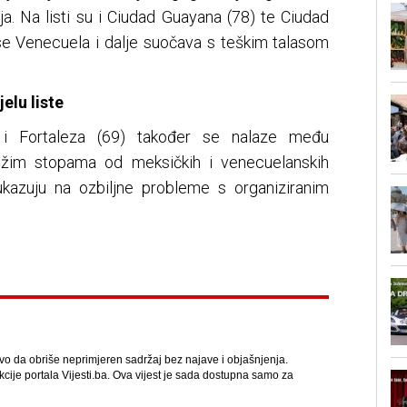
cija. Na listi su i Ciudad Guayana (78) te Ciudad
 se Venecuela i dalje suočava s teškim talasom
elu liste
) i Fortaleza (69) također se nalaze među
nižim stopama od meksičkih i venecuelanskih
 ukazuju na ozbiljne probleme s organiziranim
avo da obriše neprimjeren sadržaj bez najave i objašnjenja.
kcije portala Vijesti.ba. Ova vijest je sada dostupna samo za