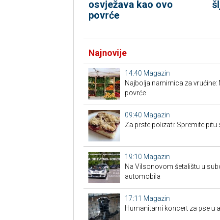
osvježava kao ovo
š
povrće
Najnovije
14:40
Magazin
Najbolja namirnica za vrućine:
povrće
09:40
Magazin
Za prste polizati: Spremite pit
19:10
Magazin
Na Vilsonovom šetalištu u subo
automobila
17:11
Magazin
Humanitarni koncert za pse u a