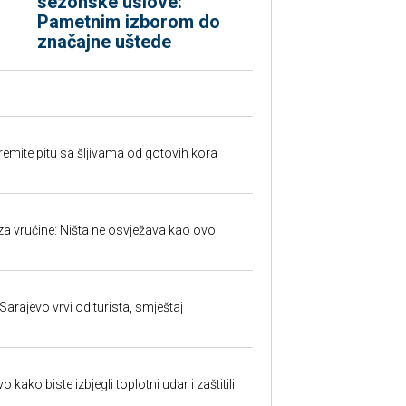
sezonske uslove:
Pametnim izborom do
značajne uštede
premite pitu sa šljivama od gotovih kora
za vrućine: Ništa ne osvježava kao ovo
Sarajevo vrvi od turista, smještaj
kako biste izbjegli toplotni udar i zaštitili