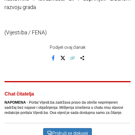
razvoju grada.
(Vijesti.ba / FENA)
Podijeli ovaj članak
Facebook
X
Kopiraj link
Više
Chat čitatelja
NAPOMENA
- Portal Vijesti.ba zadržava pravo da obriše neprimjeren
sadržaj bez najave i objašnjenja. Mišljenja iznešena u chatu nisu stavovi
redakcije portala Vijesti.ba. Ova vijest je sada dostupna samo za čitanje.
Pridruži se diskusiji