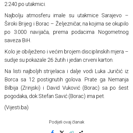
2.240 po utakmici.
Najbolju atmosferu imale su utakmice Sarajevo –
Široki Brijeg i Borac – Željezničar, na kojima se okupilo
po 3.000 navijača, prema podacima Nogometnog
saveza BiH.
Kolo je obilježeno i većim brojem disciplinskih mjera –
sudije su pokazale 26 žutih i jedan crveni karton.
Na listi najboljih strijelaca i dalje vodi Luka Juričić iz
Borca sa 12 postignutih golova. Prate ga Nemanja
Bilbija (Zrinjski) i David Vuković (Borac) sa po šest
pogodaka, dok Stefan Savić (Borac) ima pet.
(Vijesti.ba)
Podijeli ovaj članak