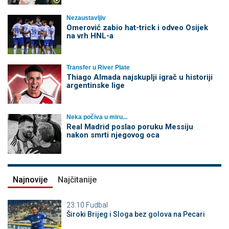
Nezaustavljiv
Omerović zabio hat-trick i odveo Osijek
na vrh HNL-a
Transfer u River Plate
Thiago Almada najskuplji igrač u historiji
argentinske lige
Neka počiva u miru...
Real Madrid poslao poruku Messiju
nakon smrti njegovog oca
Najnovije
Najčitanije
23:10
Fudbal
Široki Brijeg i Sloga bez golova na Pecari