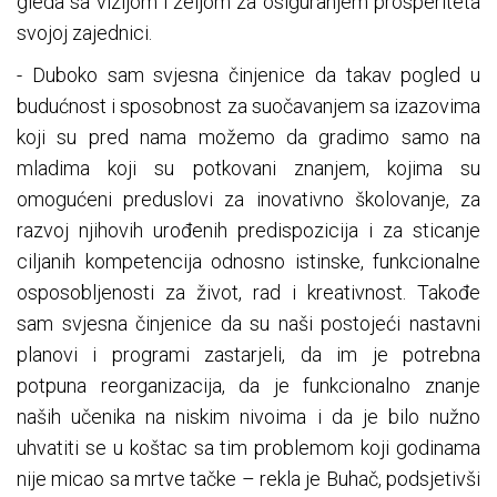
gleda sa vizijom i željom za osiguranjem prosperiteta
svojoj zajednici.
- Duboko sam svjesna činjenice da takav pogled u
budućnost i sposobnost za suočavanjem sa izazovima
koji su pred nama možemo da gradimo samo na
mladima koji su potkovani znanjem, kojima su
omogućeni preduslovi za inovativno školovanje, za
razvoj njihovih urođenih predispozicija i za sticanje
ciljanih kompetencija odnosno istinske, funkcionalne
osposobljenosti za život, rad i kreativnost. Takođe
sam svjesna činjenice da su naši postojeći nastavni
planovi i programi zastarjeli, da im je potrebna
potpuna reorganizacija, da je funkcionalno znanje
naših učenika na niskim nivoima i da je bilo nužno
uhvatiti se u koštac sa tim problemom koji godinama
nije micao sa mrtve tačke – rekla je Buhač, podsjetivši