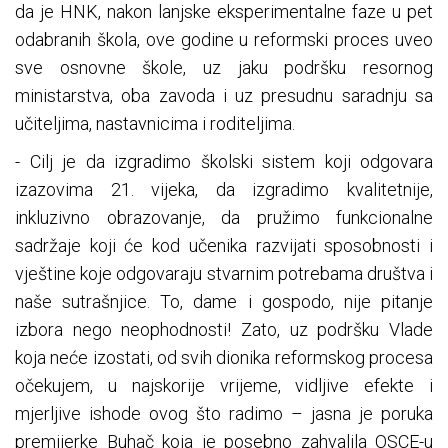
da je HNK, nakon lanjske eksperimentalne faze u pet
odabranih škola, ove godine u reformski proces uveo
sve osnovne škole, uz jaku podršku resornog
ministarstva, oba zavoda i uz presudnu saradnju sa
učiteljima, nastavnicima i roditeljima.
- Cilj je da izgradimo školski sistem koji odgovara
izazovima 21. vijeka, da izgradimo kvalitetnije,
inkluzivno obrazovanje, da pružimo funkcionalne
sadržaje koji će kod učenika razvijati sposobnosti i
vještine koje odgovaraju stvarnim potrebama društva i
naše sutrašnjice. To, dame i gospodo, nije pitanje
izbora nego neophodnosti! Zato, uz podršku Vlade
koja neće izostati, od svih dionika reformskog procesa
očekujem, u najskorije vrijeme, vidljive efekte i
mjerljive ishode ovog što radimo – jasna je poruka
premijerke Buhač koja je posebno zahvalila OSCE-u