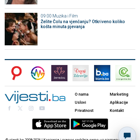
09:00
Muzika i Film
Želite Čolu na vjenčanju? Otkriveno koliko
košta minuta pjevanja
O nama
Marketing
Uslovi
Aplikacije
Privatnost
Kontakt
© vijesti.ba 2008-2026 | Kopiranje i prenos sadržaja samo uz pismenu dozvolu.