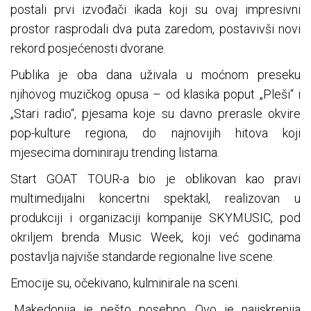
postali prvi izvođači ikada koji su ovaj impresivni
prostor rasprodali dva puta zaredom, postavivši novi
rekord posjećenosti dvorane.
Publika je oba dana uživala u moćnom preseku
njihovog muzičkog opusa – od klasika poput „Pleši“ i
„Stari radio“, pjesama koje su davno prerasle okvire
pop-kulture regiona, do najnovijih hitova koji
mjesecima dominiraju trending listama.
Start GOAT TOUR-a bio je oblikovan kao pravi
multimedijalni koncertni spektakl, realizovan u
produkciji i organizaciji kompanije SKYMUSIC, pod
okriljem brenda Music Week, koji već godinama
postavlja najviše standarde regionalne live scene.
Emocije su, očekivano, kulminirale na sceni.
„Makedonija je nešto posebno. Ovo je najiskrenija