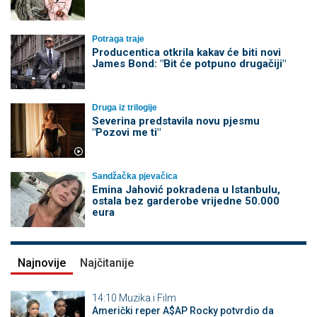
Potraga traje
Producentica otkrila kakav će biti novi
James Bond: "Bit će potpuno drugačiji"
Druga iz trilogije
Severina predstavila novu pjesmu
"Pozovi me ti"
Sandžačka pjevačica
Emina Jahović pokradena u Istanbulu,
ostala bez garderobe vrijedne 50.000
eura
Najnovije
Najčitanije
14:10
Muzika i Film
Američki reper A$AP Rocky potvrdio da