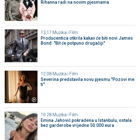
Rihanna radi na novim pjesmama
13:17
Muzika i Film
Producentica otkrila kakav će biti novi James
Bond: "Bit će potpuno drugačiji"
12:08
Muzika i Film
Severina predstavila novu pjesmu "Pozovi me
ti"
10:28
Muzika i Film
Emina Jahović pokradena u Istanbulu, ostala
bez garderobe vrijedne 50.000 eura