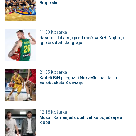
Bugarsku
11:30
Košarka
Rasulo u Litvaniji pred meč sa BiH: Najbolji
igrači odbili da igraju
21:35
Košarka
Kadeti BiH pregazili Norvešku na startu
Eurobasketa B divizije
12:18
Košarka
Musa i Kamenjaš dobili veliko pojačanje u
klubu