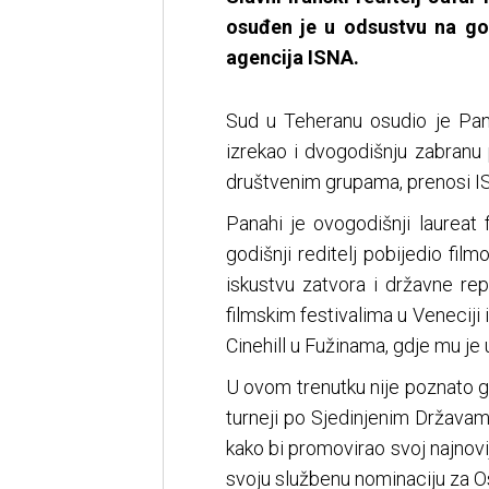
osuđen je u odsustvu na god
agencija ISNA.
Sud u Teheranu osudio je Pana
izrekao i dvogodišnju zabranu p
društvenim grupama, prenosi I
Panahi je ovogodišnji laureat 
godišnji reditelj pobijedio fi
iskustvu zatvora i državne repr
filmskim festivalima u Veneciji 
Cinehill u Fužinama, gdje mu je
U ovom trenutku nije poznato g
turneji po Sjedinjenim Državam
kako bi promovirao svoj najnovij
svoju službenu nominaciju za O