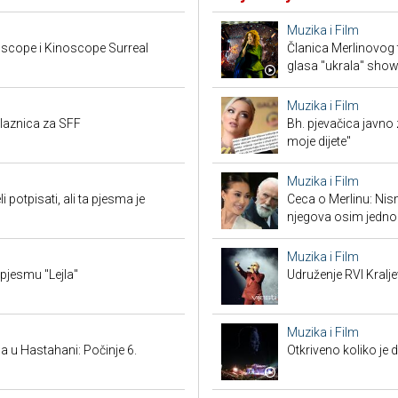
Muzika i Film
scope i Kinoscope Surreal
Članica Merlinovog 
glasa "ukrala" sho
Muzika i Film
ulaznica za SFF
Bh. pjevačica javno z
moje dijete"
Muzika i Film
potpisati, ali ta pjesma je
Ceca o Merlinu: Nism
njegova osim jedno
Muzika i Film
 pjesmu "Lejla"
Udruženje RVI Kralj
Muzika i Film
 u Hastahani: Počinje 6.
Otkriveno koliko je 