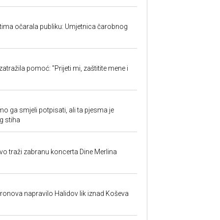
tima očarala publiku: Umjetnica čarobnog
w
atražila pomoć: "Prijeti mi, zaštitite mene i
o ga smjeli potpisati, ali ta pjesma je
g stiha
evo traži zabranu koncerta Dine Merlina
dronova napravilo Halidov lik iznad Koševa