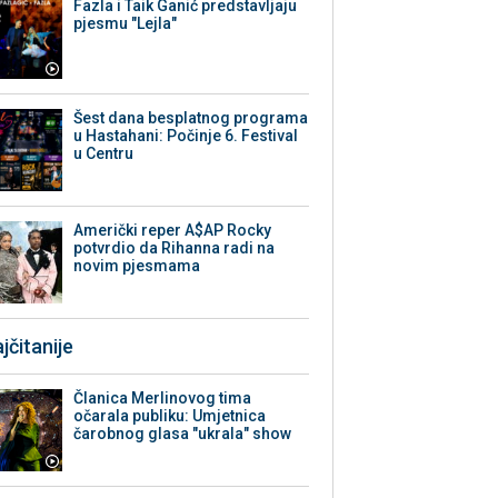
Fazla i Taik Ganić predstavljaju
pjesmu "Lejla"
Šest dana besplatnog programa
u Hastahani: Počinje 6. Festival
u Centru
Američki reper A$AP Rocky
potvrdio da Rihanna radi na
novim pjesmama
jčitanije
Članica Merlinovog tima
očarala publiku: Umjetnica
čarobnog glasa "ukrala" show