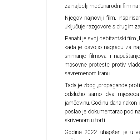
za najbolji međunarodni film na 
Njegov najnoviji film, inspiris
uključuje razgovore s drugim za
Panahi je svoj debitantski film 
kada je osvojio nagradu za naj
snimanje filmova i napuštanj
masovne proteste protiv vlade i
savremenom Iranu.
Tada je zbog „propagande protiv
odslužio samo dva mjeseca 
jamčevinu. Godinu dana nakon 
poslao je dokumentarac pod na
skrivenom u torti.
Godine 2022. uhapšen je u vez