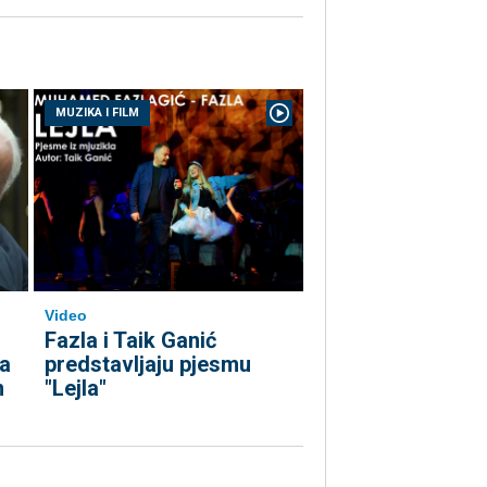
MUZIKA I FILM
Video
Fazla i Taik Ganić
predstavljaju pjesmu
ta
"Lejla"
m