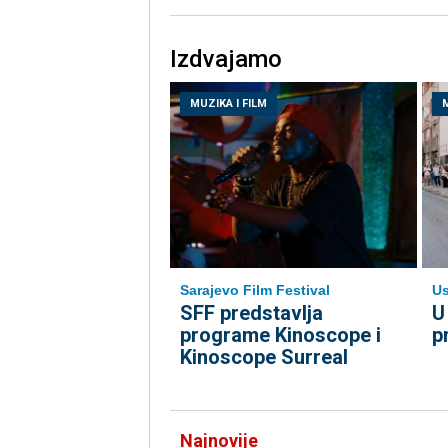
Izdvajamo
MUZIKA I FILM
M
Sarajevo Film Festival
Us
SFF predstavlja
U
programe Kinoscope i
p
Kinoscope Surreal
Najnovije