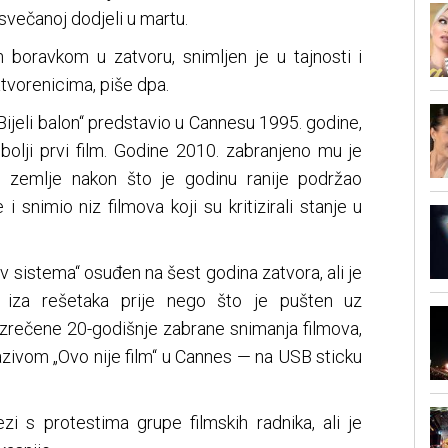
svečanoj dodjeli u martu.
an boravkom u zatvoru, snimljen je u tajnosti i
tvorenicima, piše dpa.
„Bijeli balon“ predstavio u Cannesu 1995. godine,
bolji prvi film. Godine 2010. zabranjeno mu je
e zemlje nakon što je godinu ranije podržao
 snimio niz filmova koji su kritizirali stanje u
 sistema“ osuđen na šest godina zatvora, ali je
iza rešetaka prije nego što je pušten uz
izrečene 20-godišnje zabrane snimanja filmova,
zivom „Ovo nije film“ u Cannes — na USB sticku
i s protestima grupe filmskih radnika, ali je