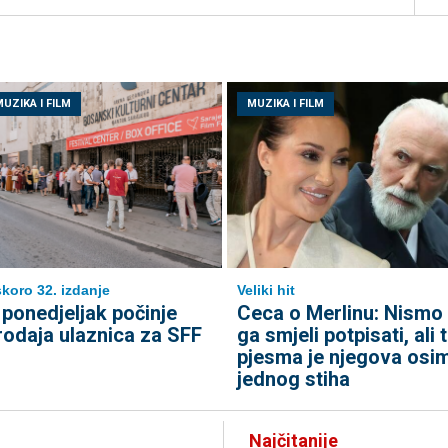
UZIKA I FILM
MUZIKA I FILM
koro 32. izdanje
Veliki hit
 ponedjeljak počinje
Ceca o Merlinu: Nismo
rodaja ulaznica za SFF
ga smjeli potpisati, ali 
pjesma je njegova osi
jednog stiha
Najčitanije