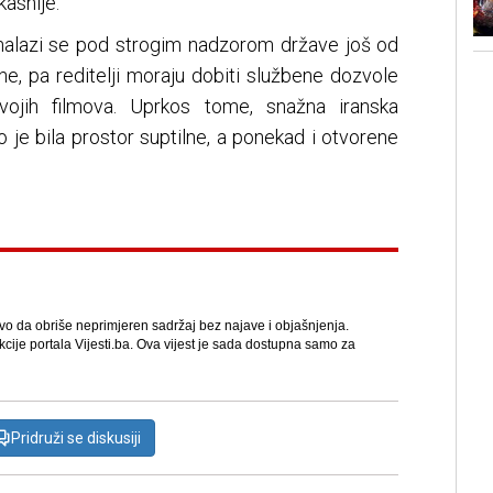
asnije.
or nalazi se pod strogim nadzorom države još od
ne, pa reditelji moraju dobiti službene dozvole
svojih filmova. Uprkos tome, snažna iranska
 je bila prostor suptilne, a ponekad i otvorene
avo da obriše neprimjeren sadržaj bez najave i objašnjenja.
kcije portala Vijesti.ba. Ova vijest je sada dostupna samo za
Pridruži se diskusiji