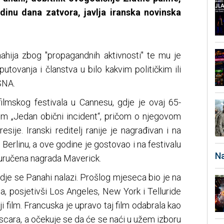
inu dana zatvora, javlja iranska novinska
hija zbog "propagandnih aktivnosti" te mu je
utovanja i članstva u bilo kakvim političkim ili
SNA.
filmskog festivala u Cannesu, gdje je ovaj 65-
lmom „Jedan obični incident“, pričom o njegovom
esije. Iranski reditelj ranije je nagrađivan i na
i Berlinu, a ove godine je gostovao i na festivalu
Na
 uručena nagrada Maverick.
dje se Panahi nalazi. Prošlog mjeseca bio je na
a, posjetivši Los Angeles, New York i Telluride
i film. Francuska je upravo taj film odabrala kao
scara, a očekuje se da će se naći u užem izboru