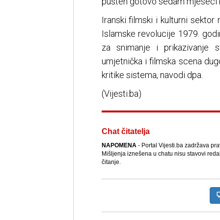
pušten gotovo sedam mjeseci k
Iranski filmski i kulturni sekt
Islamske revolucije 1979. godi
za snimanje i prikazivanje 
umjetnička i filmska scena dugo
kritike sistema, navodi dpa.
(Vijesti.ba)
Chat čitatelja
NAPOMENA
- Portal Vijesti.ba zadržava pr
Mišljenja iznešena u chatu nisu stavovi reda
čitanje.