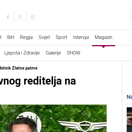
t
BiH
Regija
Svijet
Sport
Intervjui
Magazin
Ljepota i Zdravlje
Galerije
SHOW
obitnik Zlatne palme
vnog reditelja na
Na