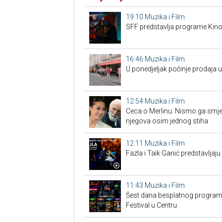
19:10
Muzika i Film
SFF predstavlja programe Kino
16:46
Muzika i Film
U ponedjeljak počinje prodaja 
12:54
Muzika i Film
Ceca o Merlinu: Nismo ga smjeli 
njegova osim jednog stiha
12:11
Muzika i Film
Fazla i Taik Ganić predstavljaju
11:43
Muzika i Film
Šest dana besplatnog programa
Festival u Centru