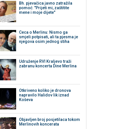
Bh. pjevačica javno zatražila
pomoć: "Prijeti mi, zaštitite
mene i moje dijete"
Ceca o Merlinu: Nismo ga
smjeli potpisati, ali ta pjesma je
njegova osim jednog stiha
Udruženje RVI Kraljevo traži
zabranu koncerta Dine Merlina
Otkriveno koliko je dronova
napravilo Halidov lik iznad
Koševa
Objavljen broj posjetilaca tokom
Merlinovih koncerata