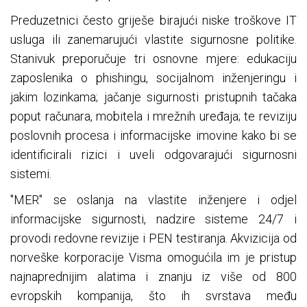
Preduzetnici često griješe birajući niske troškove IT
usluga ili zanemarujući vlastite sigurnosne politike.
Stanivuk preporučuje tri osnovne mjere: edukaciju
zaposlenika o phishingu, socijalnom inženjeringu i
jakim lozinkama; jačanje sigurnosti pristupnih tačaka
poput računara, mobitela i mrežnih uređaja; te reviziju
poslovnih procesa i informacijske imovine kako bi se
identificirali rizici i uveli odgovarajući sigurnosni
sistemi.
"MER" se oslanja na vlastite inženjere i odjel
informacijske sigurnosti, nadzire sisteme 24/7 i
provodi redovne revizije i PEN testiranja. Akvizicija od
norveške korporacije Visma omogućila im je pristup
najnaprednijim alatima i znanju iz više od 800
evropskih kompanija, što ih svrstava među