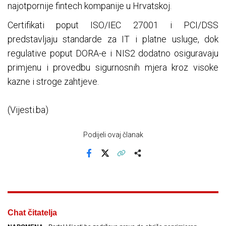
najotpornije fintech kompanije u Hrvatskoj.
Certifikati poput ISO/IEC 27001 i PCI/DSS
predstavljaju standarde za IT i platne usluge, dok
regulative poput DORA-e i NIS2 dodatno osiguravaju
primjenu i provedbu sigurnosnih mjera kroz visoke
kazne i stroge zahtjeve.
(Vijesti.ba)
Podijeli ovaj članak
Facebook
X
Kopiraj link
Više
Chat čitatelja