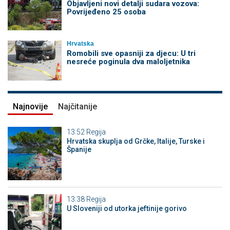
Objavljeni novi detalji sudara vozova:
Povrijeđeno 25 osoba
Hrvatska
Romobili sve opasniji za djecu: U tri
nesreće poginula dva maloljetnika
Najnovije
Najčitanije
13:52
Regija
Hrvatska skuplja od Grčke, Italije, Turske i
Španije
13:38
Regija
U Sloveniji od utorka jeftinije gorivo