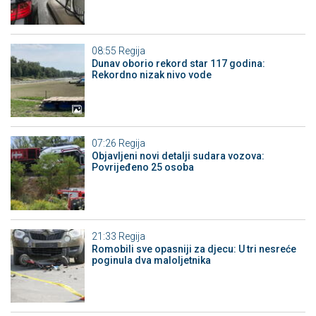
08:55
Regija
Dunav oborio rekord star 117 godina:
Rekordno nizak nivo vode
07:26
Regija
Objavljeni novi detalji sudara vozova:
Povrijeđeno 25 osoba
21:33
Regija
Romobili sve opasniji za djecu: U tri nesreće
poginula dva maloljetnika