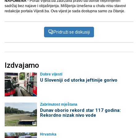
NAPOMENA
- Portal Vijesti.ba zadržava pravo da obriše neprimjeren
sadržaj bez najave i objašnjenja. Mišljenja iznešena u chatu nisu stavovi
redakcije portala Vijesti.ba. Ova vijest je sada dostupna samo za čitanje.
Pridruži se diskusiji
Izdvajamo
Dobre vijesti
U Sloveniji od utorka jeftinije gorivo
Zabrinutost mještana
Dunav oborio rekord star 117 godina:
Rekordno nizak nivo vode
Hrvatska