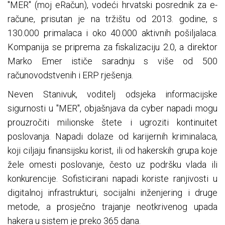
"MER" (moj eRačun), vodeći hrvatski posrednik za e-
račune, prisutan je na tržištu od 2013. godine, s
130.000 primalaca i oko 40.000 aktivnih pošiljalaca.
Kompanija se priprema za fiskalizaciju 2.0, a direktor
Marko Emer ističe saradnju s više od 500
računovodstvenih i ERP rješenja.
Neven Stanivuk, voditelj odsjeka informacijske
sigurnosti u "MER", objašnjava da cyber napadi mogu
prouzročiti milionske štete i ugroziti kontinuitet
poslovanja. Napadi dolaze od karijernih kriminalaca,
koji ciljaju finansijsku korist, ili od hakerskih grupa koje
žele omesti poslovanje, često uz podršku vlada ili
konkurencije. Sofisticirani napadi koriste ranjivosti u
digitalnoj infrastrukturi, socijalni inženjering i druge
metode, a prosječno trajanje neotkrivenog upada
hakera u sistem je preko 365 dana.