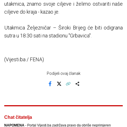
utakmica, znamo svoje ciljeve i želimo ostvariti naše
ciljeve do kraja - kazao je.
Utakmica Željezničar – Široki Brijeg će biti odigrana
sutra u 18.30 sati na stadionu "Grbavica".
(Vijesti.ba / FENA)
Podijeli ovaj članak
Facebook
X
Kopiraj link
Više
Chat čitatelja
NAPOMENA
- Portal Vijesti.ba zadržava pravo da obriše neprimjeren