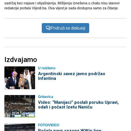
sadržaj bez najave i objašnjenja. Mišljenja iznešena u chatu nisu stavovi
redakcije portala Vijesti.ba. Ova vijest je sada dostupna samo za čitanje.
Pridruži se diskusiji
Izdvajamo
U reizboru
Argentinski savez javno podržao
Infantina
Grbavica
Video: “Manijaci” poslali poruku Upravi,
odali i počast Izetu Naniću
FOTO/VIDEO
Počela nova sezona WWin lige: