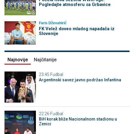
Pogledajte atmosferu sa Grbavice
Faris Dževahirić
FK Velež doveo mladog napadača iz
Slovenije
Najnovije
Najčitanije
23:45
Fudbal
Argentinski savez javno podržao Infantina
22:26
Fudbal
BiH korak bliže Nacionalnom stadionu u
Zenici