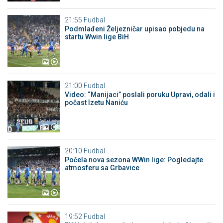
21:55
Fudbal
Podmlađeni Željezničar upisao pobjedu na
startu Wwin lige BiH
21:00
Fudbal
Video: “Manijaci” poslali poruku Upravi, odali i
počast Izetu Naniću
20:10
Fudbal
Počela nova sezona WWin lige: Pogledajte
atmosferu sa Grbavice
19:52
Fudbal