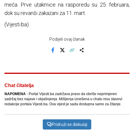
meča. Prve utakmice na rasporedu su 25. februara,
dok su revanši zakazani za 11. mart.
(Vijesti.ba)
Podijeli ovaj članak
Facebook
X
Kopiraj link
Više
Chat čitatelja
NAPOMENA
- Portal Vijesti.ba zadržava pravo da obriše neprimjeren
sadržaj bez najave i objašnjenja. Mišljenja iznešena u chatu nisu stavovi
redakcije portala Vijesti.ba. Ova vijest je sada dostupna samo za čitanje.
Pridruži se diskusiji