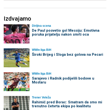
Izdvajamo
Dirljiva scena
De Paul posvetio gol Messiju: Emotivna
poruka prijatelju nakon smrti oca
WWin liga BiH
Široki Brijeg i Sloga bez golova na Pecari
WWin liga BiH
Sarajevo i Radnik podijelili bodove u
Mostaru
Trener Veleža
Rahimić pred Borac: Smatram da smo mi
trenutno četvrta ekipa po kvalitetu