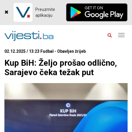
Preuzmite
aplikaciju
Toggl
navig
02.12.2025 / 13:23 Fudbal - Obavljen žrijeb
Kup BiH: Željo prošao odlično,
Sarajevo čeka težak put