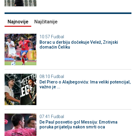
Najnovije
Najčitanije
10:57
Fudbal
Borac u derbiju dočekuje Velež, Zrinjski
domaćin Čeliku
08:10
Fudbal
Del Piero o Alajbegoviću: Ima veliki potencijal,
važno je ...
07:41
Fudbal
De Paul posvetio gol Messiju: Emotivna
poruka prijatelju nakon smrti oca