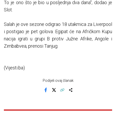
To je ono što je bio u posljednja dva dana", dodao je
Slot.
Salah je ove sezone odigrao 18 utakmica za Liverpool
i postigao je pet golova. Egipat će na Afričkom Kupu
nacija igrati u grupi B protiv Južne Afrike, Angole i
Zimbabvea, prenosi Tanjug.
(Vijesti.ba)
Podijeli ovaj članak
Facebook
X
Kopiraj link
Više