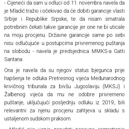
- Cijeneći da sam u odluci od 11. novembra navela da
je Mladić tražio i očekivao da će dobiti garancije vlasti
Srbije i Republike Srpske, te da nisam smatrala
potrebnim čekati takve garancije jer one ne bi uticale
na moju procjenu. Državne garancije same po sebi
nisu odlučujuće u postupcima privremenog puštanja
na slobodu - navela je predsjednica MMKS-a Gatti
Santana.
Ona je navela da su njegov status bjegunca prije
hapšenja te odluka Pretresnog vijeća Međunarodnog
krivičnog tribunala za bivšu Jugoslaviju (MKSJ) i
Žalbenog vijeća da mu ne odobre privremeno
puštanje, uključujući posljednju odluku iz 2019., bili
relevantni za njenu procjenu zahtjeva u skladu s
ustaljenom sudskom praksom.