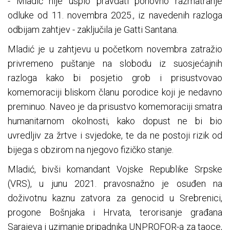
- Mladić nije uspio pravdati ponovno razmatranje
odluke od 11. novembra 2025., iz navedenih razloga
odbijam zahtjev - zaključila je Gatti Santana.
Mladić je u zahtjevu u početkom novembra zatražio
privremeno puštanje na slobodu iz suosjećajnih
razloga kako bi posjetio grob i prisustvovao
komemoraciji bliskom članu porodice koji je nedavno
preminuo. Naveo je da prisustvo komemoraciji smatra
humanitarnom okolnosti, kako dopust ne bi bio
uvredljiv za žrtve i svjedoke, te da ne postoji rizik od
bijega s obzirom na njegovo fizičko stanje.
Mladić, bivši komandant Vojske Republike Srpske
(VRS), u junu 2021. pravosnažno je osuđen na
doživotnu kaznu zatvora za genocid u Srebrenici,
progone Bošnjaka i Hrvata, terorisanje građana
Sarajeva i uzimanje pripadnika UNPROFOR-a za taoce,