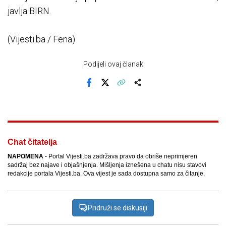
javlja BIRN.
(Vijesti.ba / Fena)
Podijeli ovaj članak
Facebook
X
Kopiraj link
Više
Chat čitatelja
NAPOMENA
- Portal Vijesti.ba zadržava pravo da obriše neprimjeren
sadržaj bez najave i objašnjenja. Mišljenja iznešena u chatu nisu stavovi
redakcije portala Vijesti.ba. Ova vijest je sada dostupna samo za čitanje.
Pridruži se diskusiji