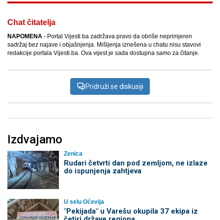
Chat čitatelja
NAPOMENA
- Portal Vijesti.ba zadržava pravo da obriše neprimjeren
sadržaj bez najave i objašnjenja. Mišljenja iznešena u chatu nisu stavovi
redakcije portala Vijesti.ba. Ova vijest je sada dostupna samo za čitanje.
Pridruži se diskusiji
Izdvajamo
Zenica
Rudari četvrti dan pod zemljom, ne izlaze
do ispunjenja zahtjeva
U selu Oćevija
"Pekijada" u Varešu okupila 37 ekipa iz
četiri države regiona