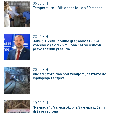
06:00
BiH
Temperature u BiH danas idu do 39 stepeni
23:51
BiH
Jakšić: U četiri godine građanima USK-a
vraćeno više od 25 miliona KM po osnovu
pravosnažnih presuda
20:00
BiH
Rudari četvrti dan pod zemljom, ne izlaze do
ispunjenja zahtjeva
19:01
BiH
"Pekijada" u Varešu okupila 37 ekipa iz četiri
države regiona