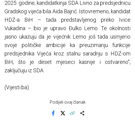
2025. godine, kandidatkinja SDA Livno za predsjednicu
Gradskog vijeća bila Aida Bajrić. Istovremeno, kandidat
HDZ-a BiH – tada predstavljenog preko Ivice
Vukadina – bio je upravo Đulko Lemo. Te okolnosti
jasno ukazuju da je vijećnik Lemo još tada usmjerio
svoje političke ambicije ka preuzimanju funkcije
predsjednika Vijeća kroz stalnu saradnju s HDZ-om
BiH, što je deset mjeseci kasnije i ostvareno",
zaključuju iz SDA.
(Vijesti.ba)
Podijeli ovaj članak
Facebook
X
Kopiraj link
Više