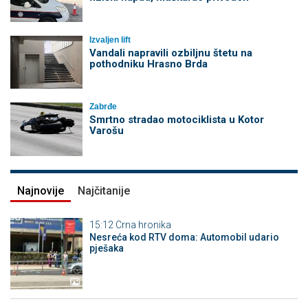
Izvaljen lift
Vandali napravili ozbiljnu štetu na
pothodniku Hrasno Brda
Zabrđe
Smrtno stradao motociklista u Kotor
Varošu
Najnovije
Najčitanije
15:12
Crna hronika
Nesreća kod RTV doma: Automobil udario
pješaka