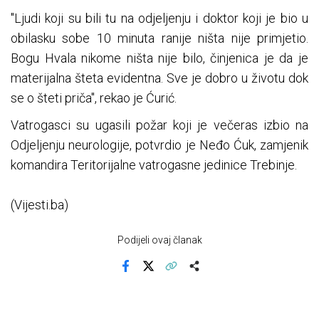
"Ljudi koji su bili tu na odjeljenju i doktor koji je bio u
obilasku sobe 10 minuta ranije ništa nije primjetio.
Bogu Hvala nikome ništa nije bilo, činjenica je da je
materijalna šteta evidentna. Sve je dobro u životu dok
se o šteti priča", rekao je Ćurić.
Vatrogasci su ugasili požar koji je večeras izbio na
Od‌jeljenju neurologije, potvrdio je Neđo Ćuk, zamjenik
komandira Teritorijalne vatrogasne jedinice Trebinje.
(Vijesti.ba)
Podijeli ovaj članak
Facebook
X
Kopiraj link
Više