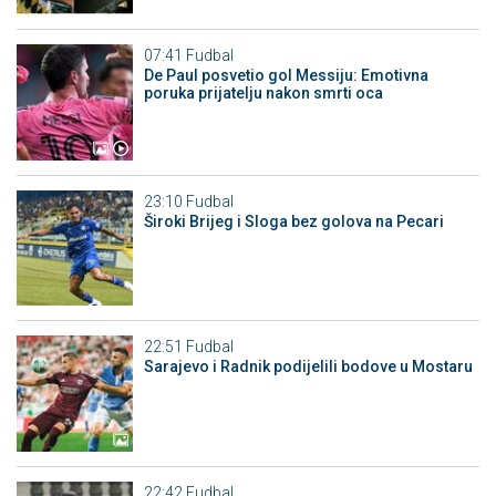
07:41
Fudbal
De Paul posvetio gol Messiju: Emotivna
poruka prijatelju nakon smrti oca
23:10
Fudbal
Široki Brijeg i Sloga bez golova na Pecari
22:51
Fudbal
Sarajevo i Radnik podijelili bodove u Mostaru
22:42
Fudbal