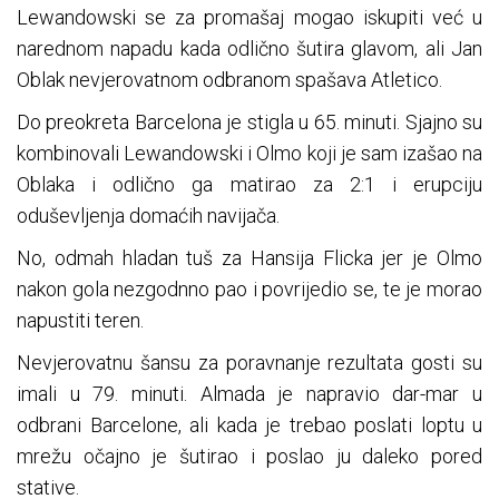
Lewandowski se za promašaj mogao iskupiti već u
narednom napadu kada odlično šutira glavom, ali Jan
Oblak nevjerovatnom odbranom spašava Atletico.
Do preokreta Barcelona je stigla u 65. minuti. Sjajno su
kombinovali Lewandowski i Olmo koji je sam izašao na
Oblaka i odlično ga matirao za 2:1 i erupciju
oduševljenja domaćih navijača.
No, odmah hladan tuš za Hansija Flicka jer je Olmo
nakon gola nezgodnno pao i povrijedio se, te je morao
napustiti teren.
Nevjerovatnu šansu za poravnanje rezultata gosti su
imali u 79. minuti. Almada je napravio dar-mar u
odbrani Barcelone, ali kada je trebao poslati loptu u
mrežu očajno je šutirao i poslao ju daleko pored
stative.