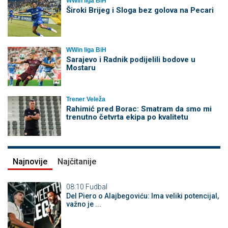
WWin liga BiH
Široki Brijeg i Sloga bez golova na Pecari
WWin liga BiH
Sarajevo i Radnik podijelili bodove u
Mostaru
Trener Veleža
Rahimić pred Borac: Smatram da smo mi
trenutno četvrta ekipa po kvalitetu
Najnovije
Najčitanije
08:10
Fudbal
Del Piero o Alajbegoviću: Ima veliki potencijal,
važno je ...