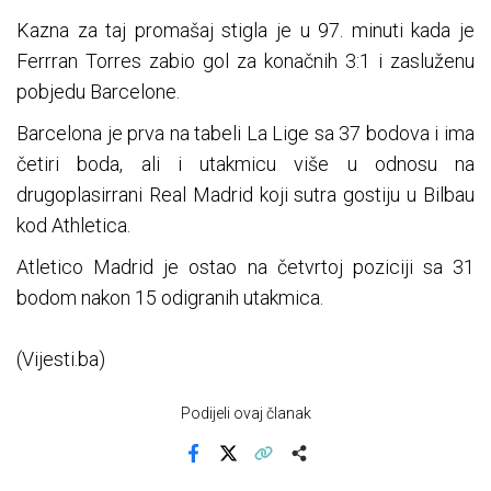
Kazna za taj promašaj stigla je u 97. minuti kada je
Ferrran Torres zabio gol za konačnih 3:1 i zasluženu
pobjedu Barcelone.
Barcelona je prva na tabeli La Lige sa 37 bodova i ima
četiri boda, ali i utakmicu više u odnosu na
drugoplasirrani Real Madrid koji sutra gostiju u Bilbau
kod Athletica.
Atletico Madrid je ostao na četvrtoj poziciji sa 31
bodom nakon 15 odigranih utakmica.
(Vijesti.ba)
Podijeli ovaj članak
Facebook
X
Kopiraj link
Više