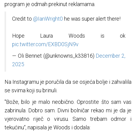
program je odmah prekinut reklamama.
Credit to
@IanWright0
he was super alert there!
Hope Laura Woods is ok
pic.twitter.com/EXBD0SjN9v
— Oli Bennet (@unknowns_k33816)
December 2,
2025
Na Instagramu je poručila da se osjeća bolje i zahvalila
se svima koji su brinuli.
"Bože, bilo je malo neobično. Oprostite što sam vas
zabrinula. Dobro sam. Divni bolničar rekao mi je da je
vjerovatno riječ o virusu. Samo trebam odmor i
tekućinu“, napisala je Woods i dodala: