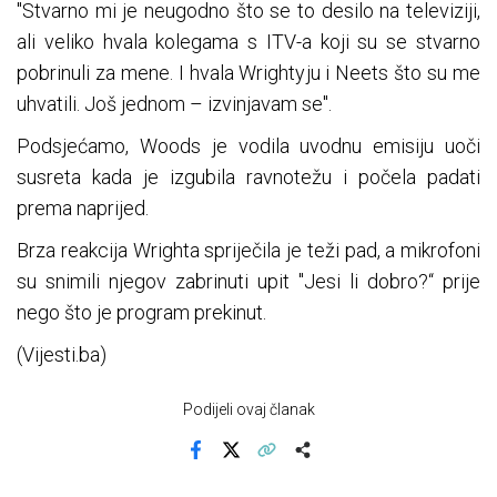
"Stvarno mi je neugodno što se to desilo na televiziji,
ali veliko hvala kolegama s ITV-a koji su se stvarno
pobrinuli za mene. I hvala Wrightyju i Neets što su me
uhvatili. Još jednom – izvinjavam se".
Podsjećamo, Woods je vodila uvodnu emisiju uoči
susreta kada je izgubila ravnotežu i počela padati
prema naprijed.
Brza reakcija Wrighta spriječila je teži pad, a mikrofoni
su snimili njegov zabrinuti upit "Jesi li dobro?“ prije
nego što je program prekinut.
(Vijesti.ba)
Podijeli ovaj članak
Facebook
X
Kopiraj link
Više