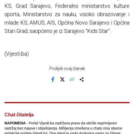
KS, Grad Sarajevo, Federalno ministarstvo kulture
sporta, Ministarstvo za nauku, visoko obrazovanje i
mlade KS, AMUS, AIS, Općina Novo Sarajevo i Općina
Stari Grad, saopćeno je iz Sarajevo “Kids Star”.
(Vijesti.ba)
Podijeli ovaj članak
Facebook
X
Kopiraj link
Više
Chat čitatelja
NAPOMENA
- Portal Vijesti.ba zadržava pravo da obriše neprimjeren
sadržaj bez najave i objašnjenja. Mišljenja iznešena u chatu nisu stavovi
redakcije portala Vijesti.ba. Ova vijest je sada dostupna samo za čitanje.