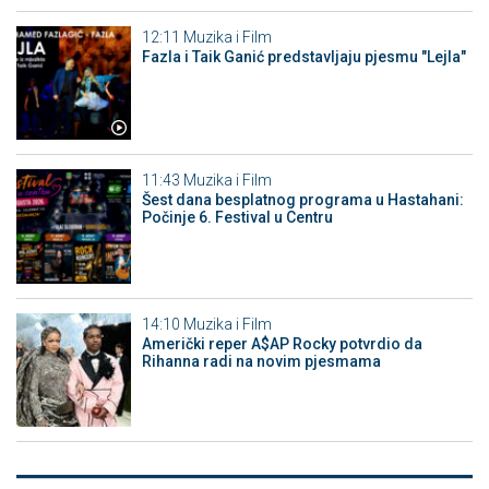
12:11
Muzika i Film
Fazla i Taik Ganić predstavljaju pjesmu "Lejla"
11:43
Muzika i Film
Šest dana besplatnog programa u Hastahani:
Počinje 6. Festival u Centru
14:10
Muzika i Film
Američki reper A$AP Rocky potvrdio da
Rihanna radi na novim pjesmama