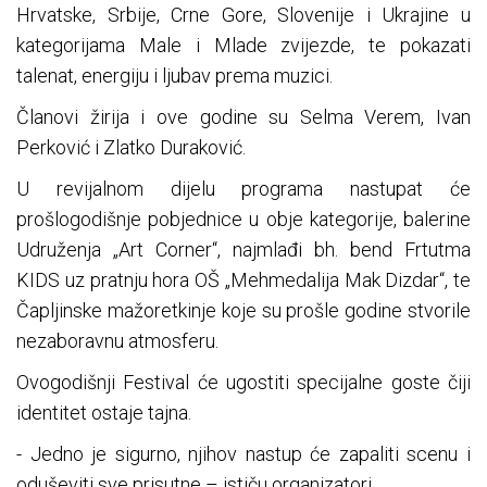
Hrvatske, Srbije, Crne Gore, Slovenije i Ukrajine u
kategorijama Male i Mlade zvijezde, te pokazati
talenat, energiju i ljubav prema muzici.
Članovi žirija i ove godine su Selma Verem, Ivan
Perković i Zlatko Duraković.
U revijalnom dijelu programa nastupat će
prošlogodišnje pobjednice u obje kategorije, balerine
Udruženja „Art Corner“, najmlađi bh. bend Frtutma
KIDS uz pratnju hora OŠ „Mehmedalija Mak Dizdar“, te
Čapljinske mažoretkinje koje su prošle godine stvorile
nezaboravnu atmosferu.
Ovogodišnji Festival će ugostiti specijalne goste čiji
identitet ostaje tajna.
- Jedno je sigurno, njihov nastup će zapaliti scenu i
oduševiti sve prisutne – ističu organizatori.