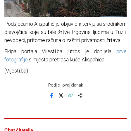
Podsjećamo Alispahić je objavio intervju sa srodnikom
djevojčica koje su bile žrtve trgovine ljudima u Tuzli,
nevodeći, pritome računa o zaštiti privatnosti žrtava.
Ekipa portala Vijesti.ba jutros je donijela
prve
fotografije
s mjesta pretresa kuće Alispahića.
(Vijesti.ba)
Podijeli ovaj članak
Facebook
X
Kopiraj link
Više
Chat čitatelja