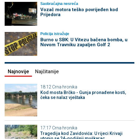
Saobraćajna nesreća
Vozač motora teško povrijeđen kod
Prijedora
Policija istražuje
Burno u SBK: U Vitezu bačena bomba, u
Novom Travniku zapaljen Golf 2
Najnovije
Najčitanije
18:12
Crna hronika
Kod mosta Brčko - Gunja pronađene kosti,
čeka se nalaz vještaka
17:17
Crna hronika
Tragedija kod Zavidovića: U rijeci Krivaji
utopio se 24-godišnji muškarac