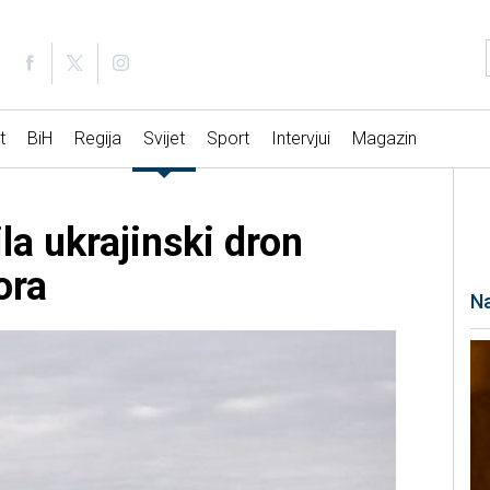
t
BiH
Regija
Svijet
Sport
Intervjui
Magazin
la ukrajinski dron
ora
Na