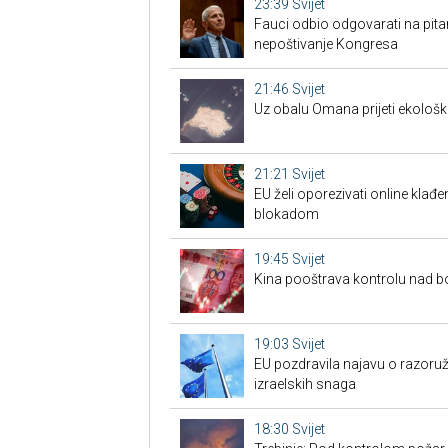
23:39
Svijet
Fauci odbio odgovarati na pita
nepoštivanje Kongresa
21:46
Svijet
Uz obalu Omana prijeti ekološk
21:21
Svijet
EU želi oporezivati online klađen
blokadom
19:45
Svijet
Kina pooštrava kontrolu nad 
19:03
Svijet
EU pozdravila najavu o razoru
izraelskih snaga
18:30
Svijet