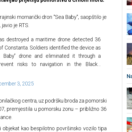
krajinski mornarički dron "Sea Baby", saopštilo je
javio je RTS.
 has destroyed a maritime drone detected 36
of Constanta. Soldiers identified the device as
a Baby” drone and eliminated it through a
revent risks to navigation in the Black…
Na
ember 3, 2025
onilačkog centra, uz podršku broda za pomorski
7, premjestila u pomorsku zonu – približno 36
tance.
ći objekat kao bespilotno površinsko vozilo tipa