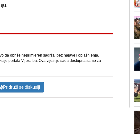
ju.
avo da obriše neprimjeren sadržaj bez najave i objašnjenja.
kcije portala Vijesti.ba. Ova vijest je sada dostupna samo za
Pridruži se diskusiji