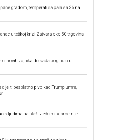
rpane gradom, temperatura pala sa 36 na
anac u teškoj krizi: Zatvara oko 50 trgovina
 je njihovih vojnika do sada poginulo u
e dijeliti besplatno pivo kad Trump umre,
or
ao s ljudima na plaži: Jednim udarcem je