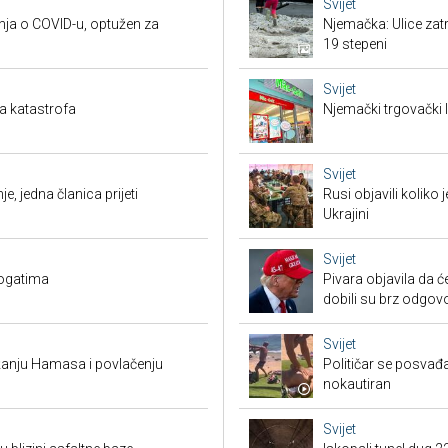
Svijet
nja o COVID-u, optužen za
Njemačka: Ulice zat
19 stepeni
Svijet
a katastrofa
Njemački trgovački l
Svijet
je, jedna članica prijeti
Rusi objavili koliko
Ukrajini
Svijet
bogatima
Pivara objavila da ć
dobili su brz odgov
Svijet
žanju Hamasa i povlačenju
Političar se posvađ
nokautiran
Svijet