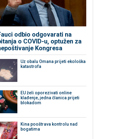
Fauci odbio odgovarati na
pitanja o COVID-u, optužen za
nepoštivanje Kongresa
Uz obalu Omana prijeti ekološka
katastrofa
EU želi oporezivati online
klađenje, jedna članica prijeti
blokadom
Kina pooštrava kontrolu nad
bogatima