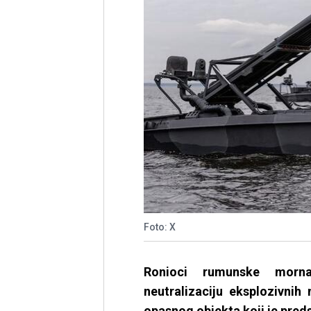
Foto: X
Ronioci rumunske mornar
neutralizaciju eksplozivnih
opasnog objekta koji je pred