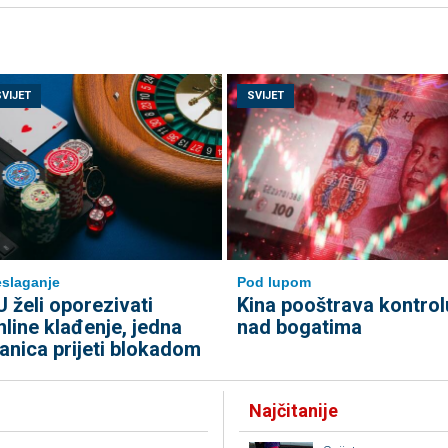
SVIJET
SVIJET
slaganje
Pod lupom
U želi oporezivati
Kina pooštrava kontrol
nline klađenje, jedna
nad bogatima
lanica prijeti blokadom
Najčitanije