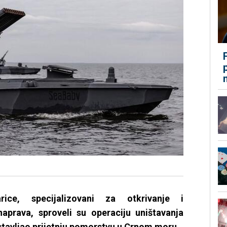
ice, specijalizovani za otkrivanje i
 naprava, sproveli su operaciju uništavanja
stavljao prijetnju pomorstvu u Crnom moru.