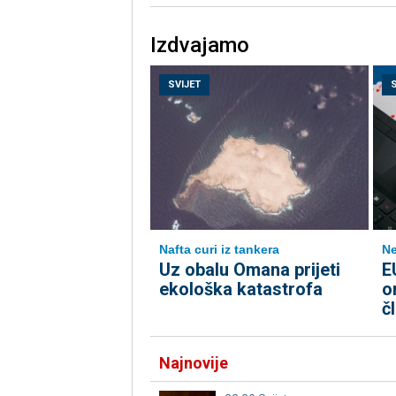
Izdvajamo
SVIJET
Nafta curi iz tankera
Ne
Uz obalu Omana prijeti
E
ekološka katastrofa
o
č
Najnovije