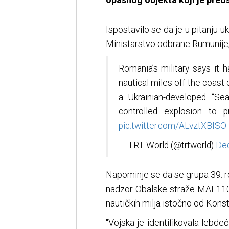
Ispostavilo se da je u pitanju u
Ministarstvo odbrane Rumunije, 
Romania’s military says it
nautical miles off the coast 
a Ukrainian-developed “Se
controlled explosion to p
pic.twitter.com/ALvztXBISO
— TRT World (@trtworld)
Dec
Napominje se da se grupa 39. r
nadzor Obalske straže MAI 110
nautičkih milja istočno od Kons
"Vojska je identifikovala lebde