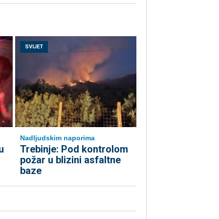
SVIJET
Nadljudskim naporima
u
Trebinje: Pod kontrolom
požar u blizini asfaltne
baze