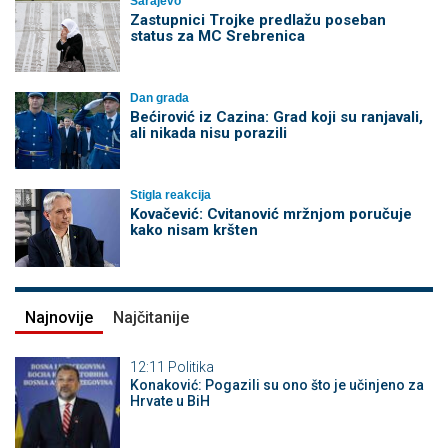
Sarajevo
Zastupnici Trojke predlažu poseban
status za MC Srebrenica
Dan grada
Bećirović iz Cazina: Grad koji su ranjavali,
ali nikada nisu porazili
Stigla reakcija
Kovačević: Cvitanović mržnjom poručuje
kako nisam kršten
Najnovije
Najčitanije
12:11
Politika
Konaković: Pogazili su ono što je učinjeno za
Hrvate u BiH