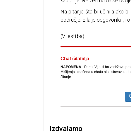
kao prije. Ne želimo da se ovdje 
Na pitanje šta bi učinila ako b
područje, Ella je odgovorila: „To 
(Vijesti.ba)
Chat čitatelja
NAPOMENA
- Portal Vijesti.ba zadržava pr
Mišljenja iznešena u chatu nisu stavovi reda
čitanje.
Izdvajamo