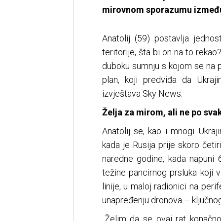
mirovnom sporazumu između 
Anatolij (59) postavlja jedno
teritorije, šta bi on na to rekao
duboku sumnju s kojom se na p
plan, koji predviđa da Ukraji
izvještava Sky News.
Želja za mirom, ali ne po sva
Anatolij se, kao i mnogi Ukraji
kada je Rusija prije skoro četir
naredne godine, kada napuni 
težine pancirnog prsluka koji 
linije, u maloj radionici na per
unapređenju dronova – ključnog 
„Želim da se ovaj rat konačno 