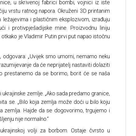
ice, u skrivenoj fabrici bombi, vojnici iz iste
čiju vrstu ratnog napora. Okruženi 3D printanim
 ležajevima i plastičnim eksplozivom, izrađuju
ći i protivpješadijske mine. Proizvodnu liniju
š otkako je Vladimir Putin prvi put napao istočnu
o, odgovara: „Uvijek smo umorni, nemamo neku
razumijevanje da će neprijatelj nastaviti dolaziti
o prestanemo da se borimo, borit će se naša
i ukrajinske zemlje. „Ako sada predamo granice,
ta se. „Bilo koja zemlja može doći u bilo koju
aša zemlja. Hajde da se dogovorimo, trgujemo i
ljenju nije normalno.“
krajinskoj volji za borbom. Ostaje čvrsto u