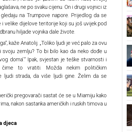
naglašava, ne po svaku cijenu. On i drugi vojnici iz
 gledaju na Trumpove napore. Prijedlog da se
i velike dijelove teritorije koji su još uvijek pod
dbranu hiljade vojnika dale živote.
, kaže Anatolij. „Toliko ljudi je već palo za ovu
svoju zemlju? To bi bilo kao da neko dođe u
vog doma’.“ Ipak, svjestan je teške stvarnosti i
čime to vratiti. Možda nekim političkim
ljudi strada, da više ljudi gine. Želim da se
erički pregovarači sastat će se u Miamiju kako
ima, nakon sastanka američkih i ruskih timova u
a djeca