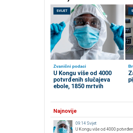
SVIJET
Zvanični podaci
Br
U Kongu više od 4000
Z
potvrđenih slučajeva
p
ebole, 1850 mrtvih
Najnovije
09:14
Svijet
U Kongu više od 4000 potvrđeni