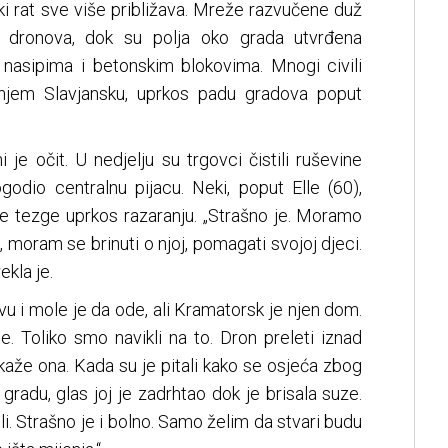
ki rat sve više približava. Mreže razvučene duž
d dronova, dok su polja oko grada utvrđena
nasipima i betonskim blokovima. Mnogi civili
ižnjem Slavjansku, uprkos padu gradova poput
i je očit. U nedjelju su trgovci čistili ruševine
ogodio centralnu pijacu. Neki, poput Elle (60),
oje tezge uprkos razaranju. „Strašno je. Moramo
, moram se brinuti o njoj, pomagati svojoj djeci.
kla je.
vu i mole je da ode, ali Kramatorsk je njen dom.
e. Toliko smo navikli na to. Dron preleti iznad
, kaže ona. Kada su je pitali kako se osjeća zbog
gradu, glas joj je zadrhtao dok je brisala suze.
oli. Strašno je i bolno. Samo želim da stvari budu