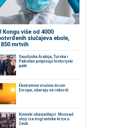
U Kongu više od 4000
potvrđenih slučajeva ebole,
1850 mrtvih
Saudijska Arabija, Turska i
Pakistan potpisuju historijski
pakt
Ekstremne vrućine širom
Evrope, obaraju se rekordi
Kineski obavještajci: Mossad
stoji iza migrantske krize u
Ceuti