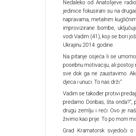
Nedaleko od Anatolijeve radion
jedinice fokusirani su na druga
napravama, metalnim kugličnim
improvizirane bombe, uključuju
vodi Vadim (41), koji se bori jo
Ukrajinu 2014. godine.
Na pitanje osjeća li se umorn
posebnu motivaciju, ali postoji 
sve dok ga ne zaustavimo. Ak
djeca i unuci. To nas drži.“
Vadim se također protivi predaj
predamo Donbas, šta onda?“, pi
drugu zemlju i reći: Ovo je n
živimo kao prije. To po mom miš
Grad Kramatorsk svjedoči o u