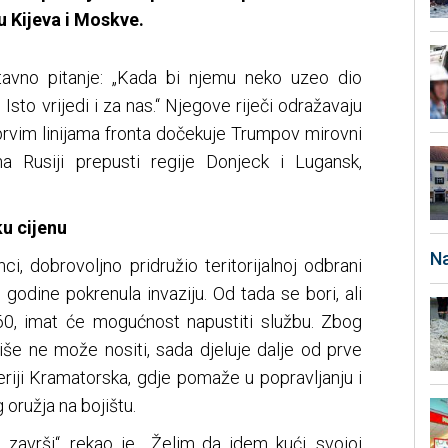
Kijeva i Moskve.
stavno pitanje: „Kada bi njemu neko uzeo dio
? Isto vrijedi i za nas.“ Njegove riječi odražavaju
rvim linijama fronta dočekuje Trumpov mirovni
na Rusiji prepusti regije Donjeck i Lugansk,
ku cijenu
Na
nci, dobrovoljno pridružio teritorijalnoj odbrani
i godine pokrenula invaziju. Od tada se bori, ali
60, imat će mogućnost napustiti službu. Zbog
više ne može nositi, sada djeluje dalje od prve
iferiji Kramatorska, gdje pomaže u popravljanju i
oružja na bojištu.
završi“, rekao je. „Želim da idem kući, svojoj