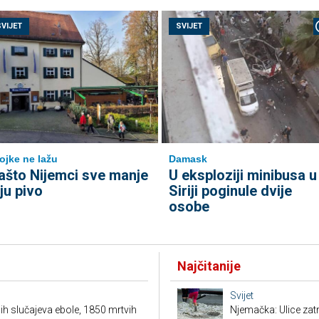
SVIJET
SVIJET
ojke ne lažu
Damask
ašto Nijemci sve manje
U eksploziji minibusa u
iju pivo
Siriji poginule dvije
osobe
Najčitanije
Svijet
h slučajeva ebole, 1850 mrtvih
Njemačka: Ulice zat