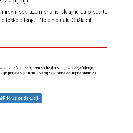
išta mijenja.“
i mirovni sporazum prisilio Ukrajinu da preda to
je teško pitanje… Ne bih ostala. Otišla bih.“
avo da obriše neprimjeren sadržaj bez najave i objašnjenja.
kcije portala Vijesti.ba. Ova vijest je sada dostupna samo za
Pridruži se diskusiji