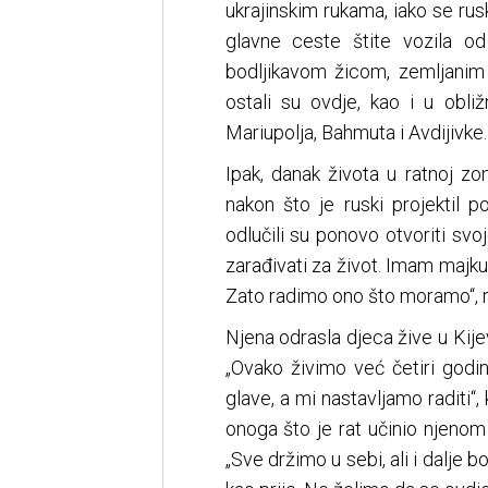
ukrajinskim rukama, iako se rus
glavne ceste štite vozila o
bodljikavom žicom, zemljanim 
ostali su ovdje, kao i u obl
Mariupolja, Bahmuta i Avdijivke.
Ipak, danak života u ratnoj zon
nakon što je ruski projektil p
odlučili su ponovo otvoriti sv
zarađivati za život. Imam majku
Zato radimo ono što moramo“, re
Njena odrasla djeca žive u Kije
„Ovako živimo već četiri godin
glave, a mi nastavljamo raditi“
onoga što je rat učinio njenom 
„Sve držimo u sebi, ali i dalje b