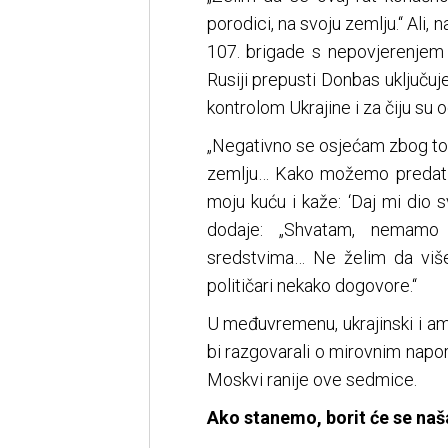
porodici, na svoju zemlju.“ Ali, 
107. brigade s nepovjerenjem
Rusiji prepusti Donbas uključuje 
kontrolom Ukrajine i za čiju su o
„Negativno se osjećam zbog toga“
zemlju… Kako možemo predati 
moju kuću i kaže: ‘Daj mi dio s
dodaje: „Shvatam, nemamo 
sredstvima… Ne želim da više 
političari nekako dogovore.“
U međuvremenu, ukrajinski i am
bi razgovarali o mirovnim napor
Moskvi ranije ove sedmice.
Ako stanemo, borit će se naš