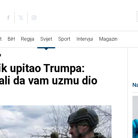
t
BiH
Regija
Svijet
Sport
Intervjui
Magazin
a
nik upitao Trumpa:
ali da vam uzmu dio
Na