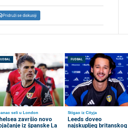
Pridruži se diskusiji
FUDBAL
FUDBAL
anac seli u London
Stigao iz Cityja
helsea završio novo
Leeds doveo
ojačanje iz španske La
najskupljeg britanskog