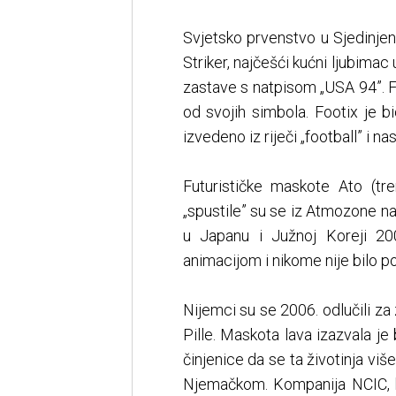
Svjetsko prvenstvo u Sjedinje
Striker, najčešći kućni ljubima
zastave s natpisom „USA 94”. F
od svojih simbola. Footix je bi
izvedeno iz riječi „football” i na
Futurističke maskote Ato (tren
„spustile” su se iz Atmozone n
u Japanu i Južnoj Koreji 20
animacijom i nikome nije bilo po
Nijemci su se 2006. odlučili za 
Pille. Maskota lava izazvala je
činjenice da se ta životinja 
Njemačkom. Kompanija NCIC, koj