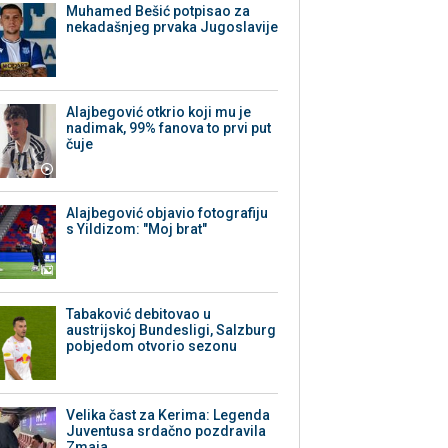
Muhamed Bešić potpisao za
nekadašnjeg prvaka Jugoslavije
Alajbegović otkrio koji mu je
nadimak, 99% fanova to prvi put
čuje
Alajbegović objavio fotografiju
s Yildizom: "Moj brat"
Tabaković debitovao u
austrijskoj Bundesligi, Salzburg
pobjedom otvorio sezonu
Velika čast za Kerima: Legenda
Juventusa srdačno pozdravila
Zmaja