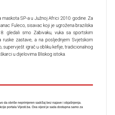
 maskota SP-a u Južnoj Africi 2010. godine. Za
anac Fuleco, sisavac koji je ugrožena brazilska
18. gledali smo Zabivaku, vuka sa sportskim
 ruske zastave, a na posljednjem Svjetskom
 supervješt igrač u obliku kefije, tradicionalnog
karci u dijelovima Bliskog istoka.
avo da obriše neprimjeren sadržaj bez najave i objašnjenja.
kcije portala Vijesti.ba. Ova vijest je sada dostupna samo za