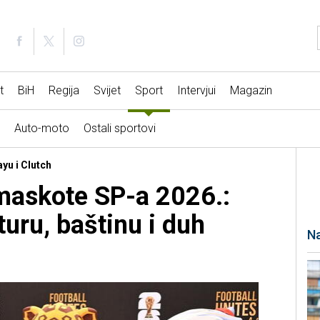
t
BiH
Regija
Svijet
Sport
Intervjui
Magazin
Auto-moto
Ostali sportovi
yu i Clutch
maskote SP-a 2026.:
uru, baštinu i duh
Na