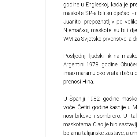
godine u Engleskoj, kada je pr
maskote SP-a bili su dječaci - 
Juanito, prepoznatljiv po veli
Njemačkoj, maskote su bili dj
WM za Svjetsko prvenstvo, a dr
Posljednji ljudski lik na mas
Argentini 1978. godine. Obuče
imao maramu oko vrata i bič u d
prenosi Hina.
U Španiji 1982. godine maskot
voće. Četiri godine kasnije u M
nosi brkove i sombrero. U Ita
maskotama. Ciao je bio sastavlj
bojama talijanske zastave, a um