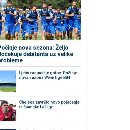
Počinje nova sezona: Željo
dočekuje debitanta uz velike
probleme
Ljetni raspust je gotov: Počinje
nova sezona Wwin lige BiH
Chelsea završio novo pojačanje
iz španske La Lige