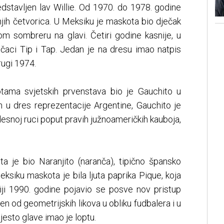
edstavljen lav Willie. Od 1970. do 1978. godine
njih četvorica. U Meksiku je maskota bio dječak
kom sombreru na glavi. Četiri godine kasnije, u
ečaci Tip i Tap. Jedan je na dresu imao natpis
ugi 1974.
kotama svjetskih prvenstava bio je Gauchito u
n u dres reprezentacije Argentine, Gauchito je
esnoj ruci poput pravih južnoameričkih kauboja,
a je bio Naranjito (naranča), tipično špansko
eksiku maskota je bila ljuta paprika Pique, koja
liji 1990. godine pojavio se posve nov pristup
en od geometrijskih likova u obliku fudbalera i u
jesto glave imao je loptu.