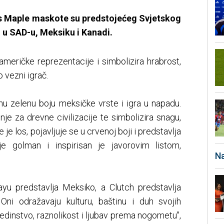
los Maple maskote su predstojećeg Svjetskog
u SAD-u, Meksiku i Kanadi.
 američke reprezentacije i simbolizira hrabrost,
o vezni igrač.
lnu zelenu boju meksičke vrste i igra u napadu.
inje za drevne civilizacije te simbolizira snagu,
 je los, pojavljuje se u crvenoj boji i predstavlja
je golman i inspirisan je javorovim listom,
Na
yu predstavlja Meksiko, a Clutch predstavlja
Oni odražavaju kulturu, baštinu i duh svojih
jedinstvo, raznolikost i ljubav prema nogometu",