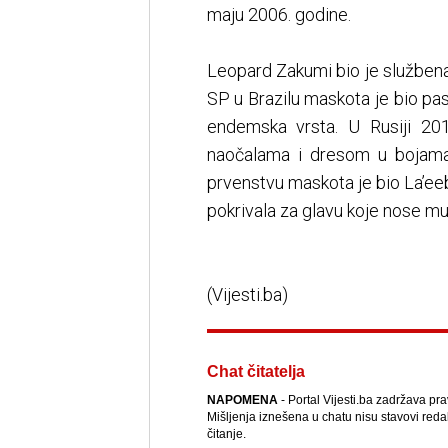
maju 2006. godine.
Leopard Zakumi bio je službena
SP u Brazilu maskota je bio pas
endemska vrsta. U Rusiji 20
naočalama i dresom u bojama
prvenstvu maskota je bio La’eeb,
pokrivala za glavu koje nose muš
(Vijesti.ba)
Chat čitatelja
NAPOMENA
- Portal Vijesti.ba zadržava pr
Mišljenja iznešena u chatu nisu stavovi reda
čitanje.