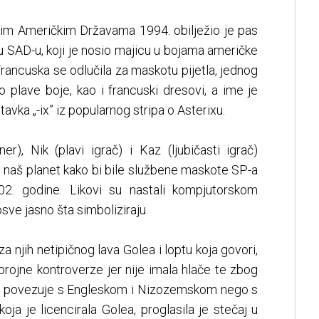
nim Američkim Državama 1994. obilježio je pas
c u SAD-u, koji je nosio majicu u bojama američke
rancuska se odlučila za maskotu pijetla, jednog
o plave boje, kao i francuski dresovi, a ime je
stavka „-ix” iz popularnog stripa o Asterixu.
er), Nik (plavi igrač) i Kaz (ljubičasti igrač)
a naš planet kako bi bile službene maskote SP-a
02. godine. Likovi su nastali kompjutorskom
sve jasno šta simboliziraju.
za njih netipičnog lava Golea i loptu koja govori,
 brojne kontroverze jer nije imala hlače te zbog
više povezuje s Engleskom i Nizozemskom nego s
a je licencirala Golea, proglasila je stečaj u