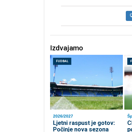
Izdvajamo
FUDBAL
2026/2027
Šp
Ljetni raspust je gotov:
C
Počinje nova sezona
p