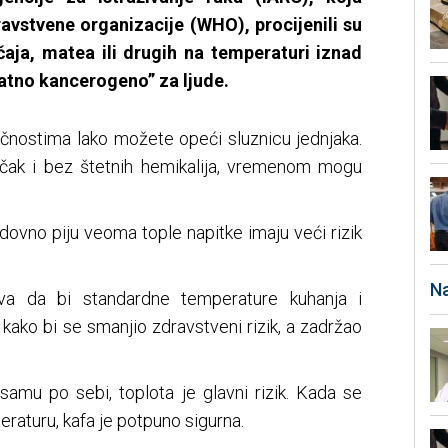
ravstvene organizacije (WHO), procijenili su
čaja, matea ili drugih na temperaturi iznad
vatno kancerogeno” za ljude.
ečnostima lako možete opeći sluznicu jednjaka.
 čak i bez štetnih hemikalija, vremenom mogu
redovno piju veoma tople napitke imaju veći rizik
Na
šava da bi standardne temperature kuhanja i
e kako bi se smanjio zdravstveni rizik, a zadržao
samu po sebi, toplota je glavni rizik. Kada se
raturu, kafa je potpuno sigurna.