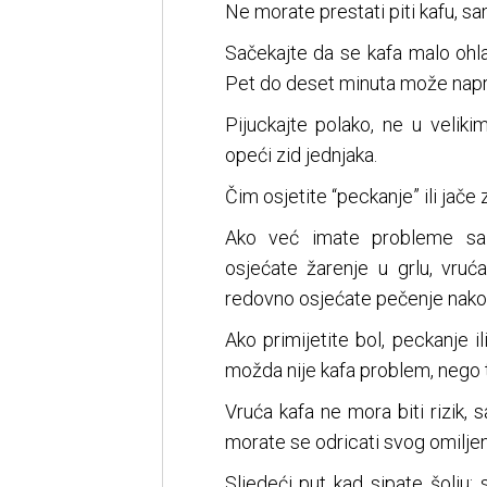
Ne morate prestati piti kafu, sa
Sačekajte da se kafa malo ohlad
Pet do deset minuta može naprav
Pijuckajte polako, ne u velikim
opeći zid jednjaka.
Čim osjetite “peckanje” ili jače 
Ako već imate probleme sa j
osjećate žarenje u grlu, vruć
redovno osjećate pečenje nakon
Ako primijetite bol, peckanje i
možda nije kafa problem, nego 
Vruća kafa ne mora biti rizik, 
morate se odricati svog omiljeno
Sljedeći put kad sipate šolju: