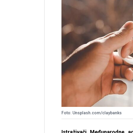
Foto: Unsplash.com/claybanks
Istraživači Međunarodne ag