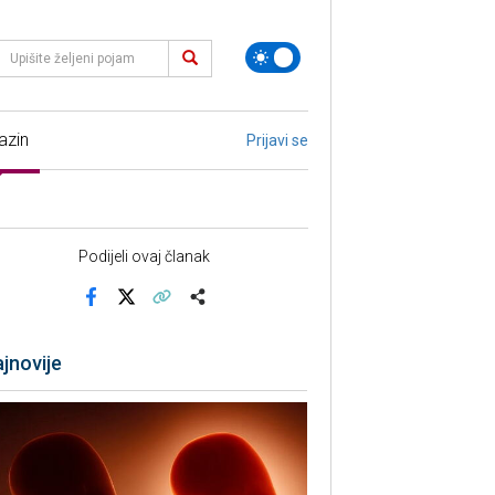
azin
Prijavi se
Podijeli ovaj članak
Facebook
X
Kopiraj link
Više
jnovije