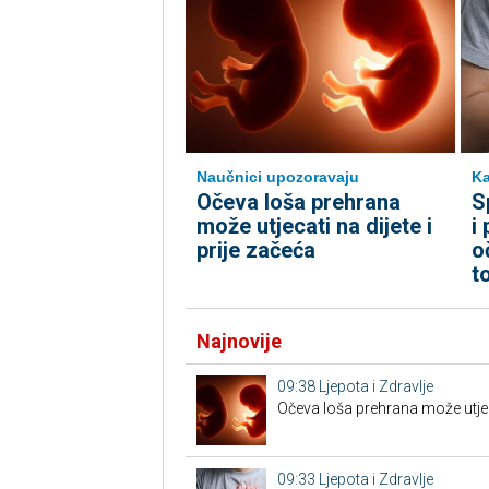
Naučnici upozoravaju
Ka
Očeva loša prehrana
S
može utjecati na dijete i
i
prije začeća
o
t
Najnovije
09:38
Ljepota i Zdravlje
Očeva loša prehrana može utjecat
09:33
Ljepota i Zdravlje