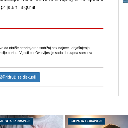
 prijatan i siguran.
avo da obriše neprimjeren sadržaj bez najave i objašnjenja.
kcije portala Vijesti.ba. Ova vijest je sada dostupna samo za
Pridruži se diskusiji
LJEPOTA I ZDRAVLJE
LJEPOTA I ZDRAVLJE