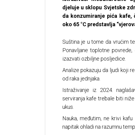
djeluje u sklopu Svjetske zd
da konzumiranje pića kafe, 
oko 65 °C predstavlja “vjero
Suština je u tome da vrućim t
Ponavljane toplotne povrede,
izazvati ozbiljne posljedice.
Analize pokazuju da ljudi koji 
od raka jednjaka.
Istraživanje iz 2024. nagla
serviranja kafe trebale biti niž
ukus.
Nauka, međutim, ne krivi kafu 
napitak ohladi na razumnu tempe