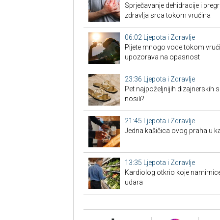
Sprječavanje dehidracije i pregr
zdravlja srca tokom vrućina
06:02
Ljepota i Zdravlje
Pijete mnogo vode tokom vrućin
upozorava na opasnost
23:36
Ljepota i Zdravlje
Pet najpoželjnijih dizajnerskih s
nosili?
21:45
Ljepota i Zdravlje
Jedna kašičica ovog praha u k
13:35
Ljepota i Zdravlje
Kardiolog otkrio koje namirnic
udara