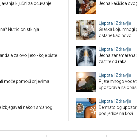
ijavanja ključni za očuvanje
Jedna kašičica ovog
Ljepota i Zdravlje
a? Nutricionistkinja
Greška koju mnogi pr
ostane kao novo
Ljepota i Zdravlje
andala za ovo ljeto - koje biste
Jedna zanemarena žl
zaštite od raka
Ljepota i Zdravlje
afi može pomoći crijevima
Pijete mnogo vode t
upozorava na opas
Ljepota i Zdravlje
e izbjegavati nakon srčanog
Dermatolog upozorav
posljedice na koži