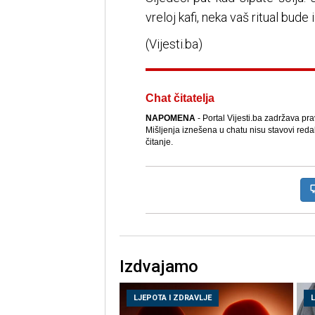
vreloj kafi, neka vaš ritual bude i
(Vijesti.ba)
Chat čitatelja
NAPOMENA
- Portal Vijesti.ba zadržava pr
Mišljenja iznešena u chatu nisu stavovi reda
čitanje.
Izdvajamo
LJEPOTA I ZDRAVLJE