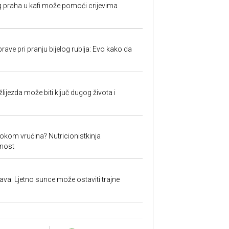
 praha u kafi može pomoći crijevima
ave pri pranju bijelog rublja: Evo kako da
ijezda može biti ključ dugog života i
okom vrućina? Nutricionistkinja
nost
a: Ljetno sunce može ostaviti trajne