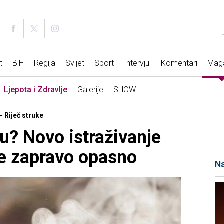
t
BiH
Regija
Svijet
Sport
Intervjui
Komentari
Mag
Ljepota i Zdravlje
Galerije
SHOW
- Riječ struke
fu? Novo istraživanje
je zapravo opasno
Na