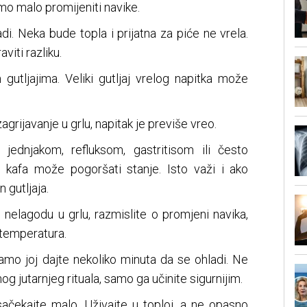
mo malo promijeniti navike.
i. Neka bude topla i prijatna za piće ne vrela.
iti razliku.
 gutljajima. Veliki gutljaj vrelog napitka može
zagrijavanje u grlu, napitak je previše vreo.
ednjakom, refluksom, gastritisom ili često
a kafa može pogoršati stanje. Isto važi i ako
 gutljaja.
li nelagodu u grlu, razmislite o promjeni navika,
temperatura.
samo joj dajte nekoliko minuta da se ohladi. Ne
g jutarnjeg rituala, samo ga učinite sigurnijim.
 sačekajte malo. Uživajte u toploj, a ne opasno