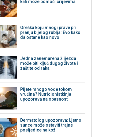
kafi može pomoći crijevima
Greška koju mnogi prave pri
pranju bijelog rublja: Evo kako
da ostane kao novo
Jedna zanemarena žlijezda
može biti ključ dugog života i
zaštite od raka
Pijete mnogo vode tokom
vrućina? Nutricionistkinja
upozorava na opasnost
Dermatolog upozorava: Ljetno
sunce može ostaviti trajne
posljedice na koži