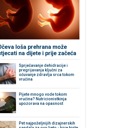
Očeva loša prehrana može
utjecati na dijete i prije začeća
Sprječavanje dehidracije i
pregrijavanja ključni za
očuvanje zdravlja srca tokom
vrućina
Pijete mnogo vode tokom
vrućina? Nutricionistkinja
upozorava na opasnost
Pet najpoželjnijih dizajnerskih
sandala za ovo ljeto - koje biste