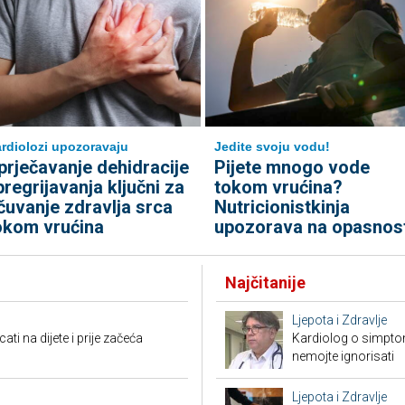
rdiolozi upozoravaju
Jedite svoju vodu!
prječavanje dehidracije
Pijete mnogo vode
 pregrijavanja ključni za
tokom vrućina?
čuvanje zdravlja srca
Nutricionistkinja
okom vrućina
upozorava na opasnos
Najčitanije
Ljepota i Zdravlje
i na dijete i prije začeća
Kardiolog o simpto
nemojte ignorisati
Ljepota i Zdravlje