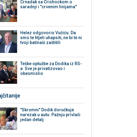
Crnadak sa Crishockom o
saradnji i "crvenim linijama"
Helez odgovorio Vučiću: Da
smo te htjeli uhapsiti, ne bi te ni
tvoji batinaši zaštitili
Teške optužbe za Dodika iz RS-
a: Sve je privatizovao i
obesmislio
jčitanije
"Skromni" Dodik doručkuje
narezak u autu: Pažnju privlači
jedan detalj