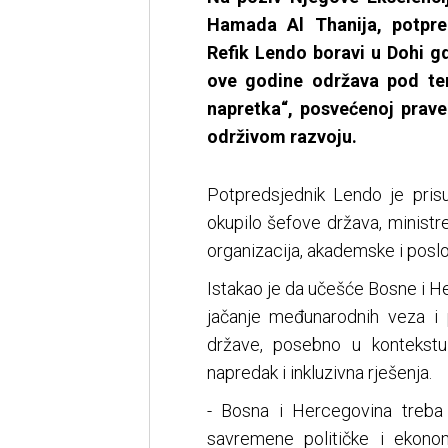
Hamada Al Thanija, potpre
Refik Lendo boravi u Dohi g
ove godine održava pod te
napretka“, posvećenoj prave
održivom razvoju.
Potpredsjednik Lendo je pri
okupilo šefove država, minist
organizacija, akademske i poslov
Istakao je da učešće Bosne i H
jačanje međunarodnih veza i 
države, posebno u kontekst
napredak i inkluzivna rješenja.
- Bosna i Hercegovina treba 
savremene političke i ekon