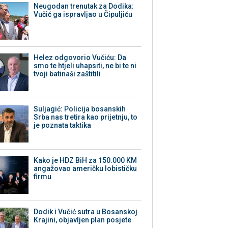
Neugodan trenutak za Dodika:
Vučić ga ispravljao u Čipuljiću
Helez odgovorio Vučiću: Da
smo te htjeli uhapsiti, ne bi te ni
tvoji batinaši zaštitili
Suljagić: Policija bosanskih
Srba nas tretira kao prijetnju, to
je poznata taktika
Kako je HDZ BiH za 150.000 KM
angažovao američku lobističku
firmu
Dodik i Vučić sutra u Bosanskoj
Krajini, objavljen plan posjete