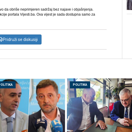
avo da obriše neprimjeren sadržaj bez najave i objašnjenja.
kcije portala Vijesti.ba. Ova vijest je sada dostupna samo za
Pridruži se diskusiji
POLITIKA
POLITIKA