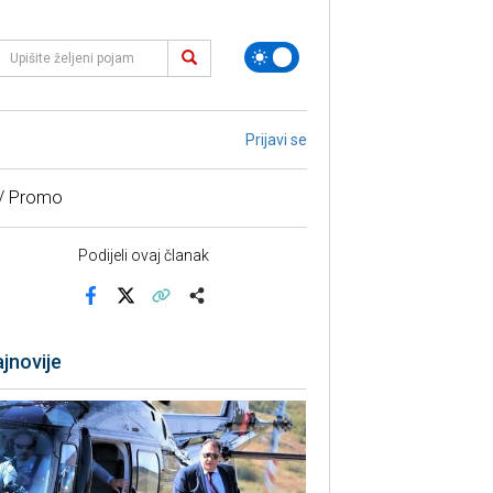
Prijavi se
 / Promo
Podijeli ovaj članak
Facebook
X
Kopiraj link
Više
jnovije