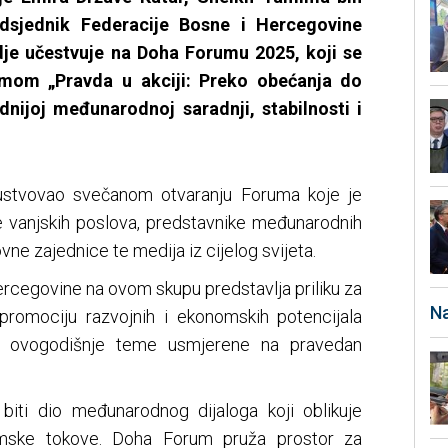
dsjednik Federacije Bosne i Hercegovine
dje učestvuje na Doha Forumu 2025, koji se
mom „Pravda u akciji: Preko obećanja do
dnijoj međunarodnoj saradnji, stabilnosti i
sustvovao svečanom otvaranju Foruma koje je
re vanjskih poslova, predstavnike međunarodnih
ne zajednice te medija iz cijelog svijeta.
ercegovine na ovom skupu predstavlja priliku za
Na
promociju razvojnih i ekonomskih potencijala
u ovogodišnje teme usmjerene na pravedan
biti dio međunarodnog dijaloga koji oblikuje
omske tokove. Doha Forum pruža prostor za