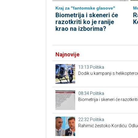
Kraj za "fantomske glasove"
Mo
Biometrija i skeneri će
R
razotkriti ko je ranije
K
krao na izborima?
Najnovije
13:13
Politika
Dodik u kampanji s helikoptero
08:34
Politika
Biometrija i skeneri će razotkrit
22:32
Politika
Rahimić žestoko Kordiću: Odluči