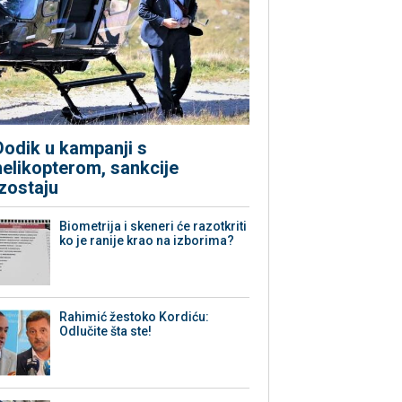
Dodik u kampanji s
helikopterom, sankcije
izostaju
Biometrija i skeneri će razotkriti
ko je ranije krao na izborima?
Rahimić žestoko Kordiću:
Odlučite šta ste!