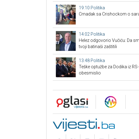
19:10
Politika
Crnadak sa Crishockom o saradn
14:02
Politika
Helez odgovorio Vučiću: Da smo t
tvoji batinaši zaštitili
13:48
Politika
Teške optužbe za Dodika iz RS-a
obesmislio