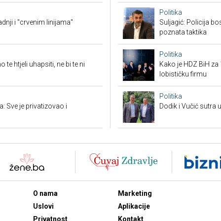
Politika
ji i "crvenim linijama"
Suljagić: Policija bo
poznata taktika
Politika
e htjeli uhapsiti, ne bi te ni
Kako je HDZ BiH z
lobističku firmu
Politika
: Sve je privatizovao i
Dodik i Vučić sutra 
O nama
Marketing
Uslovi
Aplikacije
Privatnost
Kontakt