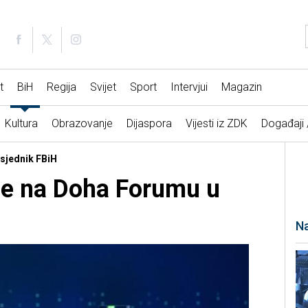
t
BiH
Regija
Svijet
Sport
Intervjui
Magazin
Kultura
Obrazovanje
Dijaspora
Vijesti iz ZDK
Događaji
dsjednik FBiH
je na Doha Forumu u
Na