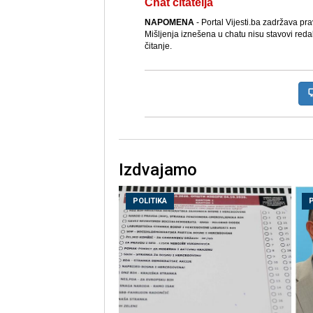
Chat čitatelja
NAPOMENA
- Portal Vijesti.ba zadržava pr
Mišljenja iznešena u chatu nisu stavovi reda
čitanje.
Izdvajamo
POLITIKA