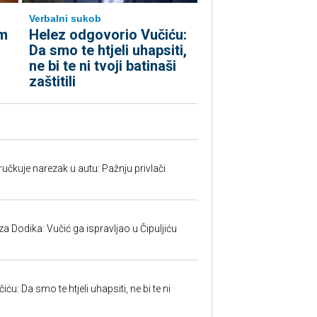
Verbalni sukob
m
Helez odgovorio Vučiću:
Da smo te htjeli uhapsiti,
ne bi te ni tvoji batinaši
zaštitili
učkuje narezak u autu: Pažnju privlači
 Dodika: Vučić ga ispravljao u Čipuljiću
u: Da smo te htjeli uhapsiti, ne bi te ni