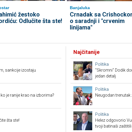
star
Banjaluka
ahimić žestoko
Crnadak sa Crishocko
ordiću: Odlučite šta ste!
o saradnji i "crvenim
linijama"
Najčitanije
Politika
m, sankcije izostaju
"Skromni" Dodik dor
jedan detalj
Politika
i ko je ranije krao na izborima?
Neugodan trenutak za
Politika
te šta ste!
Helez odgovorio Vučić
tvoji batinaši zaštitili