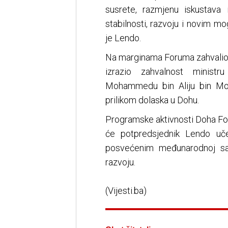
susrete, razmjenu iskustava 
stabilnosti, razvoju i novim m
je Lendo.
Na marginama Foruma zahvalio 
izrazio zahvalnost ministr
Mohammedu bin Aliju bin M
prilikom dolaska u Dohu.
Programske aktivnosti Doha For
će potpredsjednik Lendo uče
posvećenim međunarodnoj sar
razvoju.
(Vijesti.ba)