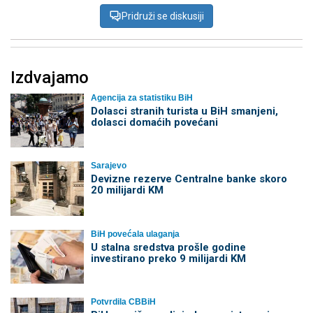
Pridruži se diskusiji
Izdvajamo
Agencija za statistiku BiH
Dolasci stranih turista u BiH smanjeni,
dolasci domaćih povećani
Sarajevo
Devizne rezerve Centralne banke skoro
20 milijardi KM
BiH povećala ulaganja
U stalna sredstva prošle godine
investirano preko 9 milijardi KM
Potvrdila CBBiH