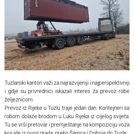
Tuzlanski kanton važi za najrazvijeniji i najperspektivniji
i gdje su privrednici iskazali interes za prevoz robe
željeznicom.
Prevoz iz Rijeke u Tuzlu traje jedan dan. Kontejneri sa
robom dolaze brodom u Luku Rijeka iz cijelog svijeta.
Tu se vrši pretovar i premještanje na kompoziciju voza
koji ide iz ovog grada, preko Šamca i Doboja do Tuzle.