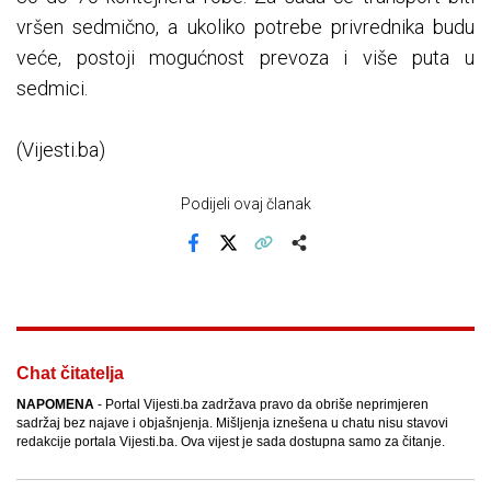
vršen sedmično, a ukoliko potrebe privrednika budu
veće, postoji mogućnost prevoza i više puta u
sedmici.
(Vijesti.ba)
Podijeli ovaj članak
Facebook
X
Kopiraj link
Više
Chat čitatelja
NAPOMENA
- Portal Vijesti.ba zadržava pravo da obriše neprimjeren
sadržaj bez najave i objašnjenja. Mišljenja iznešena u chatu nisu stavovi
redakcije portala Vijesti.ba. Ova vijest je sada dostupna samo za čitanje.