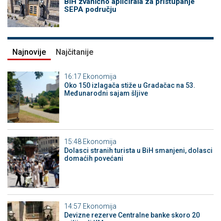
BiH zvanično aplicirala za pristupanje
SEPA području
Najnovije
Najčitanije
16:17
Ekonomija
Oko 150 izlagača stiže u Gradačac na 53.
Međunarodni sajam šljive
15:48
Ekonomija
Dolasci stranih turista u BiH smanjeni, dolasci
domaćih povećani
14:57
Ekonomija
Devizne rezerve Centralne banke skoro 20