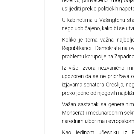
rezervu, prihvaćeno, zbog obj
uslijediti prekid političkih napet
U kabinetima u Vašingtonu sta
nego uobičajeno, kako bi se utvrd
Koliko je tema važna, najbol
Republikanci i Demokrate na ov
problemu korupcije na Zapadnom 
Iz više izvora nezvanično m
upozoren da se ne pridržava o
izjavama senatora Greslija, n
preko jedne od njegovih najbliži
Važan sastanak sa generalnim
Monserat i međunarodnim sekr
narednim izborima i evropskom
Kao jedinom učesniku iz B