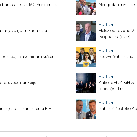
seban status za MC Srebrenica
Neugodan trenutak za
Politika
 ranjavali, ali nikada nisu
Helez odgovorio Vučić
tvoji batinaši zaštitili
Politika
 poručuje kako nisam kršten
Pet zvučnih imena u 
Politika
opet uvede sankcije
Kako je HDZ BiH z
lobističku firmu
Politika
tiri mjesta u Parlamentu BiH
Rahimić žestoko Kord