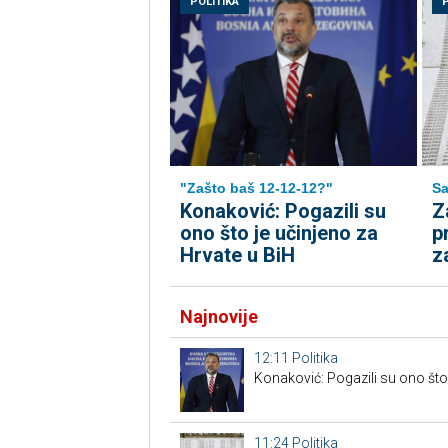
POLITIKA
"Zašto baš 12-12-12?"
Sa
Konaković: Pogazili su
Z
ono što je učinjeno za
p
Hrvate u BiH
z
Najnovije
12:11
Politika
Konaković: Pogazili su ono što 
11:24
Politika