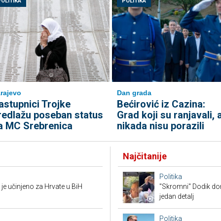
POLITIKA
POLITIKA
rajevo
Dan grada
astupnici Trojke
Bećirović iz Cazina:
redlažu poseban status
Grad koji su ranjavali, a
a MC Srebrenica
nikada nisu porazili
Najčitanije
Politika
je učinjeno za Hrvate u BiH
"Skromni" Dodik dor
jedan detalj
Politika