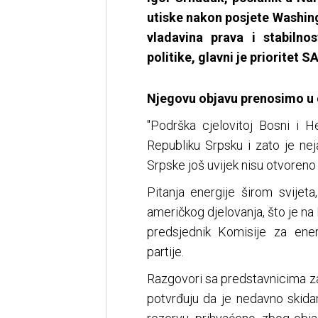
utiske nakon posjete Washing
vladavina prava i stabilno
politike, glavni je prioritet 
Njegovu objavu prenosimo u c
"Podrška cjelovitoj Bosni i H
Republiku Srpsku i zato je nej
Srpske još uvijek nisu otvoreno
Pitanja energije širom svijet
američkog djelovanja, što je n
predsjednik Komisije za ener
partije.
Razgovori sa predstavnicima z
potvrđuju da je nedavno skidanj