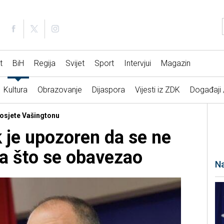
t
BiH
Regija
Svijet
Sport
Intervjui
Magazin
Kultura
Obrazovanje
Dijaspora
Vijesti iz ZDK
Događaji
posjete Vašingtonu
 je upozoren da se ne
a što se obavezao
Na