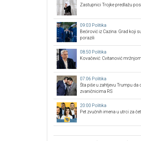
Zastupnici Trojke predlažu po
09:03
Politika
Bećirović iz Cazina: Grad koji su
porazili
08:50
Politika
Kovačević: Cvitanović mržnjom
07:06
Politika
Šta piše u zahtjevu Trumpu da 
zvaničnicima RS
20:00
Politika
Pet zvučnih imena u utrci za če