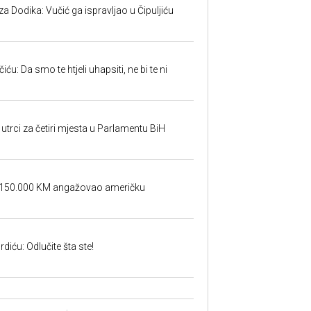
 Dodika: Vučić ga ispravljao u Čipuljiću
u: Da smo te htjeli uhapsiti, ne bi te ni
utrci za četiri mjesta u Parlamentu BiH
a 150.000 KM angažovao američku
iću: Odlučite šta ste!