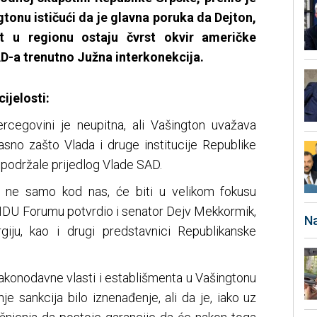
tonu ističući da je glavna poruka da Dejton,
st u regionu ostaju čvrst okvir američke
SAD-a trenutno Južna interkonekcija.
ijelosti:
ercegovini je neupitna, ali Vašington uvažava
asno zašto Vlada i druge institucije Republike
 podržale prijedlog Vlade SAD.
a, ne samo kod nas, će biti u velikom fokusu
a IDU Forumu potvrdio i senator Dejv Mekkormik,
Na
giju, kao i drugi predstavnici Republikanske
akonodavne vlasti i establišmenta u Vašingtonu
e sankcija bilo iznenađenje, ali da je, iako uz