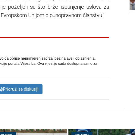
e poželjeli su što brže ispunjenje uslova za
 Evropskom Unijom o punopravnom članstvu."
avo da obriše neprimjeren sadržaj bez najave i objašnjenja.
kcije portala Vijesti.ba. Ova vijest je sada dostupna samo za
Pridruži se diskusiji