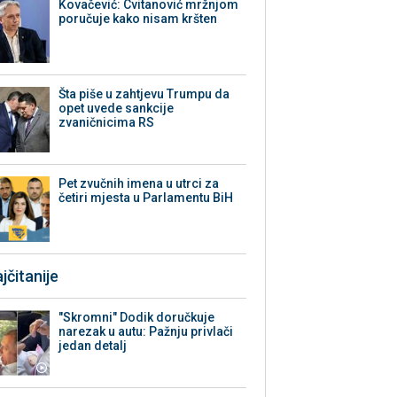
Kovačević: Cvitanović mržnjom
poručuje kako nisam kršten
Šta piše u zahtjevu Trumpu da
opet uvede sankcije
zvaničnicima RS
Pet zvučnih imena u utrci za
četiri mjesta u Parlamentu BiH
jčitanije
"Skromni" Dodik doručkuje
narezak u autu: Pažnju privlači
jedan detalj