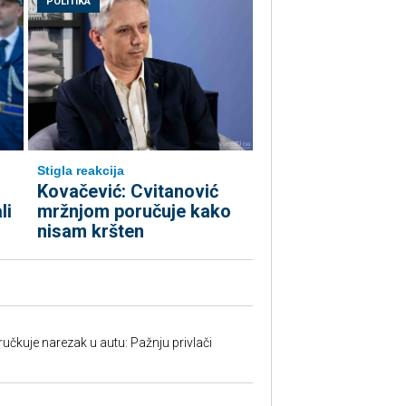
POLITIKA
Stigla reakcija
Kovačević: Cvitanović
li
mržnjom poručuje kako
nisam kršten
učkuje narezak u autu: Pažnju privlači