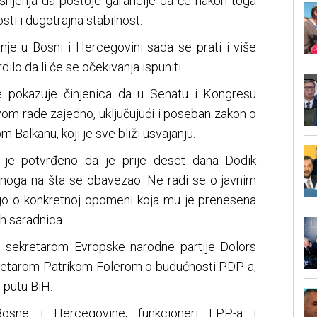
ašnjenja da postoje garancije da će nakon toga
osti i dugotrajna stabilnost.
nje u Bosni i Hercegovini sada se prati i više
ilo da li će se očekivanja ispuniti.
je pokazuje činjenica da u Senatu i Kongresu
om rade zajedno, uključujući i poseban zakon o
Balkanu, koji je sve bliži usvajanju.
i je potvrđeno da je prije deset dana Dodik
noga na šta se obavezao. Ne radi se o javnim
ego o konkretnoj opomeni koja mu je prenesena
h saradnica.
 sekretarom Evropske narodne partije Dolors
etarom Patrikom Folerom o budućnosti PDP-a,
 putu BiH.
osne i Hercegovine, funkcioneri EPP-a i