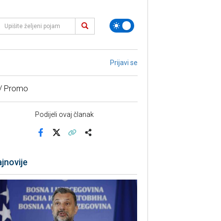
Prijavi se
 / Promo
Podijeli ovaj članak
Facebook
X
Kopiraj link
Više
jnovije