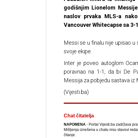
godišnjim Lionelom Messijem,
naslov prvaka MLS-a nakon
Vancouver Whitecapse sa 3-1
Messi se u finalu nije upisao u s
svoje ekipe.
Inter je poveo autoglom Ocam
poravnao na 1-1, da bi De Pau
Messija za pobjedu sastava iz 
(Vijesti.ba)
Chat čitatelja
NAPOMENA
- Portal Vijesti.ba zadržava pr
Mišljenja iznešena u chatu nisu stavovi reda
čitanje.