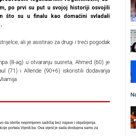
 po prvi su put u svojoj historiji osvojili
 što su u finalu kao domaćini svladali
.
trijelce, ali je asistirao za drugi i treći pogodak
pa (8-ag) u otvaranju susreta, Ahmed (60) je
l (71) i Allende (90+6) iskoristili dodavanja
Miamija.
Na
avo da obriše neprimjeren sadržaj bez najave i objašnjenja.
kcije portala Vijesti.ba. Ova vijest je sada dostupna samo za