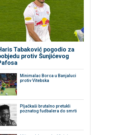
Haris Tabaković pogodio za
pobjedu protiv Šunjićevog
Pafosa
Minimalac Borca u Banjaluci
protiv Vitebska
Pljačkaši brutalno pretukli
poznatog fudbalera do smrti