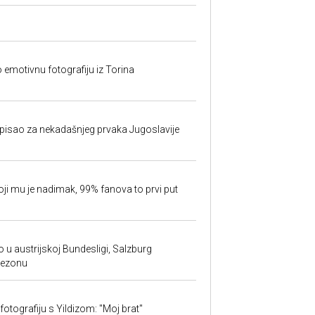
o emotivnu fotografiju iz Torina
isao za nekadašnjeg prvaka Jugoslavije
oji mu je nadimak, 99% fanova to prvi put
 u austrijskoj Bundesligi, Salzburg
sezonu
fotografiju s Yildizom: "Moj brat"