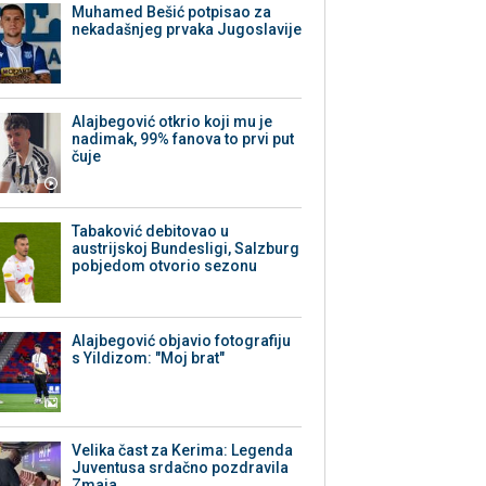
Muhamed Bešić potpisao za
nekadašnjeg prvaka Jugoslavije
Alajbegović otkrio koji mu je
nadimak, 99% fanova to prvi put
čuje
Tabaković debitovao u
austrijskoj Bundesligi, Salzburg
pobjedom otvorio sezonu
Alajbegović objavio fotografiju
s Yildizom: "Moj brat"
Velika čast za Kerima: Legenda
Juventusa srdačno pozdravila
Zmaja