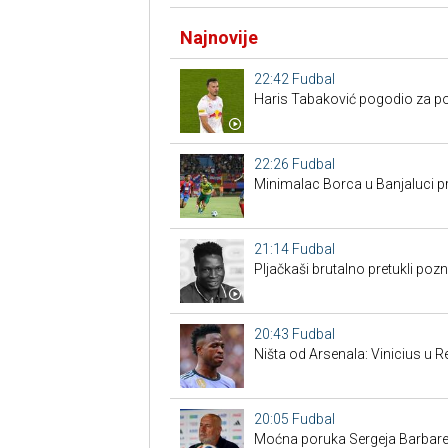
Najnovije
22:42
Fudbal
Haris Tabaković pogodio za po
22:26
Fudbal
Minimalac Borca u Banjaluci pr
21:14
Fudbal
Pljačkaši brutalno pretukli poz
20:43
Fudbal
Ništa od Arsenala: Vinicius u 
20:05
Fudbal
Moćna poruka Sergeja Barbarez