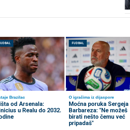
FUDBAL
FUDBAL
taje Brazilac
O igračima iz dijaspore
išta od Arsenala:
Moćna poruka Sergeja
inicius u Realu do 2032.
Barbareza: "Ne možeš
odine
birati nešto čemu već
pripadaš"