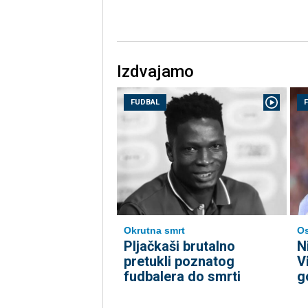
Izdvajamo
FUDBAL
Okrutna smrt
Os
Pljačkaši brutalno
N
pretukli poznatog
V
fudbalera do smrti
g