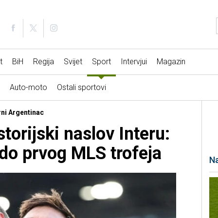
t
BiH
Regija
Svijet
Sport
Intervjui
Magazin
Auto-moto
Ostali sportovi
rni Argentinac
torijski naslov Interu:
do prvog MLS trofeja
Na