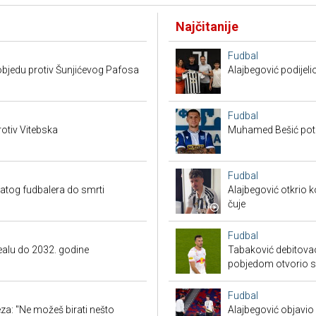
Najčitanije
Fudbal
bjedu protiv Šunjićevog Pafosa
Alajbegović podijeli
Fudbal
otiv Vitebska
Muhamed Bešić potp
Fudbal
natog fudbalera do smrti
Alajbegović otkrio k
čuje
Fudbal
Realu do 2032. godine
Tabaković debitovao
pobjedom otvorio 
Fudbal
a: "Ne možeš birati nešto
Alajbegović objavio 