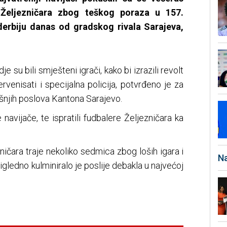
 Željezničara zbog teškog poraza u 157.
erbiju danas od gradskog rivala Sarajeva,
e su bili smješteni igrači, kako bi izrazili revolt
ervenisati i specijalna policija, potvrđeno je za
ašnjih poslova Kantona Sarajevo.
e navijače, te ispratili fudbalere Željezničara ka
ičara traje nekoliko sedmica zbog loših igara i
Na
igledno kulminiralo je poslije debakla u najvećoj