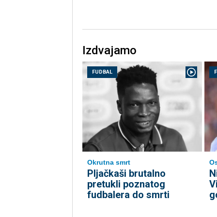
Izdvajamo
FUDBAL
Okrutna smrt
Os
Pljačkaši brutalno
N
pretukli poznatog
V
fudbalera do smrti
g