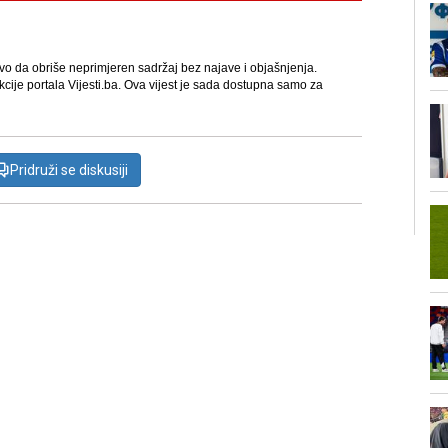
avo da obriše neprimjeren sadržaj bez najave i objašnjenja.
kcije portala Vijesti.ba. Ova vijest je sada dostupna samo za
Pridruži se diskusiji