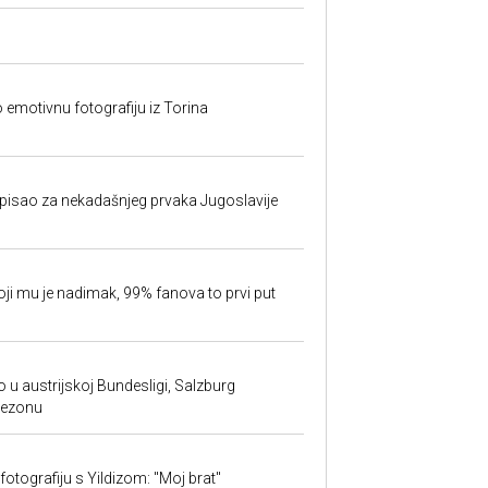
o emotivnu fotografiju iz Torina
isao za nekadašnjeg prvaka Jugoslavije
oji mu je nadimak, 99% fanova to prvi put
 u austrijskoj Bundesligi, Salzburg
sezonu
fotografiju s Yildizom: "Moj brat"