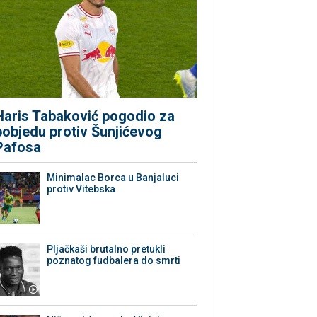
Haris Tabaković pogodio za
pobjedu protiv Šunjićevog
Pafosa
Minimalac Borca u Banjaluci
protiv Vitebska
Pljačkaši brutalno pretukli
poznatog fudbalera do smrti