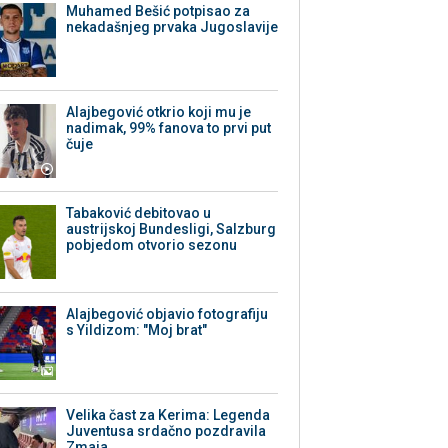
Muhamed Bešić potpisao za
nekadašnjeg prvaka Jugoslavije
Alajbegović otkrio koji mu je
nadimak, 99% fanova to prvi put
čuje
Tabaković debitovao u
austrijskoj Bundesligi, Salzburg
pobjedom otvorio sezonu
Alajbegović objavio fotografiju
s Yildizom: "Moj brat"
Velika čast za Kerima: Legenda
Juventusa srdačno pozdravila
Zmaja