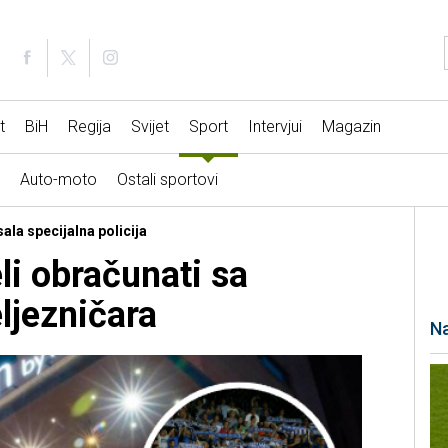
t
BiH
Regija
Svijet
Sport
Intervjui
Magazin
Auto-moto
Ostali sportovi
sala specijalna policija
eli obračunati sa
ljezničara
Na