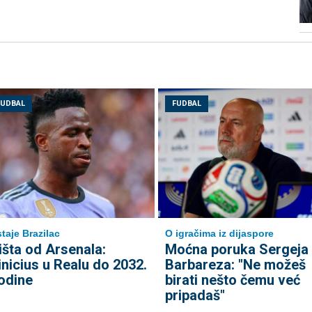
FUDBAL
FUDBAL
taje Brazilac
O igračima iz dijaspore
išta od Arsenala:
Moćna poruka Sergeja
inicius u Realu do 2032.
Barbareza: "Ne možeš
odine
birati nešto čemu već
pripadaš"