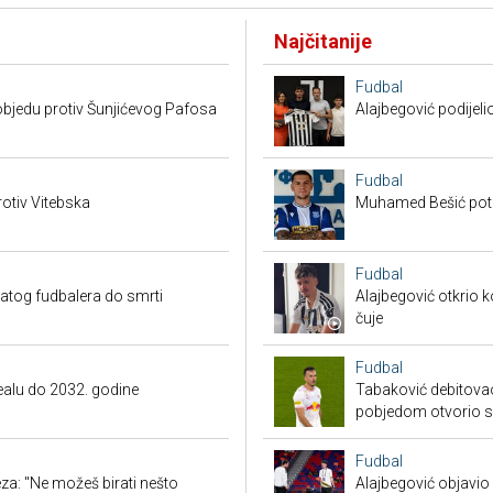
Najčitanije
Fudbal
bjedu protiv Šunjićevog Pafosa
Alajbegović podijeli
Fudbal
otiv Vitebska
Muhamed Bešić potp
Fudbal
natog fudbalera do smrti
Alajbegović otkrio k
čuje
Fudbal
Realu do 2032. godine
Tabaković debitovao
pobjedom otvorio 
Fudbal
a: "Ne možeš birati nešto
Alajbegović objavio 