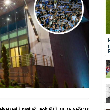
ajvatreniji navijači pokušali su se večeras