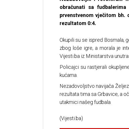
obračunati sa fudbalerima
prvenstvenom vječitom bh. d
rezultatom 0:4.
Okupili su se ispred Bosmala, gdj
zbog loše igre, a morala je int
Vijesti.ba iz Ministarstva unutr
Policajci su rastjerali okupljen
kućama.
Nezadovoljstvo navijača Željezn
rezultata tima sa Grbavice, a oč
utakmici našeg fudbala.
(Vijesti.ba)