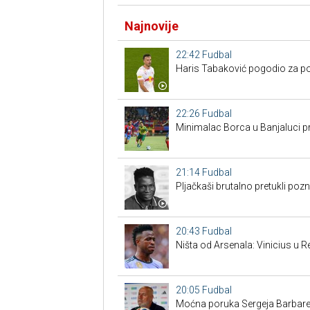
Najnovije
22:42
Fudbal
Haris Tabaković pogodio za po
22:26
Fudbal
Minimalac Borca u Banjaluci pr
21:14
Fudbal
Pljačkaši brutalno pretukli poz
20:43
Fudbal
Ništa od Arsenala: Vinicius u 
20:05
Fudbal
Moćna poruka Sergeja Barbarez