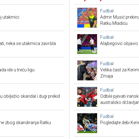
Fudbal
oj utakmici
Admir Musić prekin
Ratku Mladiću
Fudbal
ati, neka se utakmica završila
Alajbegović objavio 
Fudbal
da ide u treću ligu
Velika čast za Keri
Zmaja
Fudbal
obilježio skandal i dugi prekid
Odbile pjevati irans
australsko državlja
Fudbal
ibine zbog skandiranja Ratku
Pogledajte debi Ker