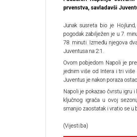
prvenstva, savladavši Juven
Junak susreta bio je Hojlund,
pogodak zabilježen je u 7. min
78. minuti. Između njegova dva 
Juventusa na 2:1.
Ovom pobjedom Napoli je preš
jednim više od Intera i tri više
Juventus je nakon poraza ostao
Napoli je pokazao čvrstu igru i
ključnog igrača u ovoj sezon
smanjio zaostatak i vratio se u 
(Vijesti.ba)