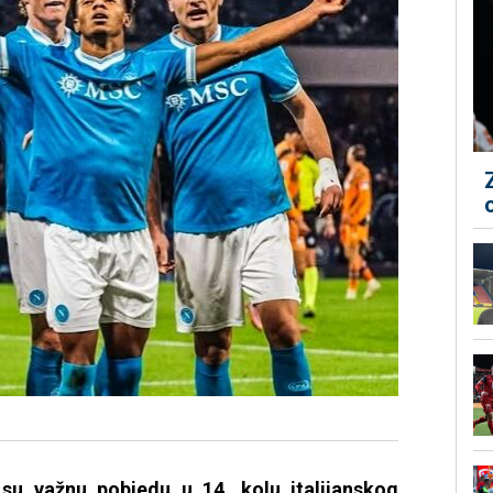
i su važnu pobjedu u 14. kolu italijanskog