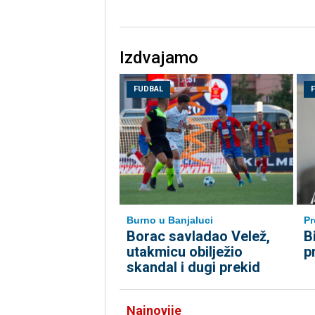
Izdvajamo
FUDBAL
Burno u Banjaluci
Pr
Borac savladao Velež,
B
utakmicu obilježio
p
skandal i dugi prekid
Najnovije