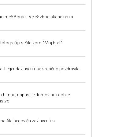
uo meč Borac - Velež zbog skandiranja
fotografiju s Yildizom: "Moj brat"
ma: Legenda Juventusa srdačno pozdravila
ku himnu, napustile domovinu i dobile
nstvo
ima Alajbegovića za Juventus