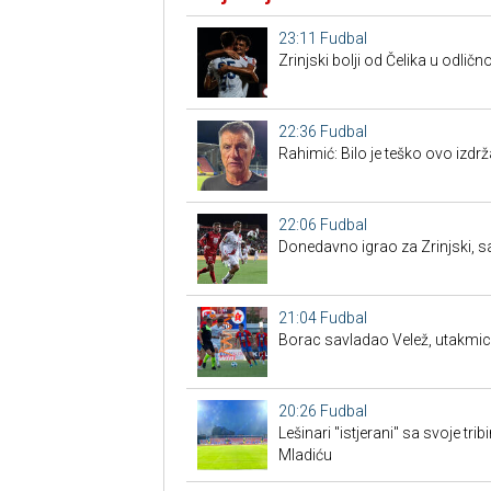
23:11
Fudbal
Zrinjski bolji od Čelika u odličn
22:36
Fudbal
Rahimić: Bilo je teško ovo izdrž
22:06
Fudbal
Donedavno igrao za Zrinjski, sa
21:04
Fudbal
Borac savladao Velež, utakmicu 
20:26
Fudbal
Lešinari "istjerani" sa svoje tr
Mladiću