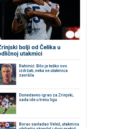
Zrinjski bolji od Čelika u
odličnoj utakmici
Rahimić: Bilo je teško ovo
izdržati, neka se utakmica
završila
Donedavno igrao za Zrinjski,
sada ide u treću ligu
Borac savladao Velež, utakmicu
obilježio skandal i dugi prekid