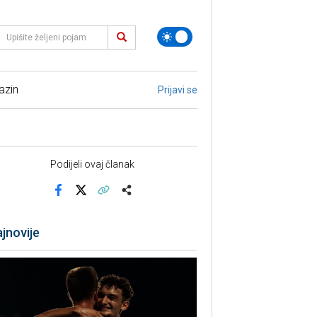
azin
Prijavi se
Podijeli ovaj članak
Facebook
X
Kopiraj link
Više
jnovije