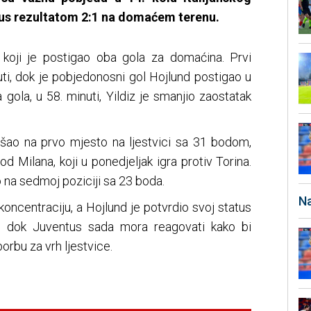
tus rezultatom 2:1 na domaćem terenu.
 koji je postigao oba gola za domaćina. Prvi
uti, dok je pobjedonosni gol Hojlund postigao u
gola, u 58. minuti, Yildiz je smanjio zaostatak
ao na prvo mjesto na ljestvici sa 31 bodom,
 od Milana, koji u ponedjeljak igra protiv Torina.
 na sedmoj poziciji sa 23 boda.
Na
 koncentraciju, a Hojlund je potvrdio svoj status
i, dok Juventus sada mora reagovati kako bi
borbu za vrh ljestvice.