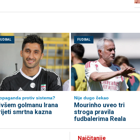
FUDBAL
FUDBAL
Nije dugo čekao
opaganda protiv sistema?
Mourinho uveo tri
ivšem golmanu Irana
stroga pravila
rijeti smrtna kazna
fudbalerima Reala
Najčitanije