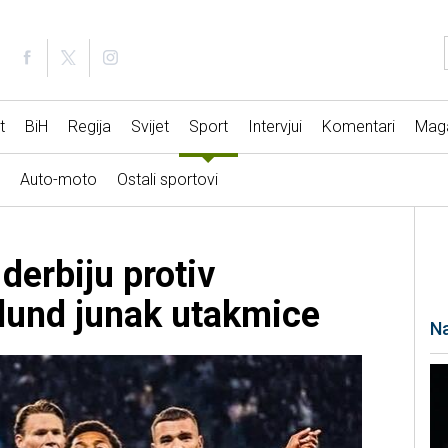
t
BiH
Regija
Svijet
Sport
Intervjui
Komentari
Mag
Auto-moto
Ostali sportovi
 derbiju protiv
lund junak utakmice
Na