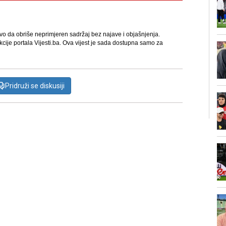
avo da obriše neprimjeren sadržaj bez najave i objašnjenja.
kcije portala Vijesti.ba. Ova vijest je sada dostupna samo za
Pridruži se diskusiji