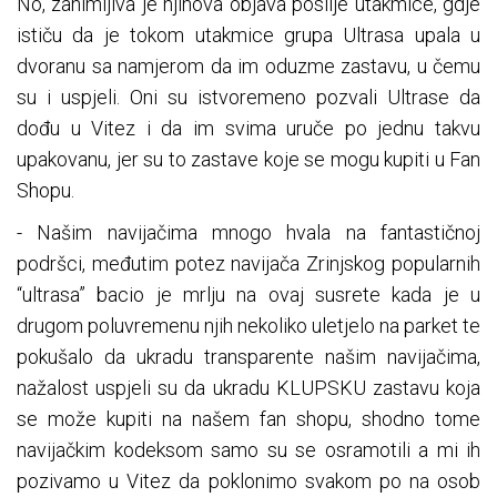
No, zanimljiva je njihova objava poslije utakmice, gdje
ističu da je tokom utakmice grupa Ultrasa upala u
dvoranu sa namjerom da im oduzme zastavu, u čemu
su i uspjeli. Oni su istvoremeno pozvali Ultrase da
dođu u Vitez i da im svima uruče po jednu takvu
upakovanu, jer su to zastave koje se mogu kupiti u Fan
Shopu.
- Našim navijačima mnogo hvala na fantastičnoj
podršci, međutim potez navijača Zrinjskog popularnih
“ultrasa” bacio je mrlju na ovaj susrete kada je u
drugom poluvremenu njih nekoliko uletjelo na parket te
pokušalo da ukradu transparente našim navijačima,
nažalost uspjeli su da ukradu KLUPSKU zastavu koja
se može kupiti na našem fan shopu, shodno tome
navijačkim kodeksom samo su se osramotili a mi ih
pozivamo u Vitez da poklonimo svakom po na osob