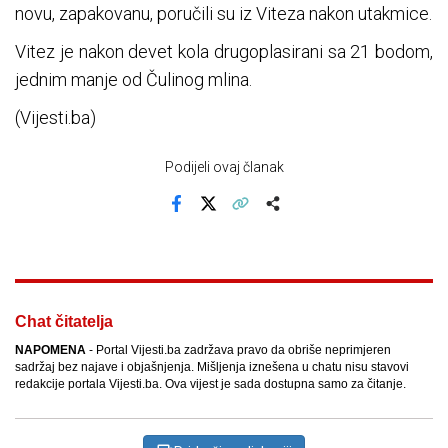
novu, zapakovanu, poručili su iz Viteza nakon utakmice.
Vitez je nakon devet kola drugoplasirani sa 21 bodom,
jednim manje od Čulinog mlina.
(Vijesti.ba)
Podijeli ovaj članak
Facebook
X
Kopiraj link
Više
Chat čitatelja
NAPOMENA
- Portal Vijesti.ba zadržava pravo da obriše neprimjeren
sadržaj bez najave i objašnjenja. Mišljenja iznešena u chatu nisu stavovi
redakcije portala Vijesti.ba. Ova vijest je sada dostupna samo za čitanje.