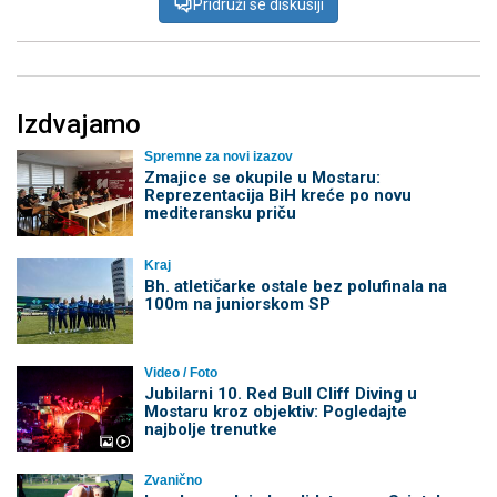
Pridruži se diskusiji
Izdvajamo
Spremne za novi izazov
Zmajice se okupile u Mostaru:
Reprezentacija BiH kreće po novu
mediteransku priču
Kraj
Bh. atletičarke ostale bez polufinala na
100m na juniorskom SP
Video / Foto
Jubilarni 10. Red Bull Cliff Diving u
Mostaru kroz objektiv: Pogledajte
najbolje trenutke
Zvanično