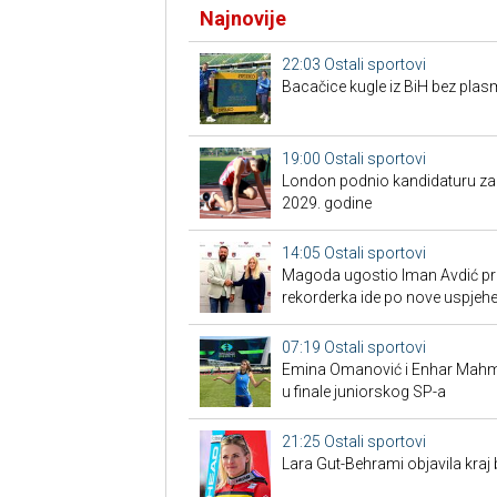
Najnovije
22:03
Ostali sportovi
Bacačice kugle iz BiH bez plas
19:00
Ostali sportovi
London podnio kandidaturu za S
2029. godine
14:05
Ostali sportovi
Magoda ugostio Iman Avdić pred
rekorderka ide po nove uspjeh
07:19
Ostali sportovi
Emina Omanović i Enhar Mahmić
u finale juniorskog SP-a
21:25
Ostali sportovi
Lara Gut-Behrami objavila kraj 