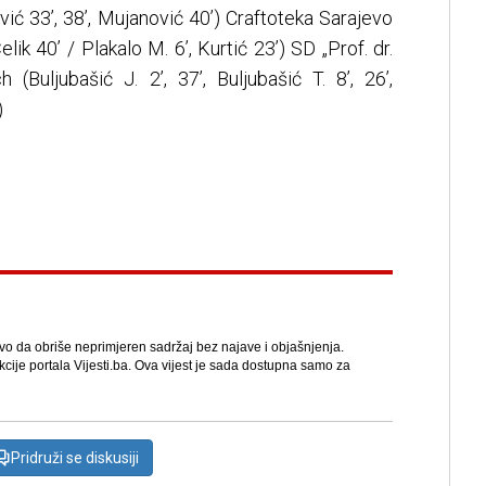
ović 33’, 38’, Mujanović 40’) Craftoteka Sarajevo
lik 40’ / Plakalo M. 6’, Kurtić 23’) SD „Prof. dr.
(Buljubašić J. 2’, 37’, Buljubašić T. 8’, 26’,
)
avo da obriše neprimjeren sadržaj bez najave i objašnjenja.
kcije portala Vijesti.ba. Ova vijest je sada dostupna samo za
Pridruži se diskusiji