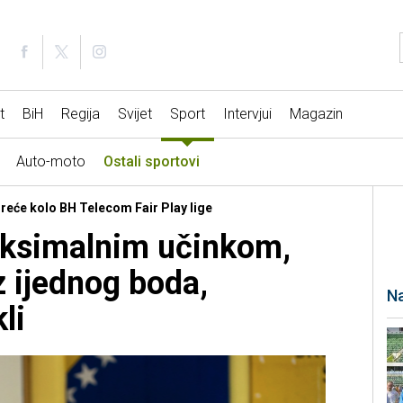
t
BiH
Regija
Svijet
Sport
Intervjui
Magazin
Auto-moto
Ostali sportovi
 Treće kolo BH Telecom Fair Play lige
aksimalnim učinkom,
 ijednog boda,
Na
li