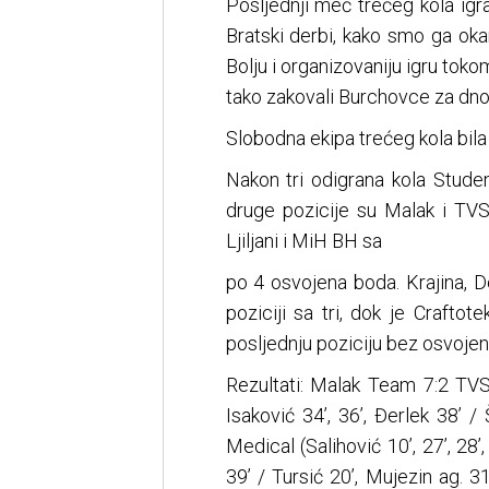
Posljednji meč trećeg kola igra
Bratski derbi, kako smo ga okar
Bolju i organizovaniju igru toko
tako zakovali Burchovce za dno
Slobodna ekipa trećeg kola bila 
Nakon tri odigrana kola Stude
druge pozicije su Malak i TVSA
Ljiljani i MiH BH sa
po 4 osvojena boda. Krajina, D
poziciji sa tri, dok je Craft
posljednju poziciju bez osvoje
Rezultati: Malak Team 7:2 TVSA 
Isaković 34’, 36’, Đerlek 38’
Medical (Salihović 10’, 27’, 28’,
39’ / Tursić 20’, Mujezin ag. 31’