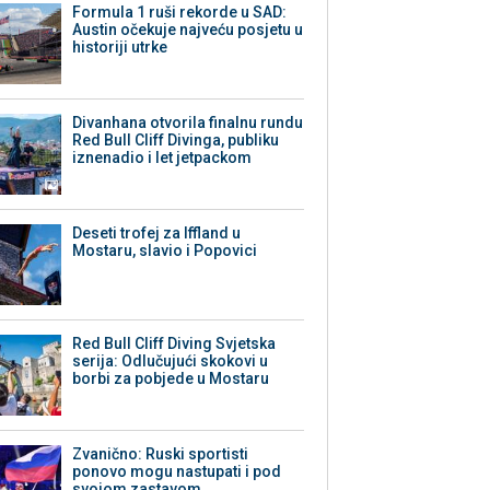
Formula 1 ruši rekorde u SAD:
Austin očekuje najveću posjetu u
historiji utrke
Divanhana otvorila finalnu rundu
Red Bull Cliff Divinga, publiku
iznenadio i let jetpackom
Deseti trofej za Iffland u
Mostaru, slavio i Popovici
Red Bull Cliff Diving Svjetska
serija: Odlučujući skokovi u
borbi za pobjede u Mostaru
Zvanično: Ruski sportisti
ponovo mogu nastupati i pod
svojom zastavom