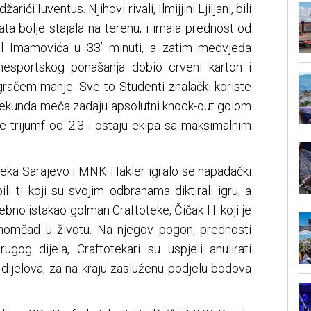
i Iuventus. Njihovi rivali, Ilmijjini Ljiljani, bili
ata bolje stajala na terenu, i imala prednost od
ol Imamovića u 33’ minuti, a zatim medvjeđa
nesportskog ponašanja dobio crveni karton i
 igračem manje. Sve to Studenti znalački koriste
 sekunda meča zadaju apsolutni knock-out golom
e trijumf od 2:3 i ostaju ekipa sa maksimalnim
teka Sarajevo i MNK Hakler igralo se napadački
li ti koji su svojim odbranama diktirali igru, a
bno istakao golman Craftoteke, Čičak H. koji je
momčad u životu. Na njegov pogon, prednosti
gog dijela, Craftotekari su uspjeli anulirati
 dijelova, za na kraju zasluženu podjelu bodova