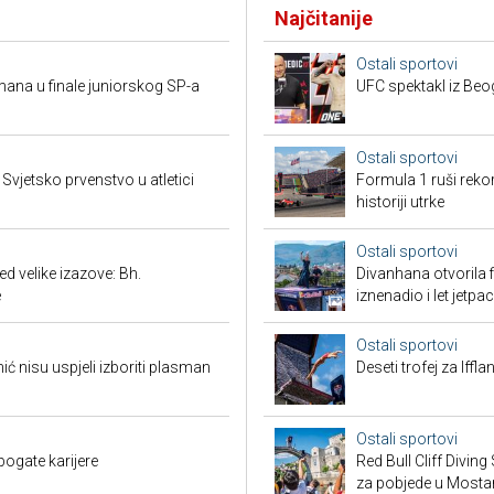
Najčitanije
Ostali sportovi
mana u finale juniorskog SP-a
UFC spektakl iz Beog
Ostali sportovi
vjetsko prvenstvo u atletici
Formula 1 ruši reko
historiji utrke
Ostali sportovi
 velike izazove: Bh.
Divanhana otvorila f
e
iznenadio i let jetp
Ostali sportovi
 nisu uspjeli izboriti plasman
Deseti trofej za Iffl
Ostali sportovi
bogate karijere
Red Bull Cliff Diving
za pobjede u Mosta