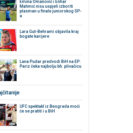
Emina Omanović i Enhar
Mahmić nisu uspjeli izboriti
plasman u finale juniorskog SP-
a
Lara Gut-Behrami objavila kraj
bogate karijere
Lana Pudar predvodi BiH na EP:
Pariz čeka najbolju bh. plivačicu
jčitanije
UFC spektakl iz Beograda moći
će se pratiti i u BiH