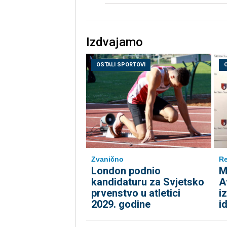
Izdvajamo
OSTALI SPORTOVI
Zvanično
Re
London podnio
M
kandidaturu za Svjetsko
A
prvenstvo u atletici
i
2029. godine
i