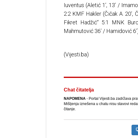
Iuventus (Aletić 1’, 13’ / Imam
2:2 KMF Hakler (Čičak A. 20’, Če
Fikret Hadžić“ 5:1 MNK Burch 
Mahmutović 36’ / Hamidović 6’
(Vijesti.ba)
Chat čitatelja
NAPOMENA
- Portal Vijesti.ba zadržava pr
Mišljenja iznešena u chatu nisu stavovi reda
čitanje.