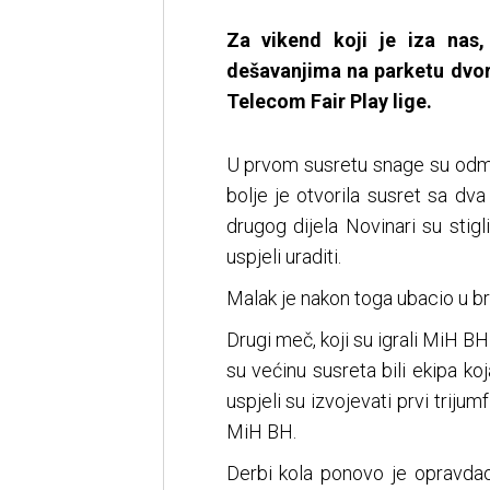
Za vikend koji je iza nas,
dešavanjima na parketu dv
Telecom Fair Play lige.
U prvom susretu snage su odmj
bolje je otvorila susret sa d
drugog dijela Novinari su stigl
uspjeli uraditi.
Malak je nakon toga ubacio u brzi
Drugi meč, koji su igrali MiH BH
su većinu susreta bili ekipa koj
uspjeli su izvojevati prvi trijum
MiH BH.
Derbi kola ponovo je opravdao