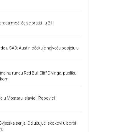
rada moći će se pratiti i u BiH
rde u SAD: Austin očekuje najveću posjetu u
inalnu rundu Red Bull Cliff Divinga, publiku
ackom
and u Mostaru, slavio i Popovici
 Svjetska serija: Odlučujući skokovi u borbi
ru