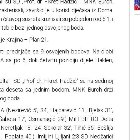
li su SD „Prof. dr. Fikret Hadžić“ i MNK Burch.
akterisali, završio je u korist dječaka iz Doma.
m čitavog susreta krunisali su pobjedom od 5:1, i
 table bez ijednog osvojenog boda.
je Krajina – Plan 21.
nti prednjače sa 9 osvojenih bodova. Na diobi
 sa po 6, dok četvrtu poziciju dijele Hakleri,
elta i SD „Prof dr. Fikret Hadžić“ su na sedmoj
oteka deseta sa jednim bodom. MNK Burch drži
nog boda.
(Nezirević 5’, 34’, Hajdarević 11’, Bjelak 31’,
 / Šabeta 17’, Osmanagić 29’) MiH BH 8:3 Delta
 Neretljak 18’, 24’, Sokolar 32’, Tihić 35’, Bešlija
, Poplata 40’) Ilmijjini Ljiljani 2:3 SD Nedžarići