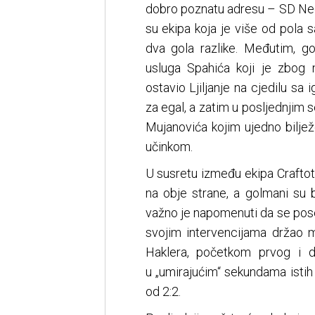
dobro poznatu adresu – SD Nedžarić
su ekipa koja je više od pola s
dva gola razlike. Međutim, g
usluga Spahića koji je zbog 
ostavio Ljiljanje na cjedilu sa
za egal, a zatim u posljednjim
Mujanovića kojim ujedno biljež
učinkom.
U susretu između ekipa Crafto
na obje strane, a golmani su bi
važno je napomenuti da se pose
svojim intervencijama držao 
Haklera, početkom prvog i dru
u „umirajućim“ sekundama istih
od 2:2.