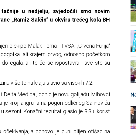
 tačnije u nedjelju, svjedočili smo novim
orane
„Ramiz Sal
čin“ u okviru trećeg kola BH
erile ekipe Malak Tema i TVSA. „Crvena Furija“
va pogotka, ali krajem prvog, odnosno početkom
i do egala, ali to će se ispostaviti i sve što su
nu više te na kraju slavio sa visokih 7:2.
 i Delta Medical, donio je novu golijadu. Mihovci
Na
a je krojila igru, a na pogon odličnog Salihovića
f u sezoni. Konačni rezultat glasio je 8:3 u korist
 očekivanja, a ponovo je puni plijen otišao na