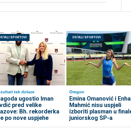
OSTALI SPORTOVI
OSTALI SPORTOVI
Oregon
zultati tek dolaze
Emina Omanović i Enha
agoda ugostio Iman
Mahmić nisu uspjeli
vdić pred velike
izboriti plasman u final
zazove: Bh. rekorderka
juniorskog SP-a
de po nove uspjehe