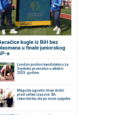
Bacačice kugle iz BiH bez
plasmana u finale juniorskog
SP-a
London podnio kandidaturu za
Svjetsko prvenstvo u atletici
2029. godine
Magoda ugostio Iman Avdić
pred velike izazove: Bh.
rekorderka ide po nove uspjehe