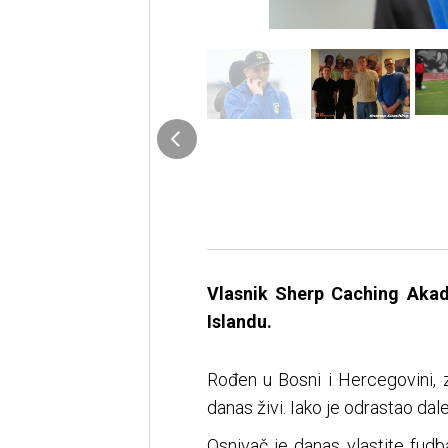
Vlasnik Sherp Caching Aka
Islandu.
Rođen u Bosni i Hercegovini, z
danas živi. Iako je odrastao da
Osnivač je danas vlastite fudb