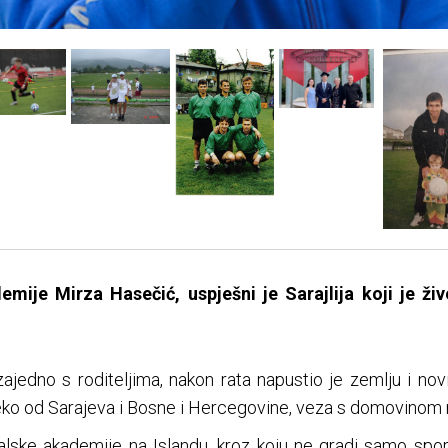
demije Mirza Hase
čić, uspješni je Sarajlija koji je 
ajedno s roditeljima, nakon rata napustio je zemlju i novi
leko od Sarajeva i Bosne i Hercegovine, veza s domovinom n
alske akademije na Islandu, kroz koju ne gradi samo spor