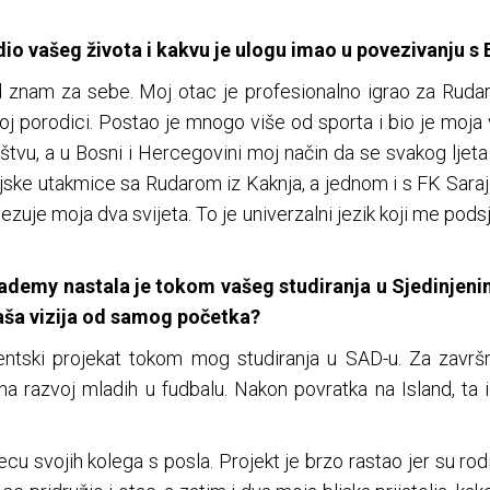
dio vašeg života i kakvu je ulogu imao u povezivanju 
znam za sebe. Moj otac je profesionalno igrao za Rudar Ka
joj porodici. Postao je mnogo više od sporta i bio je moja 
tvu, a u Bosni i Hercegovini moj način da se svakog lje
eljske utakmice sa Rudarom iz Kaknja, a jednom i s FK Saraje
ezuje moja dva svijeta. To je univerzalni jezik koji me pods
ademy nastala je tokom vašeg studiranja u Sjedinje
 vaša vizija od samog početka?
dentski projekat tokom mog studiranja u SAD-u. Za završ
a razvoj mladih u fudbalu. Nakon povratka na Island, ta 
cu svojih kolega s posla. Projekt je brzo rastao jer su rodite