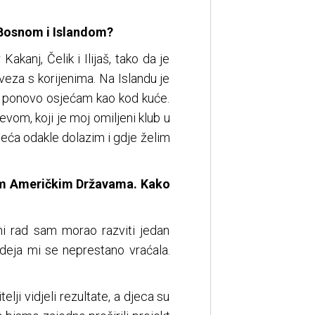
s Bosnom i Islandom?
kanj, Čelik i Ilijaš, tako da je
veza s korijenima. Na Islandu je
ta ponovo osjećam kao kod kuće.
vom, koji je moj omiljeni klub u
jeća odakle dolazim i gdje želim
nim Američkim Državama. Kako
ni rad sam morao razviti jedan
ideja mi se neprestano vraćala.
lji vidjeli rezultate, a djeca su