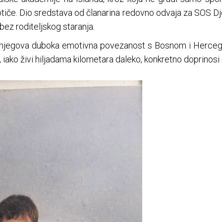
tiče. Dio sredstava od članarina redovno odvaja za SOS Dje
bez roditeljskog staranja.
 njegova duboka emotivna povezanost s Bosnom i Hercegov
da, iako živi hiljadama kilometara daleko, konkretno doprinosi