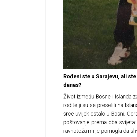
Rođeni ste u Sarajevu, ali st
danas?
Život između Bosne i Islanda za
roditelji su se preselili na Is
srce uvijek ostalo u Bosni. Odr
poštovanje prema oba svijeta: is
ravnoteža mi je pomogla da shva