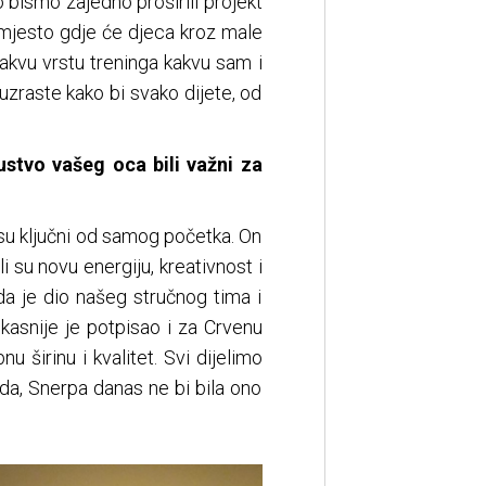
ko bismo zajedno proširili projekt
 mjesto gdje će djeca kroz male
onakvu vrstu treninga kakvu sam i
uzraste kako bi svako dijete, od
ustvo vašeg oca bili važni za
i su ključni od samog početka. On
 su novu energiju, kreativnost i
da je dio našeg stručnog tima i
kasnije je potpisao i za Crvenu
 širinu i kvalitet. Svi dijelimo
rada, Snerpa danas ne bi bila ono